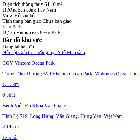
Diện tích thông thuỷ
64,10 m²
Hướng ban công
Tây Nam
View
Hồ san hô
Tình trạng bàn giao
Chưa bàn giao
Khu
Paris
Dự án
Vinhomes Ocean Park
Bản đồ khu vực
Đang tải bản đồ
Nổi bật
Giải trí
Trường học
Y tế
Mua sắm
CGV Vincom Ocean Park
Trung Tâm Thương Mại Vincom Ocean Park, Vinhomes Ocean Park,
1,85 km
6 phút
Bệnh Viện Đa Khoa Văn Giang
Tỉnh Lộ 719, Long Hưng, Văn Giang, Hưng Yên, Việt Nam
4,14 km
13 phút