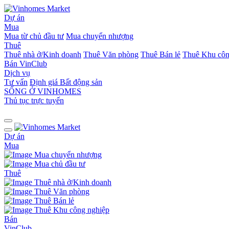
Dự án
Mua
Mua từ chủ đầu tư
Mua chuyển nhượng
Thuê
Thuê nhà ở/Kinh doanh
Thuê Văn phòng
Thuê Bán lẻ
Thuê Khu côn
Bán
VinClub
Dịch vụ
Tư vấn
Định giá Bất động sản
SỐNG Ở VINHOMES
Thủ tục trực tuyến
Dự án
Mua
Mua chuyển nhượng
Mua chủ đầu tư
Thuê
Thuê nhà ở/Kinh doanh
Thuê Văn phòng
Thuê Bán lẻ
Thuê Khu công nghiệp
Bán
VinClub