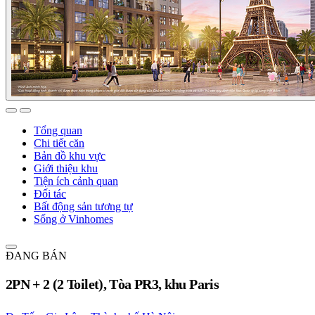
Tổng quan
Chi tiết căn
Bản đồ khu vực
Giới thiệu khu
Tiện ích cảnh quan
Đối tác
Bất động sản tương tự
Sống ở Vinhomes
ĐANG BÁN
2PN + 2 (2 Toilet), Tòa PR3, khu Paris