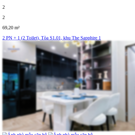
2
2
69,20 m²
2 PN + 1 (2 Toilet), Tòa S1.01, khu The Sapphire 1