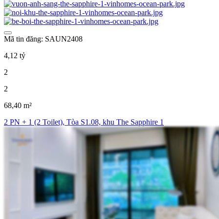
Mã tin đăng: SAUN2408
4,12 tỷ
2
2
68,40 m²
2 PN + 1 (2 Toilet), Tòa S1.08, khu The Sapphire 1