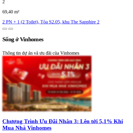
2
69,40 m²
2 PN + 1 (2 Toilet), Tòa S2.05, khu The Sapphire 2
Sống ở Vinhomes
Thông tin dự án và ưu đãi của Vinhomes
Chương Trình Ưu Đãi Nhân 3: Lên tới 5,1% Khi
Mua Nhà Vinhomes