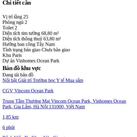
Chi tiết căn
Vị trí tầng
25
Phòng ngủ
2
Toilet
2
Diện tích tim tường
68,80 m²
Diện tích thông thuỷ
63,80 m²
Hướng ban công
Tây Nam
Tình trạng bàn giao
Chưa bàn giao
Khu
Paris
Dự án
Vinhomes Ocean Park
Bản đồ khu vực
Đang tải bản đồ
Nổi bật
Giải trí
Trường học
Y tế
Mua sắm
CGV Vincom Ocean Park
Trung Tâm Thương Mại Vincom Ocean Park, Vinhomes Ocean
Park, Gia Lâm, Hà Nội 131000, Việt Nam
1,85 km
6 phút