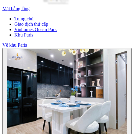
Mặt bằng tầng
Trang chủ
Giao dịch thứ cấp
Vinhomes Ocean Park
Khu Paris
Về khu Paris