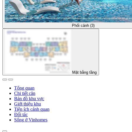
Phối cảnh (3)
Mặt bằng tầng
Tổng quan
Chi tiết căn
Bản đồ khu vực
Giới thiệu khu
Tiện ích cảnh quan
Đối tác
Sống ở Vinhomes