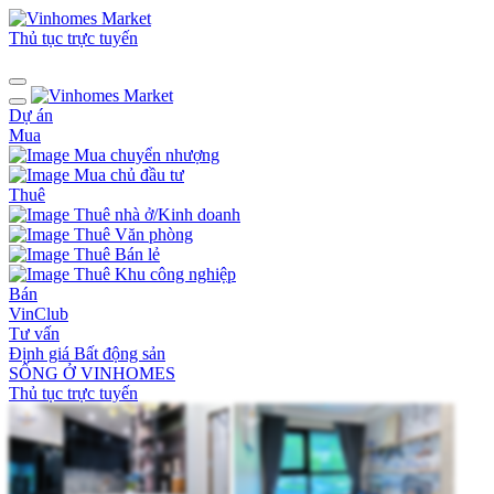
Thủ tục trực tuyến
Dự án
Mua
Mua chuyển nhượng
Mua chủ đầu tư
Thuê
Thuê nhà ở/Kinh doanh
Thuê Văn phòng
Thuê Bán lẻ
Thuê Khu công nghiệp
Bán
VinClub
Tư vấn
Định giá Bất động sản
SỐNG Ở VINHOMES
Thủ tục trực tuyến