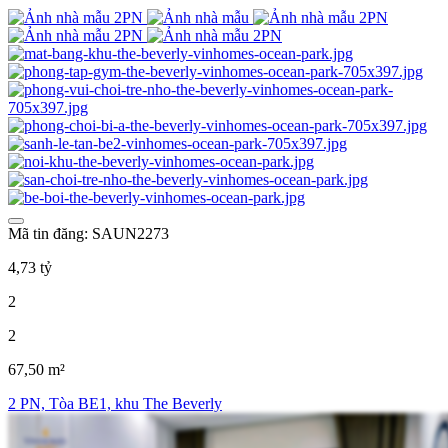
Mã tin đăng: SAUN2273
4,73 tỷ
2
2
67,50 m²
2 PN, Tòa BE1, khu The Beverly