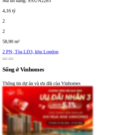
Mã tin đăng: SAUN2283
4,16 tỷ
2
2
58,90 m²
2 PN, Tòa LD3, khu London
Sống ở Vinhomes
Thông tin dự án và ưu đãi của Vinhomes