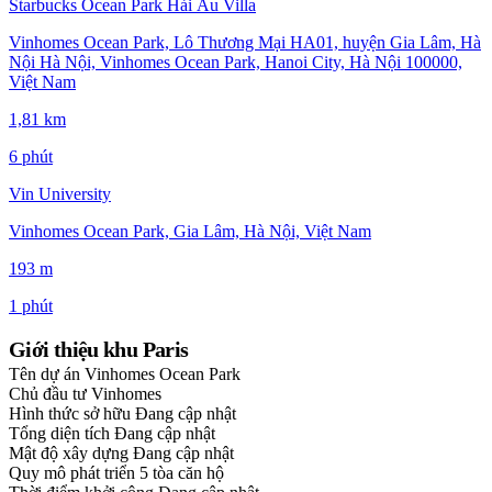
Starbucks Ocean Park Hải Âu Villa
Vinhomes Ocean Park, Lô Thương Mại HA01, huyện Gia Lâm, Hà
Nội Hà Nội, Vinhomes Ocean Park, Hanoi City, Hà Nội 100000,
Việt Nam
1,81 km
6 phút
Vin University
Vinhomes Ocean Park, Gia Lâm, Hà Nội, Việt Nam
193 m
1 phút
Giới thiệu khu Paris
Tên dự án
Vinhomes Ocean Park
Chủ đầu tư
Vinhomes
Hình thức sở hữu
Đang cập nhật
Tổng diện tích
Đang cập nhật
Mật độ xây dựng
Đang cập nhật
Quy mô phát triển
5 tòa căn hộ