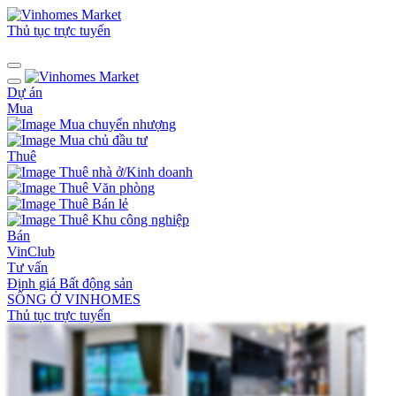
Thủ tục trực tuyến
Dự án
Mua
Mua chuyển nhượng
Mua chủ đầu tư
Thuê
Thuê nhà ở/Kinh doanh
Thuê Văn phòng
Thuê Bán lẻ
Thuê Khu công nghiệp
Bán
VinClub
Tư vấn
Định giá Bất động sản
SỐNG Ở VINHOMES
Thủ tục trực tuyến