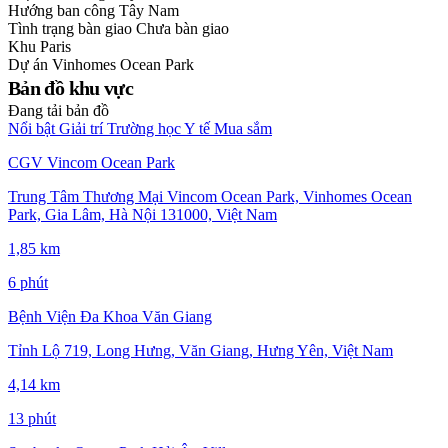
Hướng ban công
Tây Nam
Tình trạng bàn giao
Chưa bàn giao
Khu
Paris
Dự án
Vinhomes Ocean Park
Bản đồ khu vực
Đang tải bản đồ
Nổi bật
Giải trí
Trường học
Y tế
Mua sắm
CGV Vincom Ocean Park
Trung Tâm Thương Mại Vincom Ocean Park, Vinhomes Ocean
Park, Gia Lâm, Hà Nội 131000, Việt Nam
1,85 km
6 phút
Bệnh Viện Đa Khoa Văn Giang
Tỉnh Lộ 719, Long Hưng, Văn Giang, Hưng Yên, Việt Nam
4,14 km
13 phút