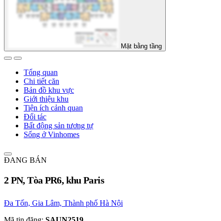
Mặt bằng tầng
Tổng quan
Chi tiết căn
Bản đồ khu vực
Giới thiệu khu
Tiện ích cảnh quan
Đối tác
Bất động sản tương tự
Sống ở Vinhomes
ĐANG BÁN
2 PN, Tòa PR6, khu Paris
Đa Tốn, Gia Lâm, Thành phố Hà Nội
Mã tin đăng:
SAUN2519