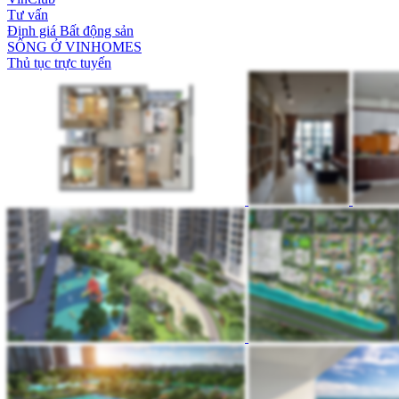
Tư vấn
Định giá Bất động sản
SỐNG Ở VINHOMES
Thủ tục trực tuyến