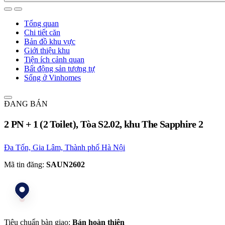
Tổng quan
Chi tiết căn
Bản đồ khu vực
Giới thiệu khu
Tiện ích cảnh quan
Bất động sản tương tự
Sống ở Vinhomes
ĐANG BÁN
2 PN + 1 (2 Toilet), Tòa S2.02, khu The Sapphire 2
Đa Tốn, Gia Lâm, Thành phố Hà Nội
Mã tin đăng:
SAUN2602
Tiêu chuẩn bàn giao:
Bán hoàn thiện