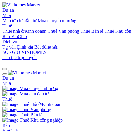
Dự án
Mua
Mua từ chủ đầu tư
Mua chuyển nhượng
Thuê
Thuê nhà ở/Kinh doanh
Thuê Văn phòng
Thuê Bán lẻ
Thuê Khu côn
Bán
VinClub
Dịch vụ
Tư vấn
Định giá Bất động sản
SỐNG Ở VINHOMES
Thủ tục trực tuyến
Dự án
Mua
Mua chuyển nhượng
Mua chủ đầu tư
Thuê
Thuê nhà ở/Kinh doanh
Thuê Văn phòng
Thuê Bán lẻ
Thuê Khu công nghiệp
Bán
VinClub