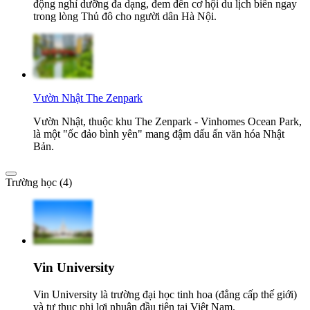
động nghỉ dưỡng đa dạng, đem đến cơ hội du lịch biển ngay
trong lòng Thủ đô cho người dân Hà Nội.
Vườn Nhật The Zenpark
Vườn Nhật, thuộc khu The Zenpark - Vinhomes Ocean Park,
là một "ốc đảo bình yên" mang đậm dấu ấn văn hóa Nhật
Bản.
Trường học (4)
Vin University
Vin University là trường đại học tinh hoa (đẳng cấp thế giới)
và tư thục phi lợi nhuận đầu tiên tại Việt Nam.