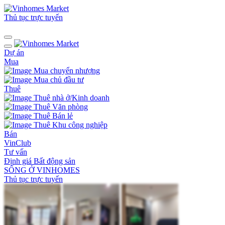
Thủ tục trực tuyến
Dự án
Mua
Mua chuyển nhượng
Mua chủ đầu tư
Thuê
Thuê nhà ở/Kinh doanh
Thuê Văn phòng
Thuê Bán lẻ
Thuê Khu công nghiệp
Bán
VinClub
Tư vấn
Định giá Bất động sản
SỐNG Ở VINHOMES
Thủ tục trực tuyến