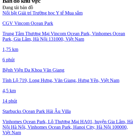
Bản đồ khu vực
Đang tải bản đồ
Nổi bật
Giải trí
Trường học
Y tế
Mua sắm
CGV Vincom Ocean Park
Trung Tâm Thương Mại Vincom Ocean Park, Vinhomes Ocean
Park, Gia Lâm, Hà Nội 131000, Việt Nam
1,75 km
6 phút
Bệnh Viện Đa Khoa Văn Giang
Tỉnh Lộ 719, Long Hưng, Văn Giang, Hưng Yên, Việt Nam
4,5 km
14 phút
Starbucks Ocean Park Hải Âu Villa
Vinhomes Ocean Park, Lô Thương Mại HA01, huyện Gia Lâm, Hà
Nội Hà Nội, Vinhomes Ocean Park, Hanoi City, Hà Nội 100000,
Việt Nam