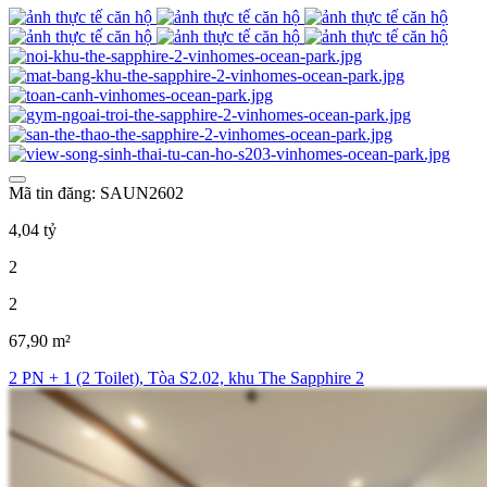
Mã tin đăng: SAUN2602
4,04 tỷ
2
2
67,90 m²
2 PN + 1 (2 Toilet), Tòa S2.02, khu The Sapphire 2