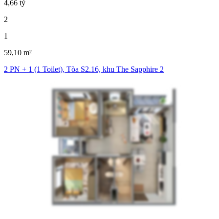
4,66 tỷ
2
1
59,10 m²
2 PN + 1 (1 Toilet), Tòa S2.16, khu The Sapphire 2