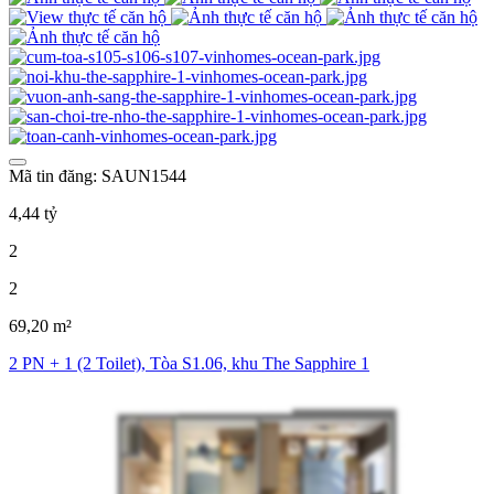
Mã tin đăng: SAUN1544
4,44 tỷ
2
2
69,20 m²
2 PN + 1 (2 Toilet), Tòa S1.06, khu The Sapphire 1