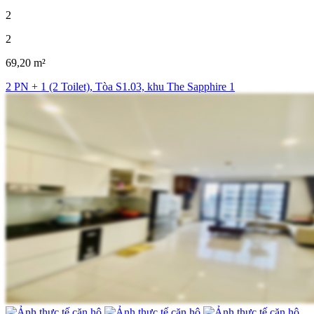
2
2
69,20 m²
2 PN + 1 (2 Toilet), Tòa S1.03, khu The Sapphire 1