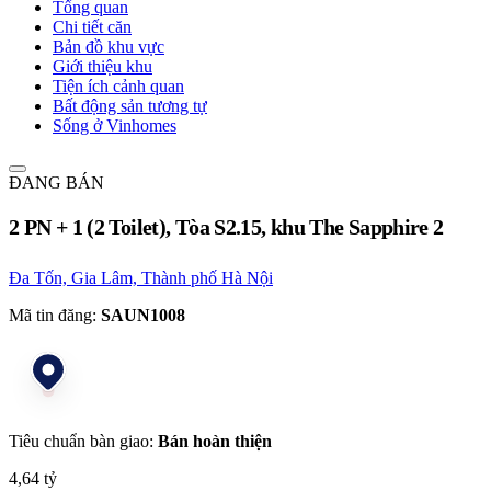
Tổng quan
Chi tiết căn
Bản đồ khu vực
Giới thiệu khu
Tiện ích cảnh quan
Bất động sản tương tự
Sống ở Vinhomes
ĐANG BÁN
2 PN + 1 (2 Toilet), Tòa S2.15, khu The Sapphire 2
Đa Tốn, Gia Lâm, Thành phố Hà Nội
Mã tin đăng:
SAUN1008
Tiêu chuẩn bàn giao:
Bán hoàn thiện
4,64 tỷ