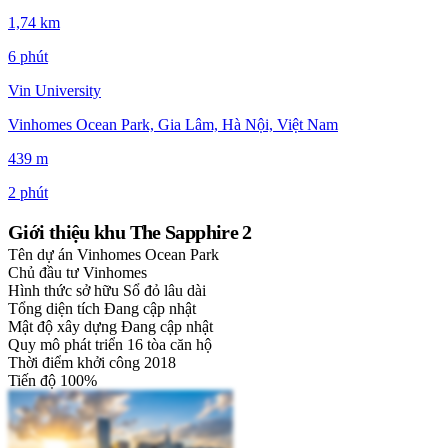
1,74 km
6 phút
Vin University
Vinhomes Ocean Park, Gia Lâm, Hà Nội, Việt Nam
439 m
2 phút
Giới thiệu khu The Sapphire 2
Tên dự án
Vinhomes Ocean Park
Chủ đầu tư
Vinhomes
Hình thức sở hữu
Sổ đỏ lâu dài
Tổng diện tích
Đang cập nhật
Mật độ xây dựng
Đang cập nhật
Quy mô phát triển
16 tòa căn hộ
Thời điểm khởi công
2018
Tiến độ
100%