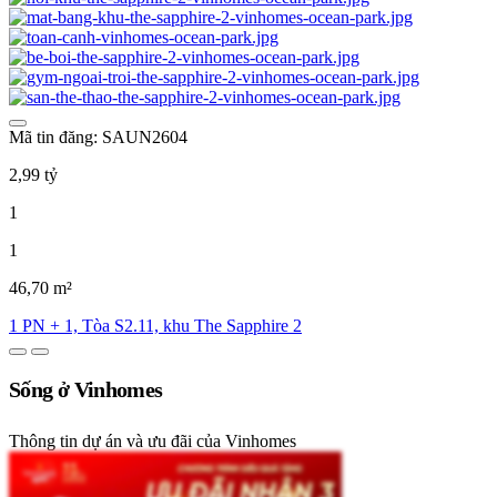
Mã tin đăng: SAUN2604
2,99 tỷ
1
1
46,70 m²
1 PN + 1, Tòa S2.11, khu The Sapphire 2
Sống ở Vinhomes
Thông tin dự án và ưu đãi của Vinhomes