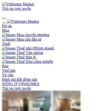
Thủ tục trực tuyến
Dự án
Mua
Mua chuyển nhượng
Mua chủ đầu tư
Thuê
Thuê nhà ở/Kinh doanh
Thuê Văn phòng
Thuê Bán lẻ
Thuê Khu công nghiệp
Bán
VinClub
Tư vấn
Định giá Bất động sản
SỐNG Ở VINHOMES
Thủ tục trực tuyến