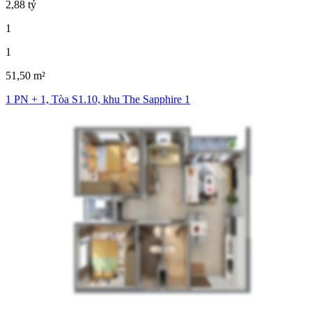
2,88 tỷ
1
1
51,50 m²
1 PN + 1, Tòa S1.10, khu The Sapphire 1