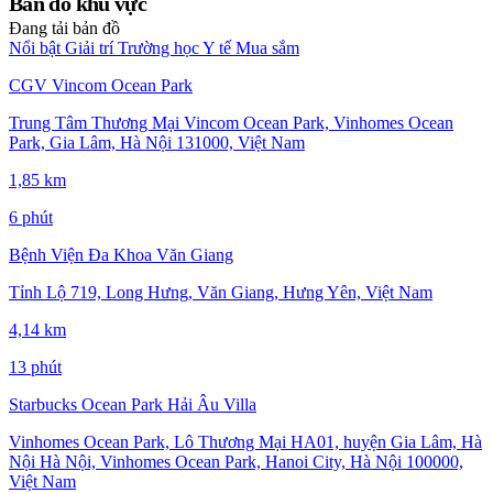
Bản đồ khu vực
Đang tải bản đồ
Nổi bật
Giải trí
Trường học
Y tế
Mua sắm
CGV Vincom Ocean Park
Trung Tâm Thương Mại Vincom Ocean Park, Vinhomes Ocean
Park, Gia Lâm, Hà Nội 131000, Việt Nam
1,85 km
6 phút
Bệnh Viện Đa Khoa Văn Giang
Tỉnh Lộ 719, Long Hưng, Văn Giang, Hưng Yên, Việt Nam
4,14 km
13 phút
Starbucks Ocean Park Hải Âu Villa
Vinhomes Ocean Park, Lô Thương Mại HA01, huyện Gia Lâm, Hà
Nội Hà Nội, Vinhomes Ocean Park, Hanoi City, Hà Nội 100000,
Việt Nam