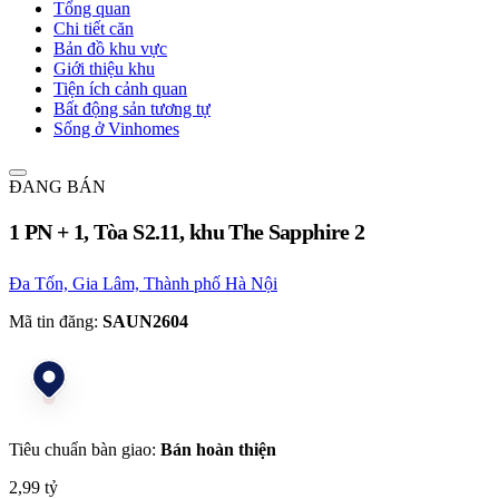
Tổng quan
Chi tiết căn
Bản đồ khu vực
Giới thiệu khu
Tiện ích cảnh quan
Bất động sản tương tự
Sống ở Vinhomes
ĐANG BÁN
1 PN + 1, Tòa S2.11, khu The Sapphire 2
Đa Tốn, Gia Lâm, Thành phố Hà Nội
Mã tin đăng:
SAUN2604
Tiêu chuẩn bàn giao:
Bán hoàn thiện
2,99 tỷ