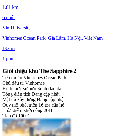
1,81 km
6 phút
Vin University
Vinhomes Ocean Park, Gia Lâm, Hà Nội, Việt Nam
193 m
1 phút
Giới thiệu khu The Sapphire 2
Tên dự án
Vinhomes Ocean Park
Chủ đầu tư
Vinhomes
Hình thức sở hữu
Sổ đỏ lâu dài
Tổng diện tích
Đang cập nhật
Mật độ xây dựng
Đang cập nhật
Quy mô phát triển
16 tòa căn hộ
Thời điểm khởi công
2018
Tiến độ
100%