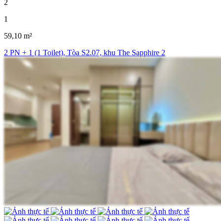
2
1
59,10 m²
2 PN + 1 (1 Toilet), Tòa S2.07, khu The Sapphire 2