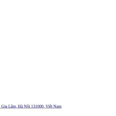
 Gia Lâm, Hà Nội 131000, Việt Nam