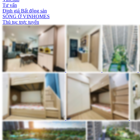
Tư vấn
Định giá Bất động sản
SỐNG Ở VINHOMES
Thủ tục trực tuyến