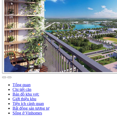
Tổng quan
Chi tiết căn
Bản đồ khu vực
Giới thiệu khu
Tiện ích cảnh quan
Bất động sản tương tự
Sống ở Vinhomes