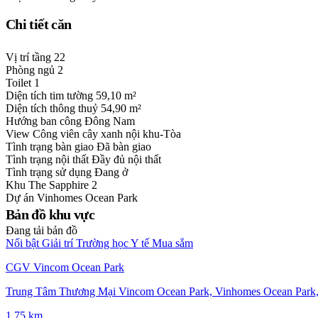
Chi tiết căn
Vị trí tầng
22
Phòng ngủ
2
Toilet
1
Diện tích tim tường
59,10 m²
Diện tích thông thuỷ
54,90 m²
Hướng ban công
Đông Nam
View
Công viên cây xanh nội khu-Tòa
Tình trạng bàn giao
Đã bàn giao
Tình trạng nội thất
Đầy đủ nội thất
Tình trạng sử dụng
Đang ở
Khu
The Sapphire 2
Dự án
Vinhomes Ocean Park
Bản đồ khu vực
Đang tải bản đồ
Nổi bật
Giải trí
Trường học
Y tế
Mua sắm
CGV Vincom Ocean Park
Trung Tâm Thương Mại Vincom Ocean Park, Vinhomes Ocean Park,
1,75 km