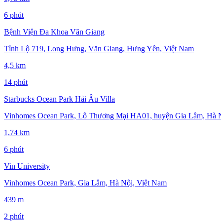
6 phút
Bệnh Viện Đa Khoa Văn Giang
Tỉnh Lộ 719, Long Hưng, Văn Giang, Hưng Yên, Việt Nam
4,5 km
14 phút
Starbucks Ocean Park Hải Âu Villa
Vinhomes Ocean Park, Lô Thương Mại HA01, huyện Gia Lâm, Hà Nộ
1,74 km
6 phút
Vin University
Vinhomes Ocean Park, Gia Lâm, Hà Nội, Việt Nam
439 m
2 phút