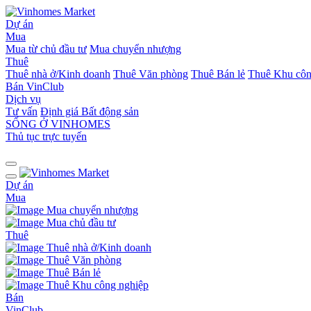
Dự án
Mua
Mua từ chủ đầu tư
Mua chuyển nhượng
Thuê
Thuê nhà ở/Kinh doanh
Thuê Văn phòng
Thuê Bán lẻ
Thuê Khu côn
Bán
VinClub
Dịch vụ
Tư vấn
Định giá Bất động sản
SỐNG Ở VINHOMES
Thủ tục trực tuyến
Dự án
Mua
Mua chuyển nhượng
Mua chủ đầu tư
Thuê
Thuê nhà ở/Kinh doanh
Thuê Văn phòng
Thuê Bán lẻ
Thuê Khu công nghiệp
Bán
VinClub