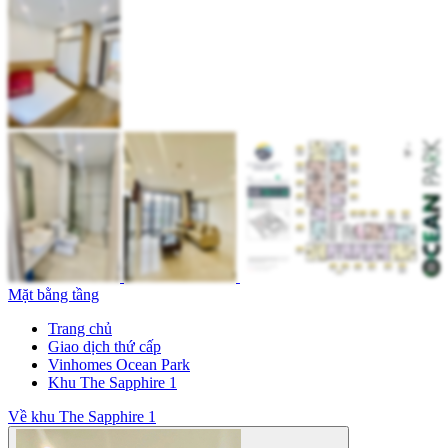
Mặt bằng tầng
Trang chủ
Giao dịch thứ cấp
Vinhomes Ocean Park
Khu The Sapphire 1
Về khu The Sapphire 1