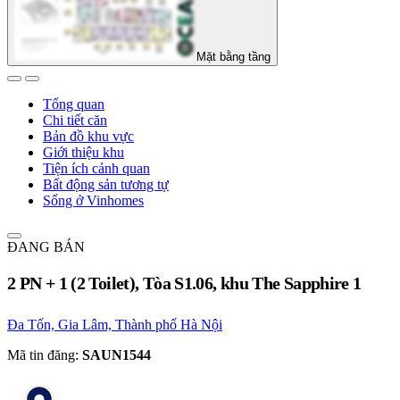
Mặt bằng tầng
Tổng quan
Chi tiết căn
Bản đồ khu vực
Giới thiệu khu
Tiện ích cảnh quan
Bất động sản tương tự
Sống ở Vinhomes
ĐANG BÁN
2 PN + 1 (2 Toilet), Tòa S1.06, khu The Sapphire 1
Đa Tốn, Gia Lâm, Thành phố Hà Nội
Mã tin đăng:
SAUN1544