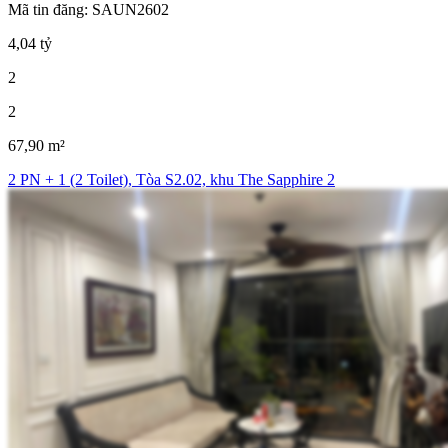
Mã tin đăng: SAUN2602
4,04 tỷ
2
2
67,90 m²
2 PN + 1 (2 Toilet), Tòa S2.02, khu The Sapphire 2