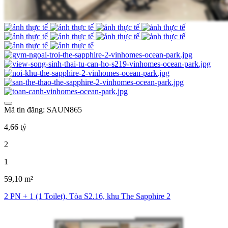
Mã tin đăng: SAUN865
4,66 tỷ
2
1
59,10 m²
2 PN + 1 (1 Toilet), Tòa S2.16, khu The Sapphire 2