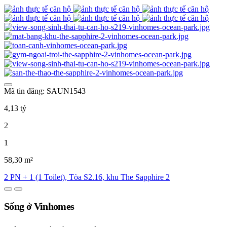
Mã tin đăng: SAUN1543
4,13 tỷ
2
1
58,30 m²
2 PN + 1 (1 Toilet), Tòa S2.16, khu The Sapphire 2
Sống ở Vinhomes