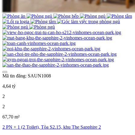
Mã tin đăng: SAUN1008
4,64 tỷ
2
2
67,70 m²
2 PN + 1 (2 Toilet), Tòa S2.15, khu The Sapphire 2