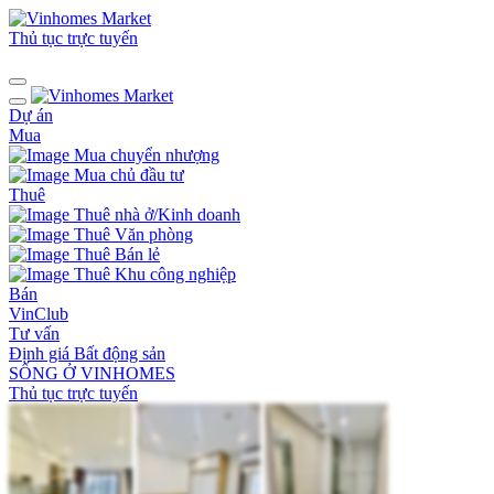
Thủ tục trực tuyến
Dự án
Mua
Mua chuyển nhượng
Mua chủ đầu tư
Thuê
Thuê nhà ở/Kinh doanh
Thuê Văn phòng
Thuê Bán lẻ
Thuê Khu công nghiệp
Bán
VinClub
Tư vấn
Định giá Bất động sản
SỐNG Ở VINHOMES
Thủ tục trực tuyến