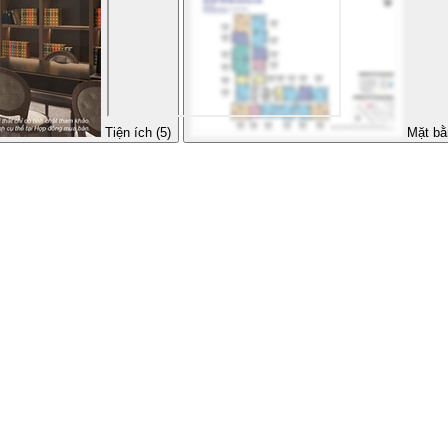
Tiện ích (5)
Mặt bằ