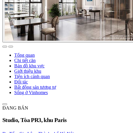
Tổng quan
Chi tiết căn
Bản đồ khu vực
Giới thiệu khu
Tiện ích cảnh quan
Đối tác
Bất động sản tương tự
Sống ở Vinhomes
ĐANG BÁN
Studio, Tòa PR3, khu Paris