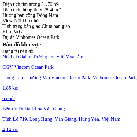
Diện tích tim tường
31,70 m²
Diện tích thông thuỷ
28,40 m²
Hướng ban công
Đông Nam
View
Nội khu nhỏ
Tình trạng bàn giao
Chưa bàn giao
Khu
Paris
Dự án
Vinhomes Ocean Park
Bản đồ khu vực
Đang tải bản đồ
Nổi bật
Giải trí
Trường học
Y tế
Mua sắm
CGV Vincom Ocean Park
Trung Tâm Thương Mại Vincom Ocean Park, Vinhomes Ocean Park,
1,85 km
6 phút
Bệnh Viện Đa Khoa Văn Giang
Tỉnh Lộ 719, Long Hưng, Văn Giang, Hưng Yên, Việt Nam
4,14 km