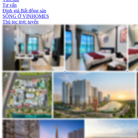
Tư vấn
Định giá Bất động sản
SỐNG Ở VINHOMES
Thủ tục trực tuyến