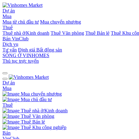
Dự án
Mua
Mua từ chủ đầu tư
Mua chuyển nhượng
Thuê
Thuê nhà ở/Kinh doanh
Thuê Văn phòng
Thuê Bán lẻ
Thuê Khu côn
Bán
VinClub
Dịch vụ
Tư vấn
Định giá Bất động sản
SỐNG Ở VINHOMES
Thủ tục trực tuyến
Dự án
Mua
Mua chuyển nhượng
Mua chủ đầu tư
Thuê
Thuê nhà ở/Kinh doanh
Thuê Văn phòng
Thuê Bán lẻ
Thuê Khu công nghiệp
Bán
VinClub