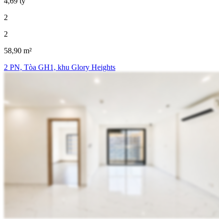
4,69 tỷ
2
2
58,90 m²
2 PN, Tòa GH1, khu Glory Heights