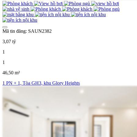
Mã tin đăng: SAUN2382
3,07 tỷ
1
1
46,50 m²
1 PN + 1, Tòa GH3, khu Glory Heights