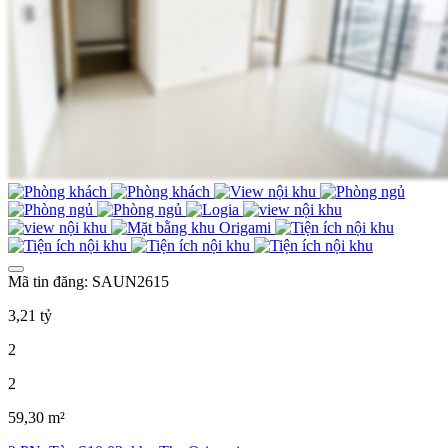
Mã tin đăng: SAUN2615
3,21 tỷ
2
2
59,30 m²