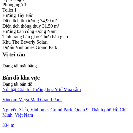
Phòng ngủ
1
Toilet
1
Hướng
Tây Bắc
Diện tích tim tường
34,90 m²
Diện tích thông thuỷ
31,50 m²
Hướng ban công
Đông Nam
Tình trạng bàn giao
Chưa bàn giao
Khu
The Beverly Solari
Dự án
Vinhomes Grand Park
Vị trí căn
Đang tải mặt bằng...
Bản đồ khu vực
Đang tải bản đồ
Nổi bật
Giải trí
Trường học
Y tế
Mua sắm
Vincom Mega Mall Grand Park
Nguyễn Xiển, Vinhomes Grand Park, Quận 9, Thành phố Hồ Chí
Minh, Việt Nam
334 m