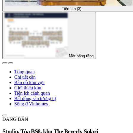
Tiện ích (3)
Mặt bằng tầng
Tổng quan
Chi tiết căn
Bản đồ khu vực
Giới thiệu khu
Tiện ích cảnh quan
Bất động sản tương tự
Sống ở Vinhomes
ĐANG BÁN
Studio, Tòa BS8, khu The Beverly Solari