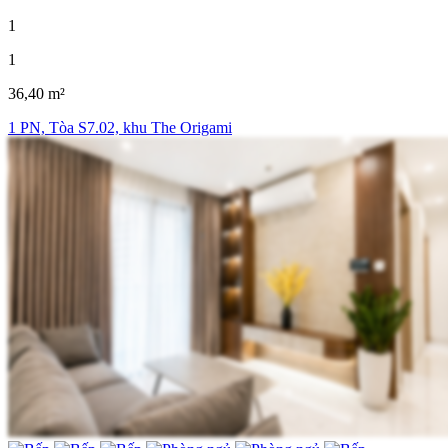
1
1
36,40 m²
1 PN, Tòa S7.02, khu The Origami