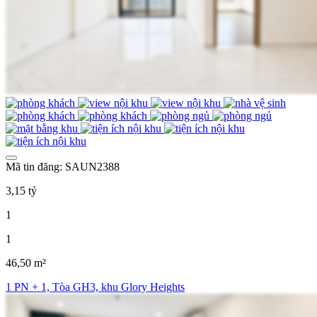
Mã tin đăng: SAUN2388
3,15 tỷ
1
1
46,50 m²
1 PN + 1, Tòa GH3, khu Glory Heights