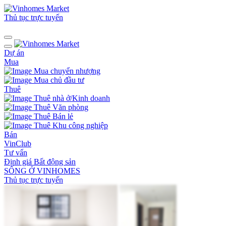
Thủ tục trực tuyến
Dự án
Mua
Mua chuyển nhượng
Mua chủ đầu tư
Thuê
Thuê nhà ở/Kinh doanh
Thuê Văn phòng
Thuê Bán lẻ
Thuê Khu công nghiệp
Bán
VinClub
Tư vấn
Định giá Bất động sản
SỐNG Ở VINHOMES
Thủ tục trực tuyến