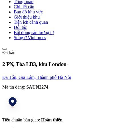
Tổng quan
Chi tiết căn
Bản đồ khu vực
Giới thiệu khu
Tiện ích cảnh quan
Đối tác
Bất động sản tương tự
Sống ở Vinhomes
Đã bán
2 PN, Tòa LD3, khu London
Đa Tốn, Gia Lâm, Thành phố Hà Nội
Mã tin đăng:
SAUN2274
Tiêu chuẩn bàn giao:
Hoàn thiện