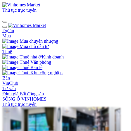
Thủ tục trực tuyến
Dự án
Mua
Mua chuyển nhượng
Mua chủ đầu tư
Thuê
Thuê nhà ở/Kinh doanh
Thuê Văn phòng
Thuê Bán lẻ
Thuê Khu công nghiệp
Bán
VinClub
Tư vấn
Định giá Bất động sản
SỐNG Ở VINHOMES
Thủ tục trực tuyến