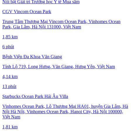
Nổi bật
Giải trí
Trường học
Y tế
Mua sắm
CGV Vincom Ocean Park
Trung Tâm Thương Mại Vincom Ocean Park, Vinhomes Ocean
Park, Gia Lâm, Hà Nội 131000, Việt Nam
1,85 km
6 phút
Bệnh Viện Đa Khoa Văn Giang
Tỉnh Lộ 719, Long Hưng, Văn Giang, Hưng Yên, Việt Nam
4,14 km
13 phút
Starbucks Ocean Park Hải Âu Villa
Vinhomes Ocean Park, Lô Thương Mại HA01, huyện Gia Lâm, Hà
Nội Hà Nội, Vinhomes Ocean Park, Hanoi City, Hà Nội 100000,
Việt Nam
1,81 km