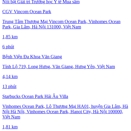
Nổi bật
Giải trí
Trường học
Y tế
Mua sắm
CGV Vincom Ocean Park
Trung Tâm Thương Mại Vincom Ocean Park, Vinhomes Ocean
Park, Gia Lâm, Hà Nội 131000, Việt Nam
1,85 km
6 phút
Bệnh Viện Đa Khoa Văn Giang
Tỉnh Lộ 719, Long Hưng, Văn Giang, Hưng Yên, Việt Nam
4,14 km
13 phút
Starbucks Ocean Park Hải Âu Villa
Vinhomes Ocean Park, Lô Thương Mại HA01, huyện Gia Lâm, Hà
Nội Hà Nội, Vinhomes Ocean Park, Hanoi City, Hà Nội 100000,
Việt Nam
1,81 km