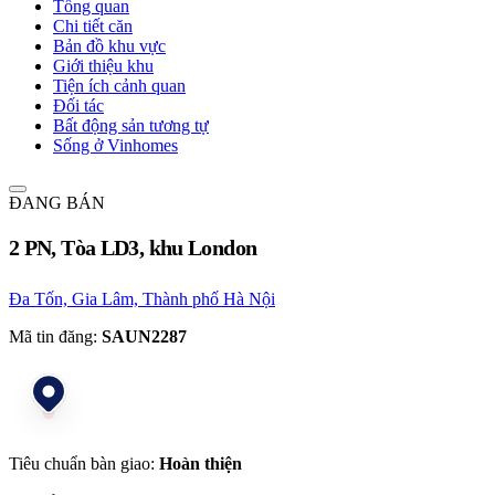
Tổng quan
Chi tiết căn
Bản đồ khu vực
Giới thiệu khu
Tiện ích cảnh quan
Đối tác
Bất động sản tương tự
Sống ở Vinhomes
ĐANG BÁN
2 PN, Tòa LD3, khu London
Đa Tốn, Gia Lâm, Thành phố Hà Nội
Mã tin đăng:
SAUN2287
Tiêu chuẩn bàn giao:
Hoàn thiện