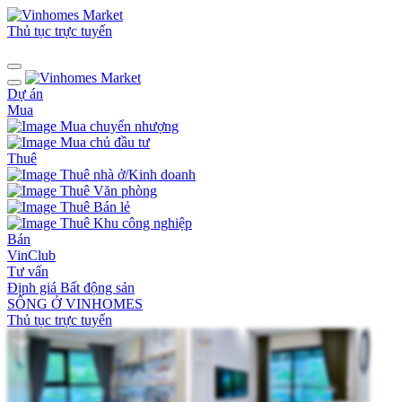
Thủ tục trực tuyến
Dự án
Mua
Mua chuyển nhượng
Mua chủ đầu tư
Thuê
Thuê nhà ở/Kinh doanh
Thuê Văn phòng
Thuê Bán lẻ
Thuê Khu công nghiệp
Bán
VinClub
Tư vấn
Định giá Bất động sản
SỐNG Ở VINHOMES
Thủ tục trực tuyến