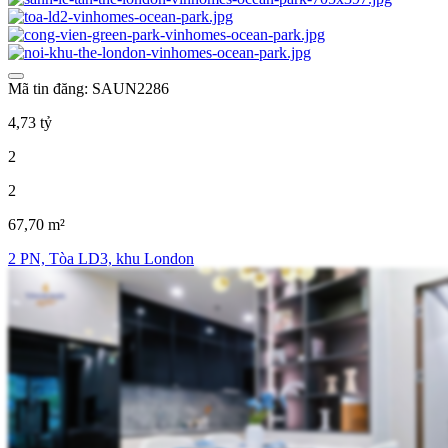
Mã tin đăng: SAUN2286
4,73 tỷ
2
2
67,70 m²
2 PN, Tòa LD3, khu London