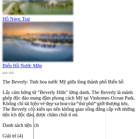
Hồ Ngọc Trai
Biển Hồ Nước Mặn
The Beverly: Tinh hoa nước Mỹ giữa lòng thành phố Biển hồ
Lấy cảm hứng từ "Beverly Hills" lừng danh, The Beverly là mảnh
ghép độc đáo mang đậm phong cách Mỹ tại Vinhomes Ocean Park.
Không chỉ tái hiện vẻ đẹp xa hoa của "thủ phủ" giới thượng lưu,
The Beverly còn kiến tạo nên không gian sống đẳng cấp với những
tiện ích độc đáo, được chăm chút tỉ mỉ.
Danh sách tiện ích
Giải trí (4)