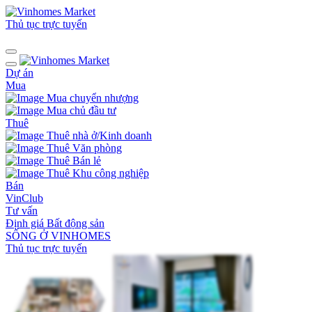
Thủ tục trực tuyến
Dự án
Mua
Mua chuyển nhượng
Mua chủ đầu tư
Thuê
Thuê nhà ở/Kinh doanh
Thuê Văn phòng
Thuê Bán lẻ
Thuê Khu công nghiệp
Bán
VinClub
Tư vấn
Định giá Bất động sản
SỐNG Ở VINHOMES
Thủ tục trực tuyến