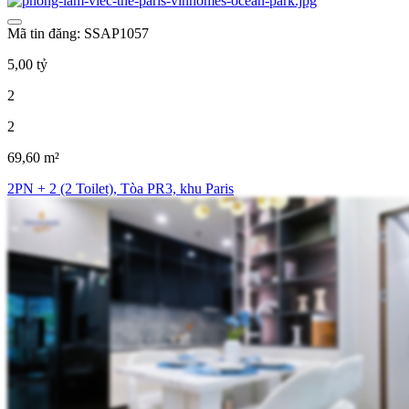
Mã tin đăng: SSAP1057
5,00 tỷ
2
2
69,60 m²
2PN + 2 (2 Toilet), Tòa PR3, khu Paris