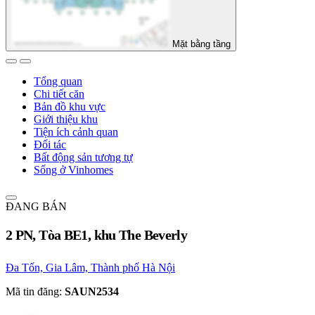
Mặt bằng tầng
Tổng quan
Chi tiết căn
Bản đồ khu vực
Giới thiệu khu
Tiện ích cảnh quan
Đối tác
Bất động sản tương tự
Sống ở Vinhomes
ĐANG BÁN
2 PN, Tòa BE1, khu The Beverly
Đa Tốn, Gia Lâm, Thành phố Hà Nội
Mã tin đăng:
SAUN2534