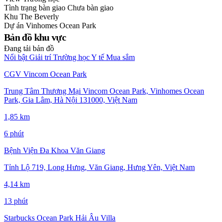
Tình trạng bàn giao
Chưa bàn giao
Khu
The Beverly
Dự án
Vinhomes Ocean Park
Bản đồ khu vực
Đang tải bản đồ
Nổi bật
Giải trí
Trường học
Y tế
Mua sắm
CGV Vincom Ocean Park
Trung Tâm Thương Mại Vincom Ocean Park, Vinhomes Ocean
Park, Gia Lâm, Hà Nội 131000, Việt Nam
1,85 km
6 phút
Bệnh Viện Đa Khoa Văn Giang
Tỉnh Lộ 719, Long Hưng, Văn Giang, Hưng Yên, Việt Nam
4,14 km
13 phút
Starbucks Ocean Park Hải Âu Villa