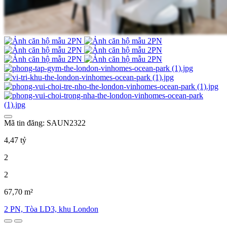
Mã tin đăng: SAUN2322
4,47 tỷ
2
2
67,70 m²
2 PN, Tòa LD3, khu London