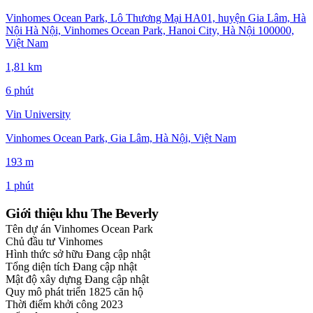
Vinhomes Ocean Park, Lô Thương Mại HA01, huyện Gia Lâm, Hà
Nội Hà Nội, Vinhomes Ocean Park, Hanoi City, Hà Nội 100000,
Việt Nam
1,81 km
6 phút
Vin University
Vinhomes Ocean Park, Gia Lâm, Hà Nội, Việt Nam
193 m
1 phút
Giới thiệu khu The Beverly
Tên dự án
Vinhomes Ocean Park
Chủ đầu tư
Vinhomes
Hình thức sở hữu
Đang cập nhật
Tổng diện tích
Đang cập nhật
Mật độ xây dựng
Đang cập nhật
Quy mô phát triển
1825 căn hộ
Thời điểm khởi công
2023