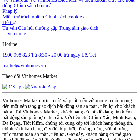
động
Chính sách bảo mật
Pháp lý
Miễn trừ trách nhiệm
Chính sách cookies
Hỗ trợ
Tư vấn
Câu hỏi thường gặp
Trung tâm giao dịch
Tuyển dụng
Hotline
1900 998 823
Từ 8:30 - 20:00 trừ ngày Lễ, Tết
market@vinhomes.vn
Theo dõi Vinhomes Market
Vinhomes Market được ra đời và phát triển với mong muốn mang
đến một nền tảng giao dịch bất động sản an toàn, tiện lợi cho khách
hàng. Tại Vinhomes Market, khách hàng có thể dễ dàng tìm kiếm
bất động sản phù hợp nhu cầu. Với tiêu chí Chính Xác, Minh Bạch,
Đa Dạng, Tiết Kiệm, chúng tôi cung cấp tới khách hàng thông tin,
chính sách bán hàng đầy đủ, kịp thời, rõ ràng, cùng với phương
thức thanh toán an toàn, tiện lợi. Giờ đây, khách hàng có thể giao
dịch bất động sản ở bất cứ đâu, bất cứ lúc nào, với chỉ vài thao tác