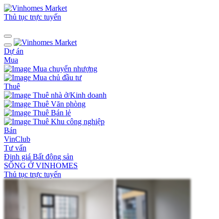
Thủ tục trực tuyến
Dự án
Mua
Mua chuyển nhượng
Mua chủ đầu tư
Thuê
Thuê nhà ở/Kinh doanh
Thuê Văn phòng
Thuê Bán lẻ
Thuê Khu công nghiệp
Bán
VinClub
Tư vấn
Định giá Bất động sản
SỐNG Ở VINHOMES
Thủ tục trực tuyến