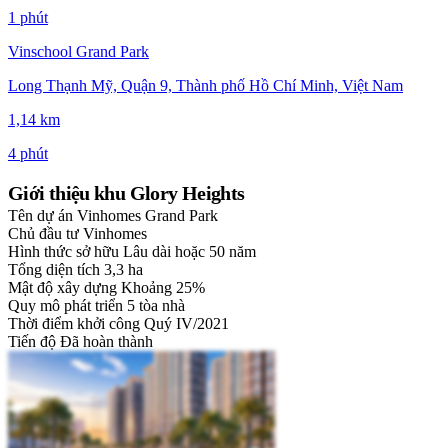
1 phút
Vinschool Grand Park
Long Thạnh Mỹ, Quận 9, Thành phố Hồ Chí Minh, Việt Nam
1,14 km
4 phút
Giới thiệu khu Glory Heights
Tên dự án
Vinhomes Grand Park
Chủ đầu tư
Vinhomes
Hình thức sở hữu
Lâu dài hoặc 50 năm
Tổng diện tích
3,3 ha
Mật độ xây dựng
Khoảng 25%
Quy mô phát triển
5 tòa nhà
Thời điểm khởi công
Quý IV/2021
Tiến độ
Đã hoàn thành