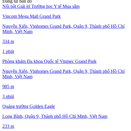
Đang tải bản đồ
Nổi bật
Giải trí
Trường học
Y tế
Mua sắm
Vincom Mega Mall Grand Park
Nguyễn Xiển, Vinhomes Grand Park, Quận 9, Thành phố Hồ Chí
Minh, Việt Nam
334 m
1 phút
Phòng khám Đa khoa Quốc tế Vinmec Grand Park
Nguyễn Xiển, Vinhomes Grand Park, Quận 9, Thành phố Hồ Chí
Minh, Việt Nam
985 m
3 phút
Quảng trường Golden Eagle
Long Bình, Quận 9, Thành phố Hồ Chí Minh, Việt Nam
233 m