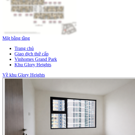
Mặt bằng tầng
Trang chủ
Giao dịch thứ cấp
Vinhomes Grand Park
Khu Glory Heights
Về khu Glory Heights