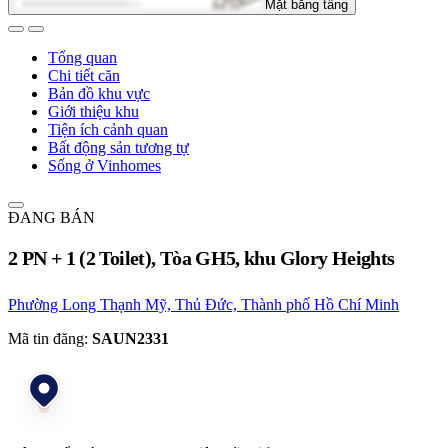
Mặt bằng tầng
Tổng quan
Chi tiết căn
Bản đồ khu vực
Giới thiệu khu
Tiện ích cảnh quan
Bất động sản tương tự
Sống ở Vinhomes
ĐANG BÁN
2 PN + 1 (2 Toilet), Tòa GH5, khu Glory Heights
Phường Long Thạnh Mỹ, Thủ Đức, Thành phố Hồ Chí Minh
Mã tin đăng:
SAUN2331