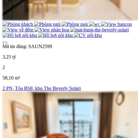
Mã tin đăng: SAUN2599
3,25 tỷ
2
58,10 m²
2 PN, Tòa BS8, khu The Beverly Solari