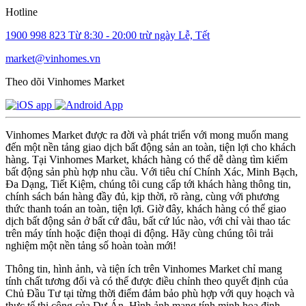
Hotline
1900 998 823
Từ 8:30 - 20:00 trừ ngày Lễ, Tết
market@vinhomes.vn
Theo dõi Vinhomes Market
Vinhomes Market được ra đời và phát triển với mong muốn mang
đến một nền tảng giao dịch bất động sản an toàn, tiện lợi cho khách
hàng. Tại Vinhomes Market, khách hàng có thể dễ dàng tìm kiếm
bất động sản phù hợp nhu cầu. Với tiêu chí Chính Xác, Minh Bạch,
Đa Dạng, Tiết Kiệm, chúng tôi cung cấp tới khách hàng thông tin,
chính sách bán hàng đầy đủ, kịp thời, rõ ràng, cùng với phương
thức thanh toán an toàn, tiện lợi. Giờ đây, khách hàng có thể giao
dịch bất động sản ở bất cứ đâu, bất cứ lúc nào, với chỉ vài thao tác
trên máy tính hoặc điện thoại di động. Hãy cùng chúng tôi trải
nghiệm một nền tảng số hoàn toàn mới!
Thông tin, hình ảnh, và tiện ích trên Vinhomes Market chỉ mang
tính chất tương đối và có thể được điều chỉnh theo quyết định của
Chủ Đầu Tư tại từng thời điểm đảm bảo phù hợp với quy hoạch và
thực tế thi công của Dự Án. Hình ảnh mang tính minh họa định