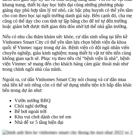
khang trang, thiết bị dạy học hiện đại cùng những phương pháp
giảng dạy phù hợp tâm lý trẻ nhỏ, các bậc phụ huynh có thể yên tâm
cho con theo học tại ngôi trường danh giá này. Bên cạnh đó, cha mẹ
cũng có thể dạy cho con tính tự lập bằng cho để trẻ tự đến trường
hoặc giảm bớt được thời gian đưa đón nhờ lợi thế nhà gần trường.
Nếu có nhu cầu thăm khám sức khỏe, cư dân sinh sống tại liền kề
Vinhomes Smart City có thể yên tâm lựa chọn bệnh viện đa khoa
quốc tế Vinmec ngay trong dự án. Bệnh viện có đội ngũ nhân viên
chuyên nghiệp, giàu kinh nghiệm; trang thiết bị vật tư tiên tiến cùng
không gian sạch sẽ. Phục vụ theo tiêu chí “bệnh viện là nhà”, bệnh
viện Vinmec sẽ mang đến cho khách hàng cảm giác thoải mái như
trong chính ngôi nhà của mình.
Ngoài ra, cư dân Vinhomes Smart City nói chung và cư dân mua
nhà liền kề nói riêng còn có thể sử dụng nhiều tiện ích hấp dẫn khác
bên trong dự án như:
Vườn nướng BBQ
Chòi nghỉ dưỡng
Bể bơi ngoài trời
Khu vui chơi dành cho trẻ em
Nhà để xe 5 tầng hiện đại