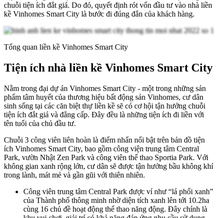
chuỗi tiện ích đắt giá. Do đó, quyết định rót vốn đầu tư vào nhà liền
kề Vinhomes Smart City là bước đi đúng đắn của khách hàng.
Tổng quan liền kề Vinhomes Smart City
Tiện ích nhà liền kề Vinhomes Smart City
Nằm trong đại dự án Vinhomes Smart City - một trong những sản
phẩm tâm huyết của thương hiệu bất động sản Vinhomes, cư dân
sinh sống tại các căn biệt thự liền kề sẽ có cơ hội tận hưởng chuỗi
tiện ích đắt giá và đẳng cấp. Đây đều là những tiện ích đi liền với
tên tuổi của chủ đầu tư.
Chuỗi 3 công viên liên hoàn là điểm nhấn nổi bật trên bản đồ tiện
ích Vinhomes Smart City, bao gồm công viện trung tâm Central
Park, vườn Nhật Zen Park và công viên thể thao Sportia Park. Với
không gian xanh rộng lớn, cư dân sẽ được tận hưởng bầu không khí
trong lành, mát mẻ và gần gũi với thiên nhiên.
Công viên trung tâm Central Park được ví như “lá phổi xanh”
của Thành phố thông minh nhờ diện tích xanh lên tới 10.2ha
cùng 16 chủ đề hoạt động thể thao năng động. Đây chính là
khu vui chơi, giải trí có khả năng đáp ứng nhu cầu sử dụng