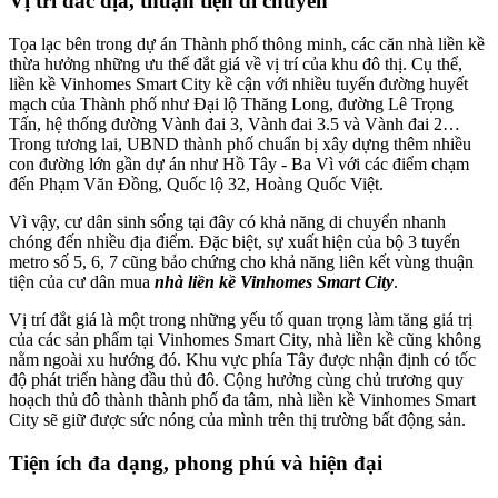
Vị trí đắc địa, thuận tiện di chuyển
Tọa lạc bên trong dự án Thành phố thông minh, các căn nhà liền kề
thừa hưởng những ưu thế đắt giá về vị trí của khu đô thị. Cụ thể,
liền kề Vinhomes Smart City kề cận với nhiều tuyến đường huyết
mạch của Thành phố như Đại lộ Thăng Long, đường Lê Trọng
Tấn, hệ thống đường Vành đai 3, Vành đai 3.5 và Vành đai 2…
Trong tương lai, UBND thành phố chuẩn bị xây dựng thêm nhiều
con đường lớn gần dự án như Hồ Tây - Ba Vì với các điểm chạm
đến Phạm Văn Đồng, Quốc lộ 32, Hoàng Quốc Việt.
Vì vậy, cư dân sinh sống tại đây có khả năng di chuyển nhanh
chóng đến nhiều địa điểm. Đặc biệt, sự xuất hiện của bộ 3 tuyến
metro số 5, 6, 7 cũng bảo chứng cho khả năng liên kết vùng thuận
tiện của cư dân mua
nhà liền kề Vinhomes Smart City
.
Vị trí đắt giá là một trong những yếu tố quan trọng làm tăng giá trị
của các sản phẩm tại Vinhomes Smart City, nhà liền kề cũng không
nằm ngoài xu hướng đó. Khu vực phía Tây được nhận định có tốc
độ phát triển hàng đầu thủ đô. Cộng hưởng cùng chủ trương quy
hoạch thủ đô thành thành phố đa tâm, nhà liền kề Vinhomes Smart
City sẽ giữ được sức nóng của mình trên thị trường bất động sản.
Tiện ích đa dạng, phong phú và hiện đại