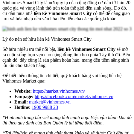
Vinhomes Smart City là nơi quy tụ của cộng đồng cư dân từ hơn 20
quốc gia và vùng lãnh thổ trên toàn thế giới đến sinh sống. Do đó,
cư dân mua nhà
liền kề Vinhomes Smart City
có thể dễ dàng giao
lưu và hòa nhập nền văn hóa tiên tiến của các quốc gia khác.
Lý do nên sở hữu liền kề Vinhomes Smart City
Sở hữu nhiều ưu thế nổi bật,
liền kề Vinhomes Smart City
sẽ mở
ra cuộc sống trọn vẹn cho cộng đồng tinh hoa phía Tây thủ đô. Bên
cạnh đó, đây cũng là sản phẩm hoàn hảo, mang đến tiềm năng sinh
lời lớn cho khách hàng.
Để biết thêm thông tin chi tiết, quý khách hàng vui lòng liên hệ
Vinhomes Market qua:
Website:
https://market.vinhomes.vn/
Fanpage:
https://facebook.com/market.vinhomes.vn
Email:
market@vinhomes.vn
Hotline:
1900 9988 23
*Hình ảnh trong bài viết mang tính minh hoạ. Việc vận hành khu đô
thị theo quy định của Ban Quản lý tại từng thời điểm.
*Tài liệu/bản vẽ mang tính chất tham khảo và sẽ được Chủ đầu tư