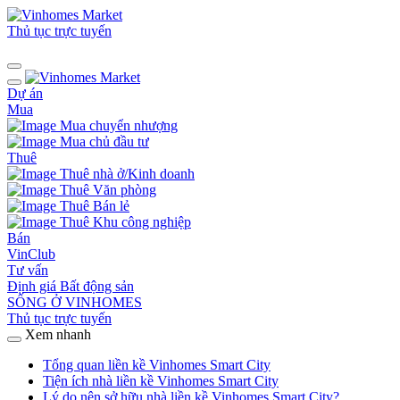
Thủ tục trực tuyến
Dự án
Mua
Mua chuyển nhượng
Mua chủ đầu tư
Thuê
Thuê nhà ở/Kinh doanh
Thuê Văn phòng
Thuê Bán lẻ
Thuê Khu công nghiệp
Bán
VinClub
Tư vấn
Định giá Bất động sản
SỐNG Ở VINHOMES
Thủ tục trực tuyến
Xem nhanh
Tổng quan liền kề Vinhomes Smart City
Tiện ích nhà liền kề Vinhomes Smart City
Lý do nên sở hữu nhà liền kề Vinhomes Smart City?