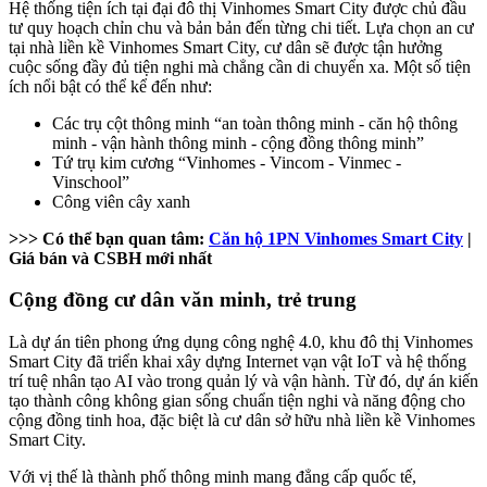
Hệ thống tiện ích tại đại đô thị Vinhomes Smart City được chủ đầu
tư quy hoạch chỉn chu và bản bản đến từng chi tiết. Lựa chọn an cư
tại nhà liền kề Vinhomes Smart City, cư dân sẽ được tận hưởng
cuộc sống đầy đủ tiện nghi mà chẳng cần di chuyển xa. Một số tiện
ích nổi bật có thể kể đến như:
Các trụ cột thông minh “an toàn thông minh - căn hộ thông
minh - vận hành thông minh - cộng đồng thông minh”
Tứ trụ kim cương “Vinhomes - Vincom - Vinmec -
Vinschool”
Công viên cây xanh
>>> Có thể bạn quan tâm:
Căn hộ 1PN Vinhomes Smart City
|
Giá bán và CSBH mới nhất
Cộng đồng cư dân văn minh, trẻ trung
Là dự án tiên phong ứng dụng công nghệ 4.0, khu đô thị Vinhomes
Smart City đã triển khai xây dựng Internet vạn vật IoT và hệ thống
trí tuệ nhân tạo AI vào trong quản lý và vận hành. Từ đó, dự án kiến
tạo thành công không gian sống chuẩn tiện nghi và năng động cho
cộng đồng tinh hoa, đặc biệt là cư dân sở hữu nhà liền kề Vinhomes
Smart City.
Với vị thế là thành phố thông minh mang đẳng cấp quốc tế,