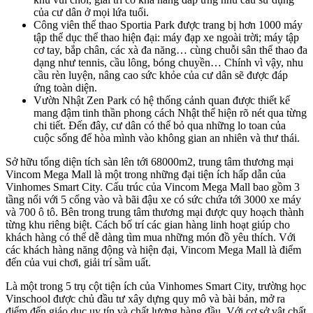
của cư dân ở mọi lứa tuổi.
Công viên thể thao Sportia Park được trang bị hơn 1000 máy
tập thể dục thể thao hiện đại: máy đạp xe ngoài trời; máy tập
cơ tay, bắp chân, các xà đa năng… cùng chuỗi sân thể thao đa
dạng như tennis, cầu lông, bóng chuyền… Chính vì vậy, nhu
cầu rèn luyện, nâng cao sức khỏe của cư dân sẽ được đáp
ứng toàn diện.
Vườn Nhật Zen Park có hệ thống cảnh quan được thiết kế
mang đậm tinh thần phong cách Nhật thể hiện rõ nét qua từng
chi tiết. Đến đây, cư dân có thể bỏ qua những lo toan của
cuộc sống để hòa mình vào không gian an nhiên và thư thái.
Sở hữu tổng diện tích sàn lên tới 68000m2, trung tâm thương mại
Vincom Mega Mall là một trong những đại tiện ích hấp dẫn của
Vinhomes Smart City. Cấu trúc của Vincom Mega Mall bao gồm 3
tầng nổi với 5 cổng vào và bãi đậu xe có sức chứa tới 3000 xe máy
và 700 ô tô. Bên trong trung tâm thương mại được quy hoạch thành
từng khu riêng biệt. Cách bố trí các gian hàng linh hoạt giúp cho
khách hàng có thể dễ dàng tìm mua những món đồ yêu thích. Với
các khách hàng năng động và hiện đại, Vincom Mega Mall là điểm
đến của vui chơi, giải trí sầm uất.
Là một trong 5 trụ cột tiện ích của Vinhomes Smart City, trường học
Vinschool được chủ đầu tư xây dựng quy mô và bài bản, mở ra
điểm đến giáo dục uy tín và chất lượng hàng đầu. Với cơ sở vật chất