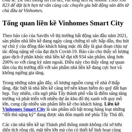
823 để đặt lịch hẹn tư vấn cùng các chuyên gia bất động sản đến từ
chủ đầu tư Vinhomes.
Tổng quan liền kề Vinhomes Smart City
Theo báo cáo của Savills về thị trường bất động sản đầu năm 2021,
sản phẩm nhà liền kề đang ngày càng chứng tỏ sức hấp dẫn, thu hút
sự chú ý của đông đảo khách hàng mặc dù đây là giai đoạn chịu sự
tác động nặng nề của đại dịch Covid-19. Báo cáo cho thấy số lượng
giao dịch ở phân khúc nhà liền kề đạt tới 934 sản phẩm, tăng hơn
200% so với cùng kỳ năm ngoái. Điều này cho thấy rằng sự quan
tâm của thị trường đối với sản phẩm nhà liền kề đang cực hot và
không ngừng gia tăng.
Trong những năm gần đây, số lượng nguồn cung về nhà ở thấp
tầng, đặc biệt là nhà liền kề càng trở nên khan hiếm do quỹ đất hạn
hẹp. Tuy nhiên, cửa ngõ phía Tây thành phố vẫn là điểm sáng tăng
trưởng và phát triển với nhiều dự án khu đô thị xanh với quy mô
lớn, cung cấp nhiều sản phẩm liền kề cho khách hàng.
Liền kề
Vinhomes Smart City
là sản phẩm nổi bật trong hàng loạt những
“đối thủ nặng ký” đang được săn đón mạnh mẽ phía Tây Thủ đô.
Các căn nhà liền kề tại Thành phố thông minh không chỉ sở hữu
diện tích rộng rãi, mặt tiền lớn mà còn có thiết kế linh hoạt cùng