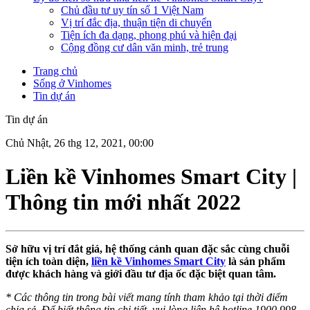
Chủ đầu tư uy tín số 1 Việt Nam
Vị trí đắc địa, thuận tiện di chuyển
Tiện ích đa dạng, phong phú và hiện đại
Cộng đồng cư dân văn minh, trẻ trung
Trang chủ
Sống ở Vinhomes
Tin dự án
Tin dự án
Chủ Nhật, 26 thg 12, 2021, 00:00
Liền kề Vinhomes Smart City |
Thông tin mới nhất 2022
Sở hữu vị trí đắt giá, hệ thống cảnh quan đặc sắc cùng chuỗi
tiện ích toàn diện,
liền kề Vinhomes Smart City
là sản phẩm
được khách hàng và giới đầu tư địa ốc đặc biệt quan tâm.
* Các thông tin trong bài viết mang tính tham khảo tại thời điểm
chia sẻ. Để biết thông tin chi tiết, vui lòng liên hệ hotline 1900 998