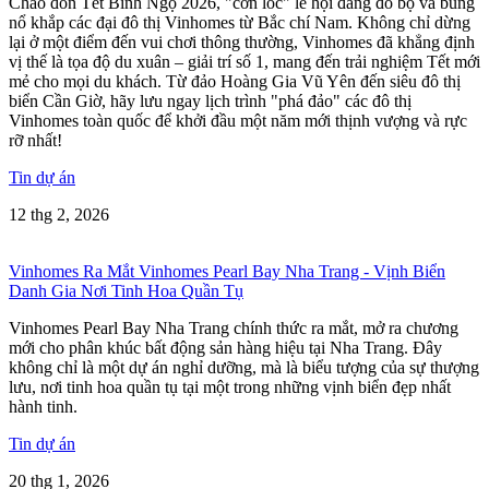
Chào đón Tết Bính Ngọ 2026, "cơn lốc" lễ hội đang đổ bộ và bùng
nổ khắp các đại đô thị Vinhomes từ Bắc chí Nam. Không chỉ dừng
lại ở một điểm đến vui chơi thông thường, Vinhomes đã khẳng định
vị thế là tọa độ du xuân – giải trí số 1, mang đến trải nghiệm Tết mới
mẻ cho mọi du khách. Từ đảo Hoàng Gia Vũ Yên đến siêu đô thị
biển Cần Giờ, hãy lưu ngay lịch trình "phá đảo" các đô thị
Vinhomes toàn quốc để khởi đầu một năm mới thịnh vượng và rực
rỡ nhất!
Tin dự án
12 thg 2, 2026
Vinhomes Ra Mắt Vinhomes Pearl Bay Nha Trang - Vịnh Biển
Danh Gia Nơi Tinh Hoa Quần Tụ
Vinhomes Pearl Bay Nha Trang chính thức ra mắt, mở ra chương
mới cho phân khúc bất động sản hàng hiệu tại Nha Trang. Đây
không chỉ là một dự án nghỉ dưỡng, mà là biểu tượng của sự thượng
lưu, nơi tinh hoa quần tụ tại một trong những vịnh biển đẹp nhất
hành tinh.
Tin dự án
20 thg 1, 2026