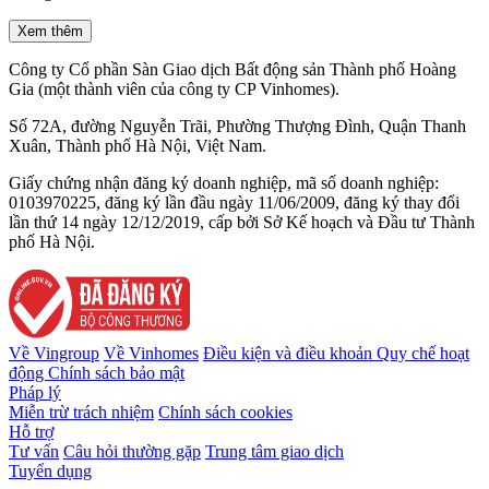
Xem thêm
Công ty Cổ phần Sàn Giao dịch Bất động sản Thành phố Hoàng
Gia (một thành viên của công ty CP Vinhomes).
Số 72A, đường Nguyễn Trãi, Phường Thượng Đình, Quận Thanh
Xuân, Thành phố Hà Nội, Việt Nam.
Giấy chứng nhận đăng ký doanh nghiệp, mã số doanh nghiệp:
0103970225, đăng ký lần đầu ngày 11/06/2009, đăng ký thay đổi
lần thứ 14 ngày 12/12/2019, cấp bởi Sở Kế hoạch và Đầu tư Thành
phố Hà Nội.
Về Vingroup
Về Vinhomes
Điều kiện và điều khoản
Quy chế hoạt
động
Chính sách bảo mật
Pháp lý
Miễn trừ trách nhiệm
Chính sách cookies
Hỗ trợ
Tư vấn
Câu hỏi thường gặp
Trung tâm giao dịch
Tuyển dụng