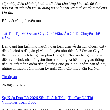
cập nhật, điều chỉnh tại mỗi thời điểm cho từng khu vực để đảm
bảo tối ưu các tiện ích sử dụng và phù hợp với thiết kế tổng thể của
Dự án.
Bài viết cùng chuyên mục
Tất Tần Tật Về Ocean City: Chơi Đâu, Ăn Gì, Di Chuyển Thế
Nào?
Bạn đang tìm kiếm một hướng dẫn toàn diện về du lịch Ocean City
để biết chơi ở đâu, ăn gì và di chuyển như thế nào? Ocean City là
thành phố du lịch hàng đầu phía Đông Hà Nội với hàng trăm địa
điểm vui chơi, nhà hàng ẩm thực nổi tiếng và hệ thống giao thông
tiện lợi, trở thành điểm đến lý tưởng cho gia đình, nhóm bạn bè hay
những ai muốn trải nghiệm kỳ nghỉ đẳng cấp ngay gần Hà Nội.
Tin dự án
26 thg 2, 2026
Sự Kiện Đón Tết 2026 Siêu Hoành Tráng Tại Các Đô Thị
Vinhomes Toàn Quốc