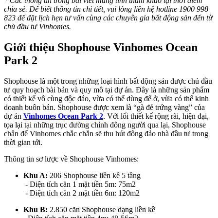
* Các thông tin trong bài viết mang tính tham khảo tại thời điểm
chia sẻ. Để biết thông tin chi tiết, vui lòng liên hệ hotline 1900 998
823 để đặt lịch hẹn tư vấn cùng các chuyên gia bất động sản đến từ
chủ đầu tư Vinhomes.
Giới thiệu Shophouse Vinhomes Ocean
Park 2
Shophouse là một trong những loại hình bất động sản được chủ đầu
tư quy hoạch bài bản và quy mô tại dự án. Đây là những sản phẩm
có thiết kế vô cùng độc đáo, vừa có thể dùng để ở, vừa có thể kinh
doanh buôn bán. Shophouse được xem là “gà đẻ trứng vàng” của
dự án
Vinhomes Ocean Park 2
. Với lối thiết kế rộng rãi, hiện đại,
tọa lại tại những trục đường chính đông người qua lại, Shophouse
chân đế Vinhomes chắc chắn sẽ thu hút đông đảo nhà đầu tư trong
thời gian tới.
Thông tin sơ lược về Shophouse Vinhomes:
Khu A:
206 Shophouse liền kề 5 tầng
- Diện tích căn 1 mặt tiền 5m: 75m2
- Diện tích căn 2 mặt tiền 6m: 120m2
Khu B:
2.850 căn Shophouse dạng liền kề