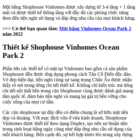
Mặt bằng Shophouse Vinhomes được xây dựng từ 3-4 tầng + 1 tầng
mái và được thiết kế thông tầng với đầy đủ các phòng chức năng
đem đến tiện nghi sử dụng và đáp ứng nhu cầu của mọi khách hàng.
>>> Có thể bạn quan tâm:
Mặt bằng Vinhomes Ocean Park 2
năm 2022
Thiết kế Shophouse Vinhomes
Ocean
Park 2
Phần lớn các thiết kế có mặt tại Vinhomes bao gồm cả sản phẩm
Shophouse đều được ứng dụng phong cách Tân Cổ Điển độc đáo.
Vẻ đẹp hiện đại, tiện nghi cùng sự sang trọng Châu Âu được nhận
thấy rõ nét trong từng chi tiết thiết kế. Không chỉ kiến trúc mà từng
chi tiết nội thất bên trong căn Shophouse cùng được đánh giá mang
tầm quốc tế, đảm bảo tiện nghi và mang lại giá trị bền vững cho
cuộc sống của mọi cư dân.
Các căn shophouse tại đây đều có điểm chung là sở hữu mặt tiền
đẹp và thoáng. Với mục đích vừa ở vừa kinh doanh, Shophouse
Vinhomes được thiết kế theo dạng Duplex, tạo nên sự thuận tiện
trong sinh hoạt hằng ngày cũng như đáp ứng nhu cầu sử dụng của
mỗi khách hàng. Bên cạnh đó, sự kết hợp khéo léo trong xây dựng