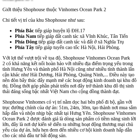
Giới thiệu Shophouse thuộc Vinhomes Ocean Park 2
Chi tiết vị trí của khu Shophouse như sau:
Phía Bắc
tiếp giáp huyện lộ ĐH.17
Phía Nam
tiếp giáp đất canh tác xã Vĩnh Khúc, Tân Tiến
Phía Đông
tiếp giáp đất canh tác và đất ở xã Nghĩa Trụ
Phía Tây
tiếp giáp tuyến cao tốc Hà Nội, Hải Phòng.
Với lợi thế vượt trội về tọa độ, Shophouse
Vinhomes Ocean Park
2
có khả năng kết nối hoàn hảo với nhiều địa điểm trọng yếu trong
tỉnh Hưng Yên và thành phố Hà Nội cũng như nhiều tỉnh thành lân
cận khác như Hải Dương, Hải Phòng, Quảng Ninh,... Điều này tạo
nên đòn bẩy thúc đẩy mạnh mẽ các hoạt động kinh doanh tại khu đô
thị. Đồng thời góp phần phát triển nơi đây trở thành khu đô thị sinh
thái đáng sống bậc nhất Việt Nam cho cộng đồng thành đạt.
Shophouse Vinhomes có vị trí nằm dọc hai bên phố đi bộ, gần với
trục đường chính của dự án: 51m, 24m, 30m, tạo thành nơi mua sắm
hấp dẫn và nhộn nhịp bậc nhất tại Hưng Yên. Shophouse
Vinhomes
Ocean Park 2
được đánh giá là dòng sản phẩm có tiềm năng sinh lời
lớn, đây là nơi dự kiến sẽ diễn ra những hoạt động thương mại chủ
yếu của dự án, hứa hẹn đem đến nhiều cơ hội kinh doanh hấp dẫn
cho các nhà đầu tư bất động sản.