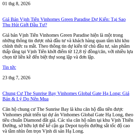
01 thg 8, 2026
Giá Bán Vịnh Tiên Vinhomes Green Paradise Dự Kiến: Tại Sao
Thu Hút Giới Đầu Tư?
Giá bán Vịnh Tiên Vinhomes Green Paradise hiện là một trong
những thông tin được nhà đầu tư và khách hàng quan tâm khi khu
chính thức ra mắt. Theo thông tin dự kiến từ chủ đầu tư, sản phẩm
thấp tầng tại Vịnh Tiên khởi điểm từ 12,8 tỷ đồng/căn, với nhiều lựa
chọn từ liền kề đến biệt thự song lập và đơn lập.
Tin tức
23 thg 7, 2026
Chung Cư The Sunrise Bay Vinhomes Global Gate Hạ Long: Giá
Bán & Lý Do Nên Mua
Căn hộ chung cư The Sunrise Bay là khu căn hộ đầu tiên được
Vinhomes phát triển tại dự án Vinhomes Global Gate Hạ Long, theo
tiêu chuẩn Diamond đắt giá. Các tòa căn hộ nằm tại khu Vịnh Thiên
Đường, sở hữu lợi thế kế cận ga Depot tuyến đường sắt tốc độ cao
và tầm nhìn ôm trọn Vịnh di sản Hạ Long.