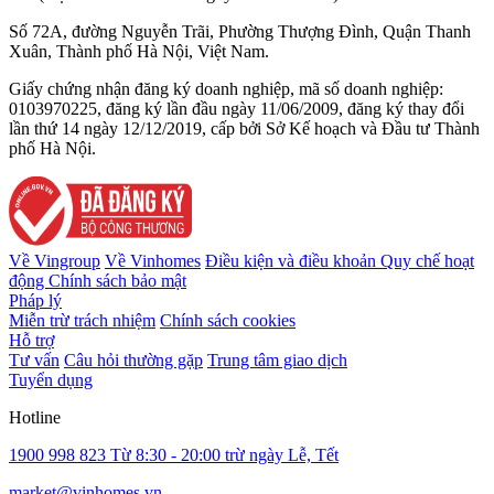
Số 72A, đường Nguyễn Trãi, Phường Thượng Đình, Quận Thanh
Xuân, Thành phố Hà Nội, Việt Nam.
Giấy chứng nhận đăng ký doanh nghiệp, mã số doanh nghiệp:
0103970225, đăng ký lần đầu ngày 11/06/2009, đăng ký thay đổi
lần thứ 14 ngày 12/12/2019, cấp bởi Sở Kế hoạch và Đầu tư Thành
phố Hà Nội.
Về Vingroup
Về Vinhomes
Điều kiện và điều khoản
Quy chế hoạt
động
Chính sách bảo mật
Pháp lý
Miễn trừ trách nhiệm
Chính sách cookies
Hỗ trợ
Tư vấn
Câu hỏi thường gặp
Trung tâm giao dịch
Tuyển dụng
Hotline
1900 998 823
Từ 8:30 - 20:00 trừ ngày Lễ, Tết
market@vinhomes.vn