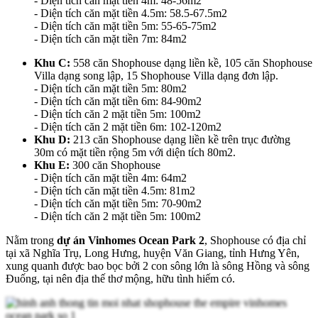
- Diện tích căn mặt tiền 4m: 48-56m2
- Diện tích căn mặt tiền 4.5m: 58.5-67.5m2
- Diện tích căn mặt tiền 5m: 55-65-75m2
- Diện tích căn mặt tiền 7m: 84m2
Khu C:
558 căn Shophouse dạng liền kề, 105 căn Shophouse
Villa dạng song lập, 15 Shophouse Villa dạng đơn lập.
- Diện tích căn mặt tiền 5m: 80m2
- Diện tích căn mặt tiền 6m: 84-90m2
- Diện tích căn 2 mặt tiền 5m: 100m2
- Diện tích căn 2 mặt tiền 6m: 102-120m2
Khu D:
213 căn Shophouse dạng liền kề trên trục đường
30m có mặt tiền rộng 5m với diện tích 80m2.
Khu E:
300 căn Shophouse
- Diện tích căn mặt tiền 4m: 64m2
- Diện tích căn mặt tiền 4.5m: 81m2
- Diện tích căn mặt tiền 5m: 70-90m2
- Diện tích căn 2 mặt tiền 5m: 100m2
Nằm trong
dự án Vinhomes Ocean Park 2
, Shophouse có địa chỉ
tại xã Nghĩa Trụ, Long Hưng, huyện Văn Giang, tỉnh Hưng Yên,
xung quanh được bao bọc bởi 2 con sông lớn là sông Hồng và sông
Đuống, tại nên địa thế thơ mộng, hữu tình hiếm có.