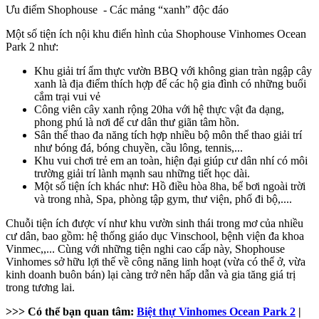
Ưu điểm Shophouse - Các mảng “xanh” độc đáo
Một số tiện ích nội khu điển hình của Shophouse
Vinhomes Ocean
Park 2
như:
Khu giải trí ẩm thực vườn BBQ với không gian tràn ngập cây
xanh là địa điểm thích hợp để các hộ gia đình có những buổi
cắm trại vui vẻ
Công viên cây xanh rộng 20ha với hệ thực vật đa dạng,
phong phú là nơi để cư dân thư giãn tâm hồn.
Sân thể thao đa năng tích hợp nhiều bộ môn thể thao giải trí
như bóng đá, bóng chuyền, cầu lông, tennis,...
Khu vui chơi trẻ em an toàn, hiện đại giúp cư dân nhí có môi
trường giải trí lành mạnh sau những tiết học dài.
Một số tiện ích khác như: Hồ điều hòa 8ha, bể bơi ngoài trời
và trong nhà, Spa, phòng tập gym, thư viện, phố đi bộ,....
Chuỗi tiện ích được ví như khu vườn sinh thái trong mơ của nhiều
cư dân, bao gồm: hệ thống giáo dục Vinschool, bệnh viện đa khoa
Vinmec,,... Cùng với những tiện nghi cao cấp này, Shophouse
Vinhomes sở hữu lợi thế về công năng linh hoạt (vừa có thể ở, vừa
kinh doanh buôn bán) lại càng trở nên hấp dẫn và gia tăng giá trị
trong tương lai.
>>> Có thể bạn quan tâm:
Biệt thự Vinhomes Ocean Park 2
|