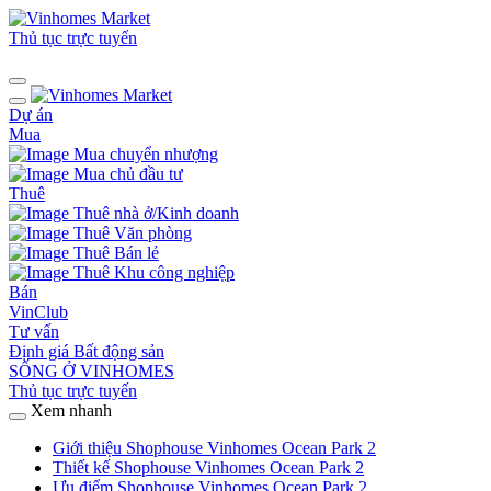
Thủ tục trực tuyến
Dự án
Mua
Mua chuyển nhượng
Mua chủ đầu tư
Thuê
Thuê nhà ở/Kinh doanh
Thuê Văn phòng
Thuê Bán lẻ
Thuê Khu công nghiệp
Bán
VinClub
Tư vấn
Định giá Bất động sản
SỐNG Ở VINHOMES
Thủ tục trực tuyến
Xem nhanh
Giới thiệu Shophouse Vinhomes Ocean Park 2
Thiết kế Shophouse Vinhomes Ocean Park 2
Ưu điểm Shophouse Vinhomes Ocean Park 2