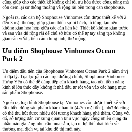
cũng giúp cho các thiết kế không chỉ tối ưu hóa được công năng mà
còn đem lại sự thông thoáng và rộng rãi bên trong căn shophouse.
Ngoài ra, các căn hộ Shophouse Vinhomes còn được thiết kế với 2
đến 3 mặt thoáng, giúp giảm thiểu sự bí bách, tù túng, tạo nên
không gian hòa hợp giữa các căn liền kề. Thiết kế không gian trước
và sau vừa đủ rộng rãi để chủ sở hữu có thể tự tay sáng tạo không
gian sân vườn, tiểu cảnh lung linh, thơ mộng.
Ưu điểm Shophouse Vinhomes
Ocean
Park 2
Ưu điểm đầu tiên của Shophouse
Vinhomes Ocean Park 2
nằm ở vị
trí địa lý. Tọa lạc gần các trục đường chính, Shophouse Vinhomes
Hưng Yên có thể dễ dàng tiếp cận khách hàng, tạo nên tiềm năng
kinh tế lớn thúc đẩy không ít nhà đầu tư rót vốn vào các hạng mục
sản phẩm Shophouse.
Ngoài ra, loại hình Shophouse tại Vinhomes còn được thiết kế với
rất nhiều dòng sản phẩm khác nhau từ (4-7m mặt tiền), nhờ đó cũng
có thể thu hút được nhiều đối tượng khách hàng ghé thăm. Cùng với
đó, số lượng dân cư xung quanh khu vực ngày càng nhiều cũng đã
phần nào gia tăng nhu cầu mua sắm, tạo ra lợi thế phát triển về
thương mại dịch vụ tại khu đô thị mới này.