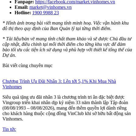
Fanpage:
https://facebook.com/market.vinhomes.vn
Email:
market@vinhomes.vn
Hotline:
1900 9988 23
* Hình ảnh trong bài viết mang tính minh hoạ. Việc vận hành khu
đô thị theo quy định của Ban Quản lý tại từng thời điểm.
* Tài liệu/bản vẽ mang tính chất tham khảo và sẽ được Chủ đầu tư
cập nhật, điều chỉnh tại mỗi thời điểm cho từng khu vực để đảm
bảo tối ưu các tiện ích sử dụng và phù hợp với thiết kế tổng thể của
Dự án.
Bài viết cùng chuyên mục
Chương Trình Ưu Đãi Nhân 3: Lên tới 5,1% Khi Mua Nhà
Vinhomes
Siêu quà tặng ưu đãi nhân 3 là chương trình tri ân đặc biệt được
Vingroup triển khai nhân dịp kỷ niệm 33 năm thành lập Tập đoàn
(08/08/1993 – 08/08/2026), mang đến thêm quyền lợi dành riêng
cho khách hàng thuộc cộng đồng VinClub khi sở hữu bất động sản
Vinhomes.
Tin tức