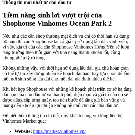
Thông tin mới nhất từ chủ đầu tư
Tiềm năng sinh lời vượt trội của
Shophouse Vinhomes Ocean Park 2
Nếu như các căn shop thương mại dịch vụ chỉ có thời hạn sử dụng
50 năm thì căn Shophouse lại có giá trị sử dụng lâu dài, vĩnh viễn,
vì vậy, giá trị của các căn Shophouse Vinhomes Hưng Yên sẽ luôn
tăng trưởng theo thời gian với khả năng thanh khoản tốt, cùng
khung pháp lý rõ ràng.
Không những vậy, với thời hạn sử dụng lâu dài, gia chủ hoàn toàn
có thể tự tin xây dựng nhiều kế hoạch dài hạn, hay lựa chọn để làm
một nơi sinh sống lâu dài cho một đại gia đình nhiều thế hệ.
Khi kết hợp Shophouse với những kế hoạch phát triển cơ sở hạ tầng
dài hạn của chủ đầu tư và thành phố, diện mạo và giá trí của nó sẽ
được nâng cấp từng ngày, tạo nên bước đà tăng giá bền vững và
mang đến khoản lợi nhuận không hề nhỏ cho các nhà đầu tư.
Để biết thêm thông tin chi tiết, quý khách hàng vui lòng liên hệ
Vinhomes Market qua:
Website:
https://market.vinhomes.vn/