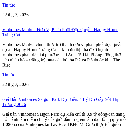
Tin tức
22 thg 7, 2026
Vinhomes Market: Đơn Vị Phân Phối Độc Quyền Happy Home
Tràng Cát
Vinhomes Market chính thức trở thành đơn vị phân phối độc quyền
dự án Happy Home Tràng Cát – khu đô thị nhà ở xã hội do
Vinhomes phát triển tại phường Hải An, TP. Hải Phòng, đồng thời
tiếp nhận hồ sơ đăng ký mua căn hộ tòa R2 và R3 thuộc khu The
Rise.
Tin tức
22 thg 7, 2026
Giá Bán Vinhomes Saigon Park Dự Kiến: 4 Lý Do Gây Sốt Thị
Trường 2026
Giá bán Vinhomes Saigon Park dự kiến chỉ từ 3,9 tỷ đồng/căn đang
trở thành tâm điểm chú ý của giới đầu tư quan tâm đại đô thị quy mô
1.080ha của Vinhomes tại Tây Bắc TP.HCM. Giữa thực tế nguồn