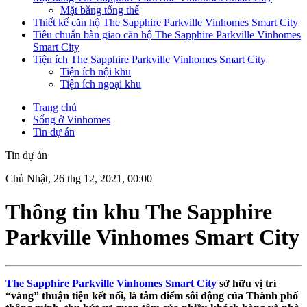
Mặt bằng tổng thể
Thiết kế căn hộ The Sapphire Parkville Vinhomes Smart City
Tiêu chuẩn bàn giao căn hộ The Sapphire Parkville Vinhomes
Smart City
Tiện ích The Sapphire Parkville Vinhomes Smart City
Tiện ích nội khu
Tiện ích ngoại khu
Trang chủ
Sống ở Vinhomes
Tin dự án
Tin dự án
Chủ Nhật, 26 thg 12, 2021, 00:00
Thông tin khu The Sapphire
Parkville Vinhomes Smart City
The Sapphire Parkville Vinhomes Smart City
sở hữu vị trí
“vàng” thuận tiện kết nối, là tâm điểm sôi động của Thành phố