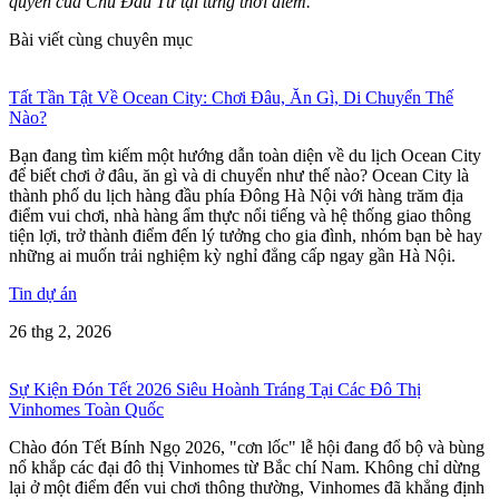
quyền của Chủ Đầu Tư tại từng thời điểm.
Bài viết cùng chuyên mục
Tất Tần Tật Về Ocean City: Chơi Đâu, Ăn Gì, Di Chuyển Thế
Nào?
Bạn đang tìm kiếm một hướng dẫn toàn diện về du lịch Ocean City
để biết chơi ở đâu, ăn gì và di chuyển như thế nào? Ocean City là
thành phố du lịch hàng đầu phía Đông Hà Nội với hàng trăm địa
điểm vui chơi, nhà hàng ẩm thực nổi tiếng và hệ thống giao thông
tiện lợi, trở thành điểm đến lý tưởng cho gia đình, nhóm bạn bè hay
những ai muốn trải nghiệm kỳ nghỉ đẳng cấp ngay gần Hà Nội.
Tin dự án
26 thg 2, 2026
Sự Kiện Đón Tết 2026 Siêu Hoành Tráng Tại Các Đô Thị
Vinhomes Toàn Quốc
Chào đón Tết Bính Ngọ 2026, "cơn lốc" lễ hội đang đổ bộ và bùng
nổ khắp các đại đô thị Vinhomes từ Bắc chí Nam. Không chỉ dừng
lại ở một điểm đến vui chơi thông thường, Vinhomes đã khẳng định