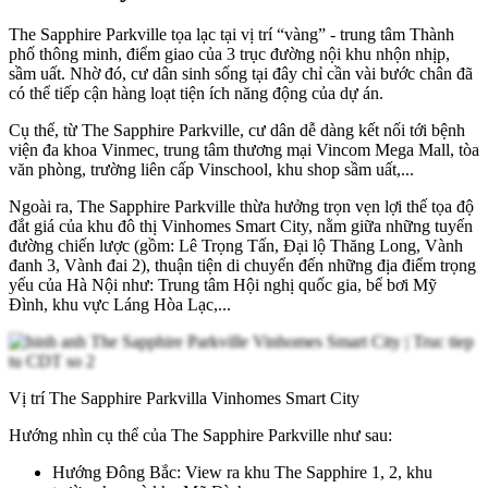
The Sapphire Parkville tọa lạc tại vị trí “vàng” - trung tâm Thành
phố thông minh, điểm giao của 3 trục đường nội khu nhộn nhịp,
sầm uất. Nhờ đó, cư dân sinh sống tại đây chỉ cần vài bước chân đã
có thể tiếp cận hàng loạt tiện ích năng động của dự án.
Cụ thể, từ The Sapphire Parkville, cư dân dễ dàng kết nối tới bệnh
viện đa khoa Vinmec, trung tâm thương mại Vincom Mega Mall, tòa
văn phòng, trường liên cấp Vinschool, khu shop sầm uất,...
Ngoài ra, The Sapphire Parkville thừa hưởng trọn vẹn lợi thế tọa độ
đắt giá của khu đô thị Vinhomes Smart City, nằm giữa những tuyến
đường chiến lược (gồm: Lê Trọng Tấn, Đại lộ Thăng Long, Vành
đanh 3, Vành đai 2), thuận tiện di chuyển đến những địa điểm trọng
yếu của Hà Nội như: Trung tâm Hội nghị quốc gia, bể bơi Mỹ
Đình, khu vực Láng Hòa Lạc,...
Vị trí The Sapphire Parkvilla Vinhomes Smart City
Hướng nhìn cụ thể của The Sapphire Parkville như sau:
Hướng Đông Bắc: View ra khu The Sapphire 1, 2, khu