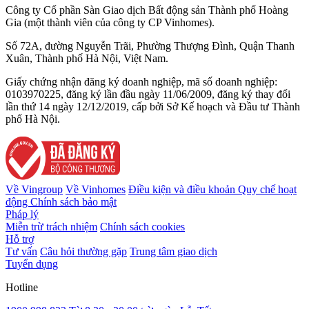
Công ty Cổ phần Sàn Giao dịch Bất động sản Thành phố Hoàng
Gia (một thành viên của công ty CP Vinhomes).
Số 72A, đường Nguyễn Trãi, Phường Thượng Đình, Quận Thanh
Xuân, Thành phố Hà Nội, Việt Nam.
Giấy chứng nhận đăng ký doanh nghiệp, mã số doanh nghiệp:
0103970225, đăng ký lần đầu ngày 11/06/2009, đăng ký thay đổi
lần thứ 14 ngày 12/12/2019, cấp bởi Sở Kế hoạch và Đầu tư Thành
phố Hà Nội.
Về Vingroup
Về Vinhomes
Điều kiện và điều khoản
Quy chế hoạt
động
Chính sách bảo mật
Pháp lý
Miễn trừ trách nhiệm
Chính sách cookies
Hỗ trợ
Tư vấn
Câu hỏi thường gặp
Trung tâm giao dịch
Tuyển dụng
Hotline