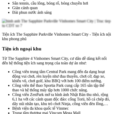
Sân tennis, cầu lông, bóng rổ, bóng chuyền hơi
Giàn cảnh quan
Đài phun nước ánh sáng
Tiện ích The Sapphire Parkville Vinhomes Smart City - Tiện ích nội
khu phong phú
Tiện ích ngoại khu
Từ The Sapphire 4 Vinhomes Smart City, cư dân dễ dàng kết nối
đến hệ thống tiện ích sang trọng của toàn dự án như:
Công viên trung tâm Central Park mang đến đa dạng hoạt
động vui chơi, rèn luyện như đua thuyền, chơi cờ, đạp xe,
khiêu vũ, chơi golf, khu BBQ với hơn 100 điểm nướng.
Công viên thể thao Sportia Park cung cấp 165 sân tập thể
thao và hệ thống máy tập hơn 1000 chức năng.
Công viên ZenPark mở ra hình ảnh Nhật Bản thu nhỏ, rộng
6,1 ha với các cảnh quan độc đáo: cổng Torii, hồ cá chép đỏ,
dãy núi nhân tạo, khu trò chơi Ninja, công viên đèn lồng,…
Bệnh viện đa khoa quốc tế Vinmec
Trung tâm thương mại Vincom Mega Mall