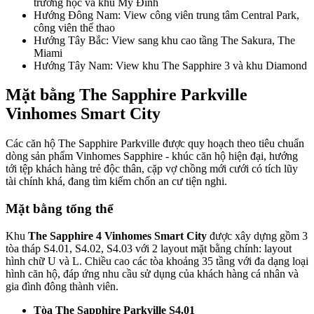
trường học và khu Mỹ Đình
Hướng Đông Nam: View công viên trung tâm Central Park,
công viên thể thao
Hướng Tây Bắc: View sang khu cao tầng The Sakura, The
Miami
Hướng Tây Nam: View khu The Sapphire 3 và khu Diamond
Mặt bằng The Sapphire Parkville
Vinhomes Smart City
Các căn hộ The Sapphire Parkville được quy hoạch theo tiêu chuẩn
dòng sản phẩm Vinhomes Sapphire - khúc căn hộ hiện đại, hướng
tới tệp khách hàng trẻ độc thân, cặp vợ chồng mới cưới có tích lũy
tài chính khá, đang tìm kiếm chốn an cư tiện nghi.
Mặt bằng tổng thể
Khu
The Sapphire 4 Vinhomes Smart City
được xây dựng gồm 3
tòa tháp S4.01, S4.02, S4.03 với 2 layout mặt bằng chính: layout
hình chữ U và L. Chiều cao các tòa khoảng 35 tầng với đa dạng loại
hình căn hộ, đáp ứng nhu cầu sử dụng của khách hàng cá nhân và
gia đình đông thành viên.
Tòa The Sapphire Parkville S4.01