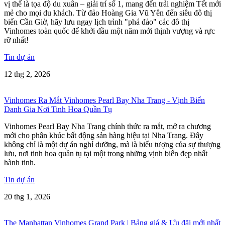
vị thế là tọa độ du xuân – giải trí số 1, mang đến trải nghiệm Tết mới
mẻ cho mọi du khách. Từ đảo Hoàng Gia Vũ Yên đến siêu đô thị
biển Cần Giờ, hãy lưu ngay lịch trình "phá đảo" các đô thị
Vinhomes toàn quốc để khởi đầu một năm mới thịnh vượng và rực
rỡ nhất!
Tin dự án
12 thg 2, 2026
Vinhomes Ra Mắt Vinhomes Pearl Bay Nha Trang - Vịnh Biển
Danh Gia Nơi Tinh Hoa Quần Tụ
Vinhomes Pearl Bay Nha Trang chính thức ra mắt, mở ra chương
mới cho phân khúc bất động sản hàng hiệu tại Nha Trang. Đây
không chỉ là một dự án nghỉ dưỡng, mà là biểu tượng của sự thượng
lưu, nơi tinh hoa quần tụ tại một trong những vịnh biển đẹp nhất
hành tinh.
Tin dự án
20 thg 1, 2026
The Manhattan Vinhomes Grand Park | Bảng giá & Ưu đãi mới nhất