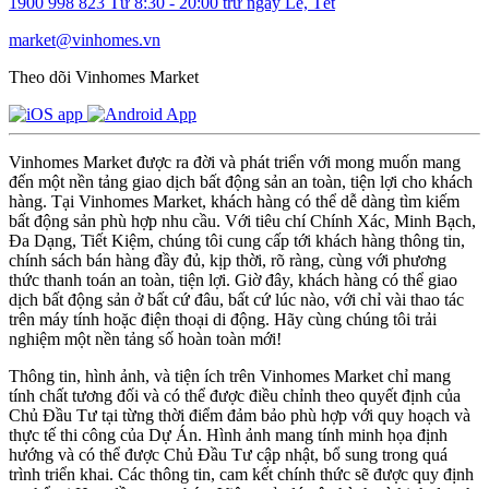
1900 998 823
Từ 8:30 - 20:00 trừ ngày Lễ, Tết
market@vinhomes.vn
Theo dõi Vinhomes Market
Vinhomes Market được ra đời và phát triển với mong muốn mang
đến một nền tảng giao dịch bất động sản an toàn, tiện lợi cho khách
hàng. Tại Vinhomes Market, khách hàng có thể dễ dàng tìm kiếm
bất động sản phù hợp nhu cầu. Với tiêu chí Chính Xác, Minh Bạch,
Đa Dạng, Tiết Kiệm, chúng tôi cung cấp tới khách hàng thông tin,
chính sách bán hàng đầy đủ, kịp thời, rõ ràng, cùng với phương
thức thanh toán an toàn, tiện lợi. Giờ đây, khách hàng có thể giao
dịch bất động sản ở bất cứ đâu, bất cứ lúc nào, với chỉ vài thao tác
trên máy tính hoặc điện thoại di động. Hãy cùng chúng tôi trải
nghiệm một nền tảng số hoàn toàn mới!
Thông tin, hình ảnh, và tiện ích trên Vinhomes Market chỉ mang
tính chất tương đối và có thể được điều chỉnh theo quyết định của
Chủ Đầu Tư tại từng thời điểm đảm bảo phù hợp với quy hoạch và
thực tế thi công của Dự Án. Hình ảnh mang tính minh họa định
hướng và có thể được Chủ Đầu Tư cập nhật, bổ sung trong quá
trình triển khai. Các thông tin, cam kết chính thức sẽ được quy định