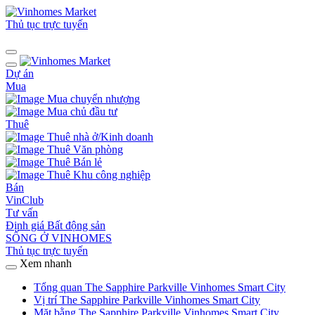
Thủ tục trực tuyến
Dự án
Mua
Mua chuyển nhượng
Mua chủ đầu tư
Thuê
Thuê nhà ở/Kinh doanh
Thuê Văn phòng
Thuê Bán lẻ
Thuê Khu công nghiệp
Bán
VinClub
Tư vấn
Định giá Bất động sản
SỐNG Ở VINHOMES
Thủ tục trực tuyến
Xem nhanh
Tổng quan The Sapphire Parkville Vinhomes Smart City
Vị trí The Sapphire Parkville Vinhomes Smart City
Mặt bằng The Sapphire Parkville Vinhomes Smart City