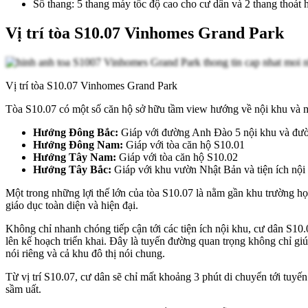
Số thang: 5 thang máy tốc độ cao cho cư dân và 2 thang thoát 
Vị trí tòa S10.07 Vinhomes Grand Park
Vị trí tòa S10.07 Vinhomes Grand Park
Tòa S10.07 có một số căn hộ sở hữu tầm view hướng về nội khu và mộ
Hướng Đông Bắc:
Giáp với đường Anh Đào 5 nội khu và đư
Hướng Đông Nam:
Giáp với tòa căn hộ S10.01
Hướng Tây Nam:
Giáp với tòa căn hộ S10.02
Hướng Tây Bắc:
Giáp với khu vườn Nhật Bản và tiện ích nội
Một trong những lợi thế lớn của tòa S10.07 là nằm gần khu trường h
giáo dục toàn diện và hiện đại.
Không chỉ nhanh chóng tiếp cận tới các tiện ích nội khu, cư dân S10.
lên kế hoạch triển khai. Đây là tuyến đường quan trọng không chỉ gi
nói riêng và cả khu đô thị nói chung.
Từ vị trí S10.07, cư dân sẽ chỉ mất khoảng 3 phút di chuyển tới tuyế
sầm uất.