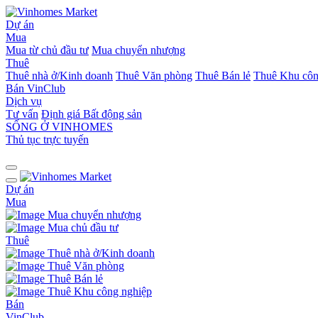
Dự án
Mua
Mua từ chủ đầu tư
Mua chuyển nhượng
Thuê
Thuê nhà ở/Kinh doanh
Thuê Văn phòng
Thuê Bán lẻ
Thuê Khu côn
Bán
VinClub
Dịch vụ
Tư vấn
Định giá Bất động sản
SỐNG Ở VINHOMES
Thủ tục trực tuyến
Dự án
Mua
Mua chuyển nhượng
Mua chủ đầu tư
Thuê
Thuê nhà ở/Kinh doanh
Thuê Văn phòng
Thuê Bán lẻ
Thuê Khu công nghiệp
Bán
VinClub