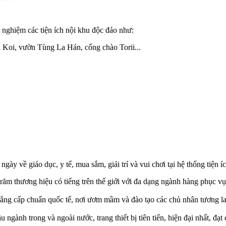
i nghiệm các tiện ích nội khu độc đáo như:
 Koi, vườn Tùng La Hán, cổng chào Torii...
ày về giáo dục, y tế, mua sắm, giải trí và vui chơi tại hệ thống tiệ
trăm thương hiệu có tiếng trên thế giới với đa dạng ngành hàng phục v
ẳng cấp chuẩn quốc tế, nơi ươm mầm và đào tạo các chủ nhân tương la
u ngành trong và ngoài nước, trang thiết bị tiên tiến, hiện đại nhất, đ