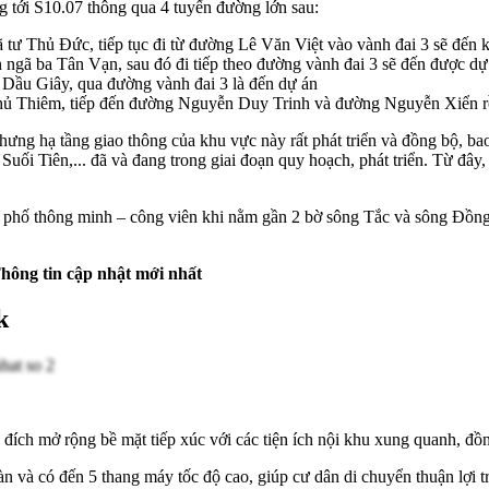
 tới S10.07 thông qua 4 tuyến đường lớn sau:
 tư Thủ Đức, tiếp tục đi từ đường Lê Văn Việt vào vành đai 3 sẽ đến k
ngã ba Tân Vạn, sau đó đi tiếp theo đường vành đai 3 sẽ đến được dự
- Dầu Giây, qua đường vành đai 3 là đến dự án
Thủ Thiêm, tiếp đến đường Nguyễn Duy Trinh và đường Nguyễn Xiển r
ng hạ tầng giao thông của khu vực này rất phát triển và đồng bộ, b
Suối Tiên,... đã và đang trong giai đoạn quy hoạch, phát triển. Từ đâ
h phố thông minh – công viên khi nằm gần 2 bờ sông Tắc và sông Đồng
.
hông tin cập nhật mới nhất
k
đích mở rộng bề mặt tiếp xúc với các tiện ích nội khu xung quanh, đ
àn và có đến 5 thang máy tốc độ cao, giúp cư dân di chuyển thuận lợi t