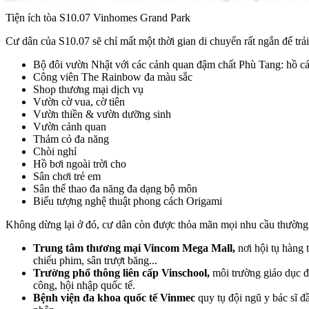
Tiện ích tòa S10.07 Vinhomes Grand Park
Cư dân của S10.07 sẽ chỉ mất một thời gian di chuyển rất ngắn để trả
Bộ đôi vườn Nhật với các cảnh quan đậm chất Phù Tang: hồ cá
Công viên The Rainbow đa màu sắc
Shop thương mại dịch vụ
Vườn cờ vua, cờ tiên
Vườn thiền & vườn dưỡng sinh
Vườn cảnh quan
Thảm cỏ đa năng
Chòi nghỉ
Hồ bơi ngoài trời cho
Sân chơi trẻ em
Sân thể thao đa năng đa dạng bộ môn
Biểu tượng nghệ thuật phong cách Origami
Không dừng lại ở đó, cư dân còn được thỏa mãn mọi nhu cầu thường ng
Trung tâm thương mại Vincom Mega Mall,
nơi hội tụ hàng 
chiếu phim, sân trượt băng...
Trường phổ thông liên cấp Vinschool,
môi trường giáo dục đ
công, hội nhập quốc tế.
Bệnh viện đa khoa quốc tế Vinmec
quy tụ đội ngũ y bác sĩ đầ