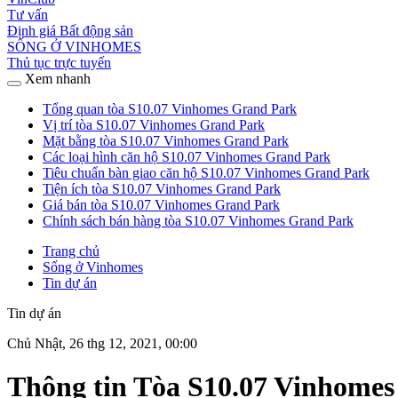
Tư vấn
Định giá Bất động sản
SỐNG Ở VINHOMES
Thủ tục trực tuyến
Xem nhanh
Tổng quan tòa S10.07 Vinhomes Grand Park
Vị trí tòa S10.07 Vinhomes Grand Park
Mặt bằng tòa S10.07 Vinhomes Grand Park
Các loại hình căn hộ S10.07 Vinhomes Grand Park
Tiêu chuẩn bàn giao căn hộ S10.07 Vinhomes Grand Park
Tiện ích tòa S10.07 Vinhomes Grand Park
Giá bán tòa S10.07 Vinhomes Grand Park
Chính sách bán hàng tòa S10.07 Vinhomes Grand Park
Trang chủ
Sống ở Vinhomes
Tin dự án
Tin dự án
Chủ Nhật, 26 thg 12, 2021, 00:00
Thông tin Tòa S10.07 Vinhomes