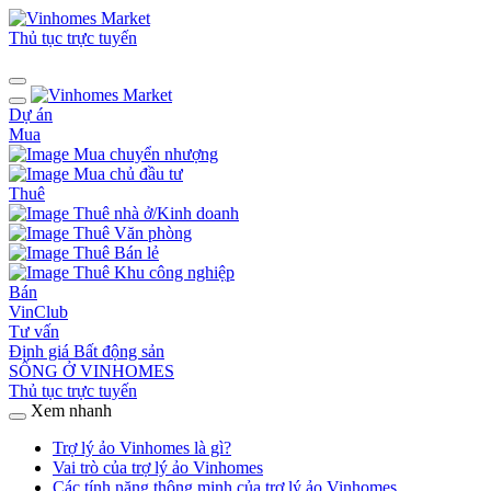
Thủ tục trực tuyến
Dự án
Mua
Mua chuyển nhượng
Mua chủ đầu tư
Thuê
Thuê nhà ở/Kinh doanh
Thuê Văn phòng
Thuê Bán lẻ
Thuê Khu công nghiệp
Bán
VinClub
Tư vấn
Định giá Bất động sản
SỐNG Ở VINHOMES
Thủ tục trực tuyến
Xem nhanh
Trợ lý ảo Vinhomes là gì?
Vai trò của trợ lý ảo Vinhomes
Các tính năng thông minh của trợ lý ảo Vinhomes