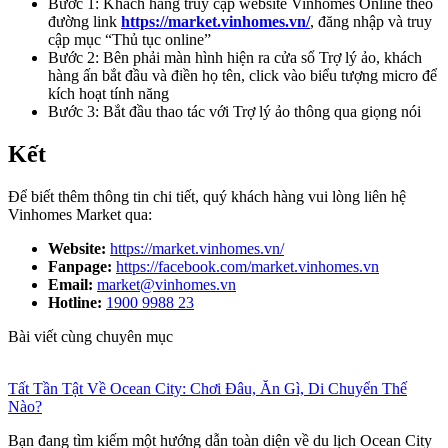
Bước 1: Khách hàng truy cập website Vinhomes Online theo
đường link
https://market.vinhomes.vn/
, đăng nhập và truy
cập mục “Thủ tục online”
Bước 2: Bên phải màn hình hiện ra cửa sổ Trợ lý ảo, khách
hàng ấn bắt đầu và điền họ tên, click vào biểu tượng micro để
kích hoạt tính năng
Bước 3: Bắt đầu thao tác với Trợ lý ảo thông qua giọng nói
Kết
Để biết thêm thông tin chi tiết, quý khách hàng vui lòng liên hệ
Vinhomes Market qua:
Website:
https://market.vinhomes.vn/
Fanpage:
https://facebook.com/market.vinhomes.vn
Email:
market@vinhomes.vn
Hotline:
1900 9988 23
Bài viết cùng chuyên mục
Tất Tần Tật Về Ocean City: Chơi Đâu, Ăn Gì, Di Chuyển Thế
Nào?
Bạn đang tìm kiếm một hướng dẫn toàn diện về du lịch Ocean City