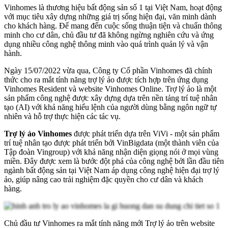
Vinhomes là thương hiệu bất động sản số 1 tại Việt Nam, hoạt động
với mục tiêu xây dựng những giá trị sống hiện đại, văn minh dành
cho khách hàng. Để mang đến cuộc sống thuận tiện và chuẩn thông
minh cho cư dân, chủ đầu tư đã không ngừng nghiên cứu và ứng
dụng nhiều công nghệ thông minh vào quá trình quản lý và vận
hành.
Ngày 15/07/2022 vừa qua, Công ty Cổ phần Vinhomes đã chính
thức cho ra mắt tính năng trợ lý ảo được tích hợp trên ứng dụng
Vinhomes Resident và website Vinhomes Online. Trợ lý ảo là một
sản phẩm công nghệ được xây dựng dựa trên nền tảng trí tuệ nhân
tạo (AI) với khả năng hiểu lệnh của người dùng bằng ngôn ngữ tự
nhiên và hỗ trợ thực hiện các tác vụ.
Trợ lý ảo Vinhomes
được phát triển dựa trên ViVi - một sản phẩm
trí tuệ nhân tạo được phát triển bởi VinBigdata (một thành viên của
Tập đoàn Vingroup) với khả năng nhận diện giọng nói ở mọi vùng
miền. Đây được xem là bước đột phá của công nghệ bởi lần đầu tiên
ngành bất động sản tại Việt Nam áp dụng công nghệ hiện đại trợ lý
ảo, giúp nâng cao trải nghiệm đặc quyền cho cư dân và khách
hàng.
Chủ đầu tư Vinhomes ra mắt tính năng mới Trợ lý ảo trên website