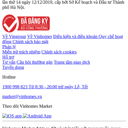
lần thứ 14 ngày 12/12/2019, cấp bởi Sở Kế hoạch và Đầu tư Thành
phố Hà Nội.
Về Vingroup
Về Vinhomes
Điều kiện và điều khoản
Quy chế hoạt
động
Chính sách bảo mật
Pháp lý
Miễn trừ trách nhiệm
Chính sách cookies
Hỗ trợ
Tư vấn
Câu hỏi thường gặp
Trung tâm giao dịch
Tuyển dụng
Hotline
1900 998 823
Từ 8:30 - 20:00 trừ ngày Lễ, Tết
market@vinhomes.vn
Theo dõi Vinhomes Market