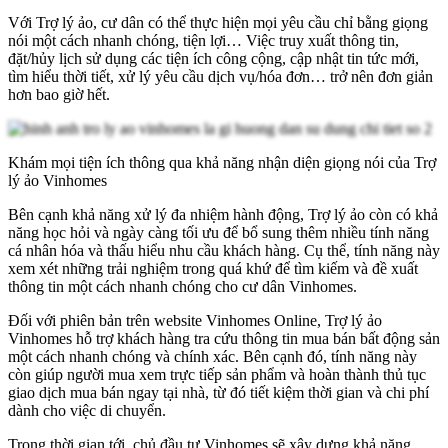
Với Trợ lý ảo, cư dân có thể thực hiện mọi yêu cầu chỉ bằng giọng
nói một cách nhanh chóng, tiện lợi… Việc truy xuất thông tin,
đặt/hủy lịch sử dụng các tiện ích công cộng, cập nhật tin tức mới,
tìm hiểu thời tiết, xử lý yêu cầu dịch vụ/hóa đơn… trở nên đơn giản
hơn bao giờ hết.
Khám mọi tiện ích thông qua khả năng nhận diện giọng nói của Trợ
lý ảo Vinhomes
Bên cạnh khả năng xử lý đa nhiệm hành động, Trợ lý ảo còn có khả
năng học hỏi và ngày càng tối ưu để bổ sung thêm nhiều tính năng
cá nhân hóa và thấu hiểu nhu cầu khách hàng. Cụ thể, tính năng này
xem xét những trải nghiệm trong quá khứ để tìm kiếm và đề xuất
thông tin một cách nhanh chóng cho cư dân Vinhomes.
Đối với phiên bản trên website Vinhomes Online, Trợ lý ảo
Vinhomes hỗ trợ khách hàng tra cứu thông tin mua bán bất động sản
một cách nhanh chóng và chính xác. Bên cạnh đó, tính năng này
còn giúp người mua xem trực tiếp sản phẩm và hoàn thành thủ tục
giao dịch mua bán ngay tại nhà, từ đó tiết kiệm thời gian và chi phí
dành cho việc di chuyển.
Trong thời gian tới, chủ đầu tư Vinhomes sẽ xây dựng khả năng