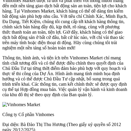
Vinhomes Market được ra đời và phát triển với mong muốn mang
đến một nền tảng giao dịch bất động sản an toàn, tiện lợi cho khách
hàng. Tại Vinhomes Market, khách hàng có thể dễ dàng tìm kiếm
bất động sản phù hợp nhu cầu. Với tiêu chí Chính Xác, Minh Bạch,
Đa Dạng, Tiết Kiệm, chúng tôi cung cấp tới khách hàng thông tin,
chính sách bán hàng đầy đủ, kịp thời, rõ ràng, cùng với phương
thức thanh toán an toàn, tiện lợi. Giờ đây, khách hàng có thể giao
dịch bất động sản ở bất cứ đâu, bất cứ lúc nào, với chỉ vài thao tác
trên máy tính hoặc điện thoại di động. Hãy cùng chúng tôi trải
nghiệm một nền tảng số hoàn toàn mới!
Thông tin, hình ảnh, và tiện ích trên Vinhomes Market chỉ mang
tính chất tương đối và có thể được điều chỉnh theo quyết định của
Chủ Đầu Tư tại từng thời điểm đảm bảo phù hợp với quy hoạch và
thực tế thi công của Dự Án. Hình ảnh mang tính minh họa định
hướng và có thể được Chủ Đầu Tư cập nhật, bổ sung trong quá
trình triển khai. Các thông tin, cam kết chính thức sẽ được quy định
cụ thể tại Hợp đồng mua bán. Việc quản lý vận hành và kinh doanh
của khu đô thị sẽ theo quy định của Ban quản lý.
Công ty Cổ phần Vinhomes
Đại diện: Bà Đào Thị Thu Hương (Theo giấy uỷ quyền số 2012
ngày 20/12/2025)