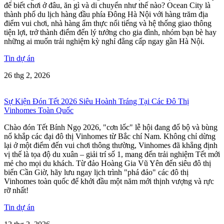
để biết chơi ở đâu, ăn gì và di chuyển như thế nào? Ocean City là
thành phố du lịch hàng đầu phía Đông Hà Nội với hàng trăm địa
điểm vui chơi, nhà hàng ẩm thực nổi tiếng và hệ thống giao thông
tiện lợi, trở thành điểm đến lý tưởng cho gia đình, nhóm bạn bè hay
những ai muốn trải nghiệm kỳ nghỉ đẳng cấp ngay gần Hà Nội.
Tin dự án
26 thg 2, 2026
Sự Kiện Đón Tết 2026 Siêu Hoành Tráng Tại Các Đô Thị
Vinhomes Toàn Quốc
Chào đón Tết Bính Ngọ 2026, "cơn lốc" lễ hội đang đổ bộ và bùng
nổ khắp các đại đô thị Vinhomes từ Bắc chí Nam. Không chỉ dừng
lại ở một điểm đến vui chơi thông thường, Vinhomes đã khẳng định
vị thế là tọa độ du xuân – giải trí số 1, mang đến trải nghiệm Tết mới
mẻ cho mọi du khách. Từ đảo Hoàng Gia Vũ Yên đến siêu đô thị
biển Cần Giờ, hãy lưu ngay lịch trình "phá đảo" các đô thị
Vinhomes toàn quốc để khởi đầu một năm mới thịnh vượng và rực
rỡ nhất!
Tin dự án