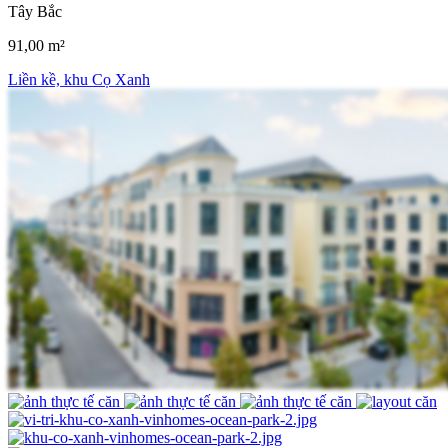
Tây Bắc
91,00 m²
Liền kề, khu Cọ Xanh