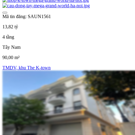
Mã tin đăng: SAUN1561
13,82 tỷ
4 tầng
Tây Nam
90,00 m²
TMDV, khu The K-town