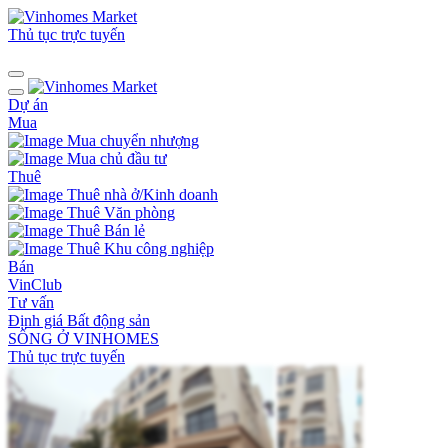
Thủ tục trực tuyến
Dự án
Mua
Mua chuyển nhượng
Mua chủ đầu tư
Thuê
Thuê nhà ở/Kinh doanh
Thuê Văn phòng
Thuê Bán lẻ
Thuê Khu công nghiệp
Bán
VinClub
Tư vấn
Định giá Bất động sản
SỐNG Ở VINHOMES
Thủ tục trực tuyến