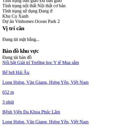
Tình trạng bàn giao
Đã bàn giao
Tình trạng nội thất
Nội thất cơ bản
Tình trạng sử dụng
Đang ở
Khu
Cọ Xanh
Dự án
Vinhomes Ocean Park 2
Vị trí căn
Đang tải mặt bằng...
Bản đồ khu vực
Đang tải bản đồ
Nổi bật
Giải trí
Trường học
Y tế
Mua sắm
Bể bơi Hải Âu
Long Hưng, Văn Giang, Hưng Yên, Việt Nam
652 m
3 phút
Bệnh Viện Đa Khoa Phúc Lâm
Long Hưng, Văn Giang, Hưng Yên, Việt Nam