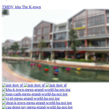
TMDV, khu The K-town