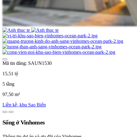
Mã tin đăng: SAUN1530
15,51 tỷ
5 tầng
97,50 m²
Liền kề, khu Sao Biển
Sống ở Vinhomes
Thông tin dự án và ưu đãi của Vinhomes