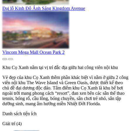
Đại lộ Kinh Đô Ánh Sáng Kingdom Avenue
Vincom Mega Mall Ocean Park 2
Khu Cọ Xanh nằm tại vị trí đắc địa giữa hai công viên nội khu
Vẻ đẹp của khu Cọ Xanh thêm phần khác biệt vì nằm ở giữa 2 công
viên nội khu The Wave Island và Green Oasis, được thiết kế theo
chủ đề đại dương độc đáo. Tâm điểm khu Cọ Xanh là khu bể bơi
ngoài trời mang phong cách “resort”, đan xen bên các sân thể thao
tennis, bóng rổ, cầu lông, bóng chuyền, sân chơi trẻ nhỏ, sân tập
dưỡng sinh, mang âm hưởng miền Nhiệt Đới Florida.
Danh sách tiện ích
Giải trí (4)