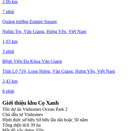
2,06 km
7 phút
Quảng trường Empire Square
Nghĩa Trụ, Văn Giang, Hưng Yên, Việt Nam
1,03 km
3 phút
Bệnh Viện Đa Khoa Văn Giang
Tỉnh Lộ 719, Long Hưng, Văn Giang, Hưng Yên, Việt Nam
2,43 km
8 phút
Giới thiệu khu Cọ Xanh
Tên dự án
Vinhomes Ocean Park 2
Chủ đầu tư
Vinhomes
Hình thức sở hữu
Sở hữu lâu dài hoặc 50 năm
Tổng diện tích
39 ha
Mật độ xây dựng
35%