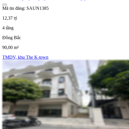
Mã tin đăng: SAUN1385
12,37 tỷ
4 tầng
Đông Bắc
90,00 m²
TMDV, khu The K-town