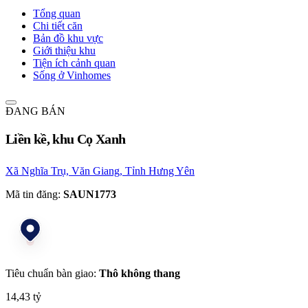
Tổng quan
Chi tiết căn
Bản đồ khu vực
Giới thiệu khu
Tiện ích cảnh quan
Sống ở Vinhomes
ĐANG BÁN
Liền kề, khu Cọ Xanh
Xã Nghĩa Trụ, Văn Giang, Tỉnh Hưng Yên
Mã tin đăng:
SAUN1773
Tiêu chuẩn bàn giao:
Thô không thang
14,43 tỷ