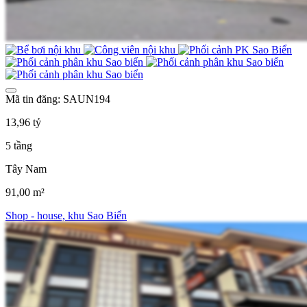
Mã tin đăng: SAUN194
13,96 tỷ
5 tầng
Tây Nam
91,00 m²
Shop - house, khu Sao Biển