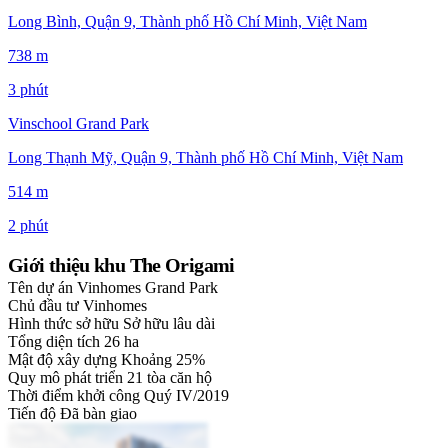
Long Bình, Quận 9, Thành phố Hồ Chí Minh, Việt Nam
738 m
3 phút
Vinschool Grand Park
Long Thạnh Mỹ, Quận 9, Thành phố Hồ Chí Minh, Việt Nam
514 m
2 phút
Giới thiệu khu The Origami
Tên dự án
Vinhomes Grand Park
Chủ đầu tư
Vinhomes
Hình thức sở hữu
Sở hữu lâu dài
Tổng diện tích
26 ha
Mật độ xây dựng
Khoảng 25%
Quy mô phát triển
21 tòa căn hộ
Thời điểm khởi công
Quý IV/2019
Tiến độ
Đã bàn giao