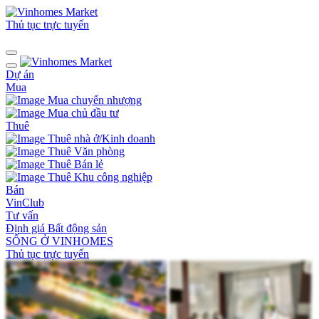
Thủ tục trực tuyến
Dự án
Mua
Mua chuyển nhượng
Mua chủ đầu tư
Thuê
Thuê nhà ở/Kinh doanh
Thuê Văn phòng
Thuê Bán lẻ
Thuê Khu công nghiệp
Bán
VinClub
Tư vấn
Định giá Bất động sản
SỐNG Ở VINHOMES
Thủ tục trực tuyến