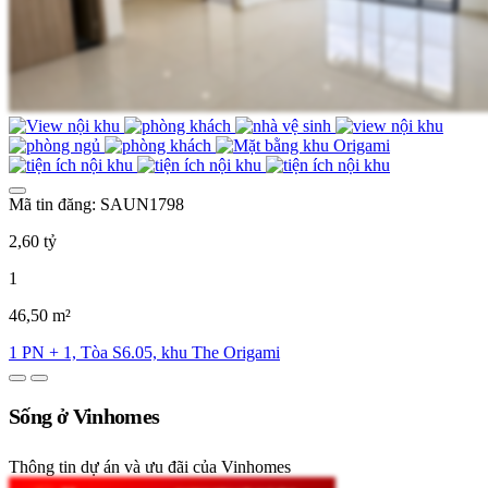
Mã tin đăng: SAUN1798
2,60 tỷ
1
46,50 m²
1 PN + 1, Tòa S6.05, khu The Origami
Sống ở Vinhomes
Thông tin dự án và ưu đãi của Vinhomes