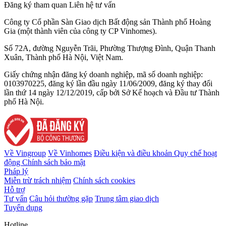
Đăng ký tham quan
Liên hệ tư vấn
Công ty Cổ phần Sàn Giao dịch Bất động sản Thành phố Hoàng
Gia (một thành viên của công ty CP Vinhomes).
Số 72A, đường Nguyễn Trãi, Phường Thượng Đình, Quận Thanh
Xuân, Thành phố Hà Nội, Việt Nam.
Giấy chứng nhận đăng ký doanh nghiệp, mã số doanh nghiệp:
0103970225, đăng ký lần đầu ngày 11/06/2009, đăng ký thay đổi
lần thứ 14 ngày 12/12/2019, cấp bởi Sở Kế hoạch và Đầu tư Thành
phố Hà Nội.
Về Vingroup
Về Vinhomes
Điều kiện và điều khoản
Quy chế hoạt
động
Chính sách bảo mật
Pháp lý
Miễn trừ trách nhiệm
Chính sách cookies
Hỗ trợ
Tư vấn
Câu hỏi thường gặp
Trung tâm giao dịch
Tuyển dụng
Hotline