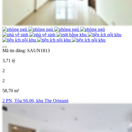
Mã tin đăng: SAUN1813
3,71 tỷ
2
2
58,70 m²
2 PN, Tòa S6.06, khu The Origami