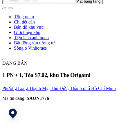
Mặt bằng tầng
Tổng quan
Chi tiết căn
Bản đồ khu vực
Giới thiệu khu
Tiện ích cảnh quan
Bất động sản tương tự
Sống ở Vinhomes
ĐANG BÁN
1 PN + 1, Tòa S7.02, khu The Origami
Phường Long Thạnh Mỹ, Thủ Đức, Thành phố Hồ Chí Minh
Mã tin đăng:
SAUN1776