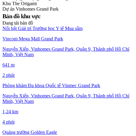
Khu
The Origami
Dự án
Vinhomes Grand Park
Bản đồ khu vực
Đang tải bản đồ
Nổi bật
Giải trí
Trường học
Y tế
Mua sắm
Vincom Mega Mall Grand Park
Nguyễn Xiển, Vinhomes Grand Park, Quận 9, Thành phố Hồ Chí
Minh, Việt Nam
641 m
2 phút
Phòng khám Đa khoa Quốc tế Vinmec Grand Park
Nguyễn Xiển, Vinhomes Grand Park, Quận 9, Thành phố Hồ Chí
Minh, Việt Nam
1,24 km
4 phút
Quảng trường Golden Eagle