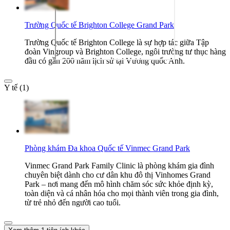
Trường Quốc tế Brighton College Grand Park
Trường Quốc tế Brighton College là sự hợp tác giữa Tập
đoàn Vingroup và Brighton College, ngôi trường tư thục hàng
đầu có gần 200 năm lịch sử tại Vương quốc Anh.
Y tế (1)
Phòng khám Đa khoa Quốc tế Vinmec Grand Park
Vinmec Grand Park Family Clinic là phòng khám gia đình
chuyên biệt dành cho cư dân khu đô thị Vinhomes Grand
Park – nơi mang đến mô hình chăm sóc sức khỏe định kỳ,
toàn diện và cá nhân hóa cho mọi thành viên trong gia đình,
từ trẻ nhỏ đến người cao tuổi.