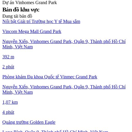
Dự án
Vinhomes Grand Park
Bản đồ khu vực
Đang tải bản đồ
Nổi bật
Giải trí
Trường học
Y tế
Mua sắm
Vincom Mega Mall Grand Park
Nguyễn Xiển, Vinhomes Grand Park, Quận 9, Thành phố Hồ Chí
Minh, Việt Nam
392 m
2 phút
Phòng khám Đa khoa Quốc tế Vinmec Grand Park
Nguyễn Xiển, Vinhomes Grand Park, Quận 9, Thành phố Hồ Chí
Minh, Việt Nam
1,07 km
4 phút
Quảng trường Golden Eagle