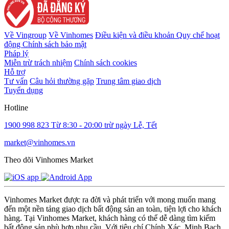
Về Vingroup
Về Vinhomes
Điều kiện và điều khoản
Quy chế hoạt
động
Chính sách bảo mật
Pháp lý
Miễn trừ trách nhiệm
Chính sách cookies
Hỗ trợ
Tư vấn
Câu hỏi thường gặp
Trung tâm giao dịch
Tuyển dụng
Hotline
1900 998 823
Từ 8:30 - 20:00 trừ ngày Lễ, Tết
market@vinhomes.vn
Theo dõi Vinhomes Market
Vinhomes Market được ra đời và phát triển với mong muốn mang
đến một nền tảng giao dịch bất động sản an toàn, tiện lợi cho khách
hàng. Tại Vinhomes Market, khách hàng có thể dễ dàng tìm kiếm
bất động sản phù hợp nhu cầu. Với tiêu chí Chính Xác, Minh Bạch,