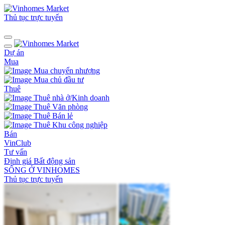
Thủ tục trực tuyến
Dự án
Mua
Mua chuyển nhượng
Mua chủ đầu tư
Thuê
Thuê nhà ở/Kinh doanh
Thuê Văn phòng
Thuê Bán lẻ
Thuê Khu công nghiệp
Bán
VinClub
Tư vấn
Định giá Bất động sản
SỐNG Ở VINHOMES
Thủ tục trực tuyến