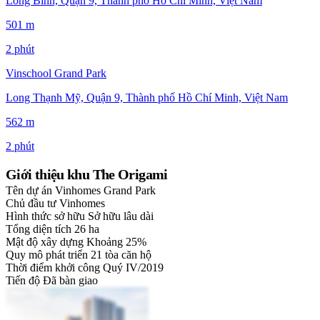
Long Bình, Quận 9, Thành phố Hồ Chí Minh, Việt Nam
501 m
2 phút
Vinschool Grand Park
Long Thạnh Mỹ, Quận 9, Thành phố Hồ Chí Minh, Việt Nam
562 m
2 phút
Giới thiệu khu The Origami
Tên dự án
Vinhomes Grand Park
Chủ đầu tư
Vinhomes
Hình thức sở hữu
Sở hữu lâu dài
Tổng diện tích
26 ha
Mật độ xây dựng
Khoảng 25%
Quy mô phát triển
21 tòa căn hộ
Thời điểm khởi công
Quý IV/2019
Tiến độ
Đã bàn giao