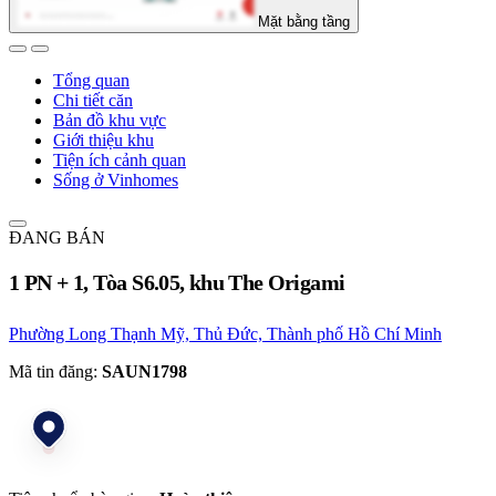
Mặt bằng tầng
Tổng quan
Chi tiết căn
Bản đồ khu vực
Giới thiệu khu
Tiện ích cảnh quan
Sống ở Vinhomes
ĐANG BÁN
1 PN + 1, Tòa S6.05, khu The Origami
Phường Long Thạnh Mỹ, Thủ Đức, Thành phố Hồ Chí Minh
Mã tin đăng:
SAUN1798