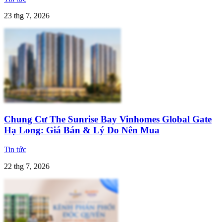
23 thg 7, 2026
Chung Cư The Sunrise Bay Vinhomes Global Gate
Hạ Long: Giá Bán & Lý Do Nên Mua
Tin tức
22 thg 7, 2026