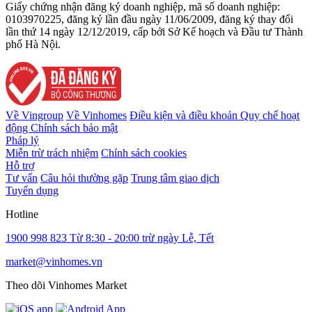
Giấy chứng nhận đăng ký doanh nghiệp, mã số doanh nghiệp:
0103970225, đăng ký lần đầu ngày 11/06/2009, đăng ký thay đổi
lần thứ 14 ngày 12/12/2019, cấp bởi Sở Kế hoạch và Đầu tư Thành
phố Hà Nội.
Về Vingroup
Về Vinhomes
Điều kiện và điều khoản
Quy chế hoạt
động
Chính sách bảo mật
Pháp lý
Miễn trừ trách nhiệm
Chính sách cookies
Hỗ trợ
Tư vấn
Câu hỏi thường gặp
Trung tâm giao dịch
Tuyển dụng
Hotline
1900 998 823
Từ 8:30 - 20:00 trừ ngày Lễ, Tết
market@vinhomes.vn
Theo dõi Vinhomes Market