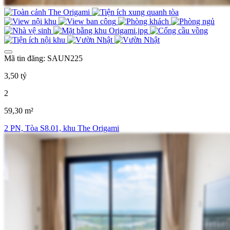
Mã tin đăng: SAUN225
3,50 tỷ
2
59,30 m²
2 PN, Tòa S8.01, khu The Origami