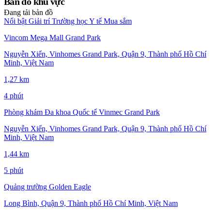
Bản đồ khu vực
Đang tải bản đồ
Nổi bật
Giải trí
Trường học
Y tế
Mua sắm
Vincom Mega Mall Grand Park
Nguyễn Xiển, Vinhomes Grand Park, Quận 9, Thành phố Hồ Chí
Minh, Việt Nam
1,27 km
4 phút
Phòng khám Đa khoa Quốc tế Vinmec Grand Park
Nguyễn Xiển, Vinhomes Grand Park, Quận 9, Thành phố Hồ Chí
Minh, Việt Nam
1,44 km
5 phút
Quảng trường Golden Eagle
Long Bình, Quận 9, Thành phố Hồ Chí Minh, Việt Nam