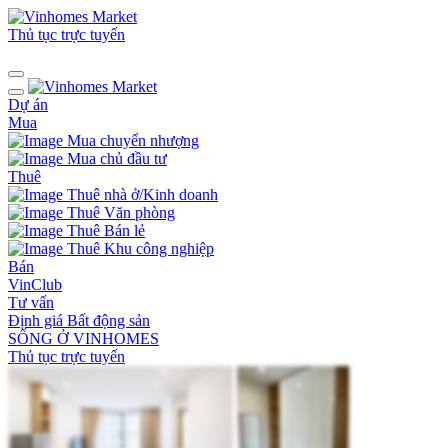
Thủ tục trực tuyến
Dự án
Mua
Mua chuyển nhượng
Mua chủ đầu tư
Thuê
Thuê nhà ở/Kinh doanh
Thuê Văn phòng
Thuê Bán lẻ
Thuê Khu công nghiệp
Bán
VinClub
Tư vấn
Định giá Bất động sản
SỐNG Ở VINHOMES
Thủ tục trực tuyến