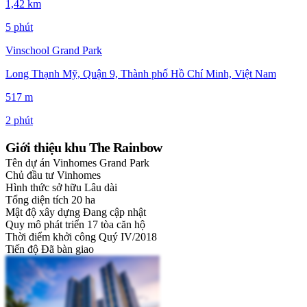
1,42 km
5 phút
Vinschool Grand Park
Long Thạnh Mỹ, Quận 9, Thành phố Hồ Chí Minh, Việt Nam
517 m
2 phút
Giới thiệu khu The Rainbow
Tên dự án
Vinhomes Grand Park
Chủ đầu tư
Vinhomes
Hình thức sở hữu
Lâu dài
Tổng diện tích
20 ha
Mật độ xây dựng
Đang cập nhật
Quy mô phát triển
17 tòa căn hộ
Thời điểm khởi công
Quý IV/2018
Tiến độ
Đã bàn giao