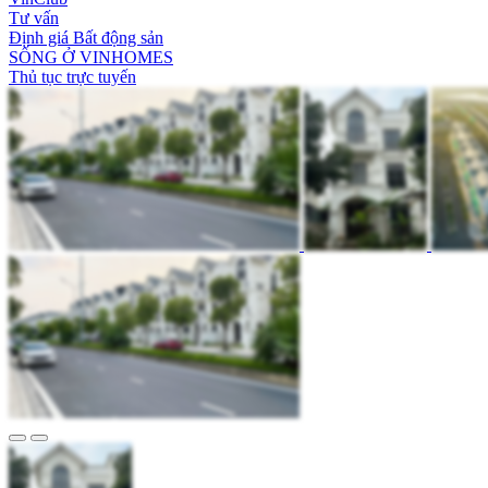
Tư vấn
Định giá Bất động sản
SỐNG Ở VINHOMES
Thủ tục trực tuyến