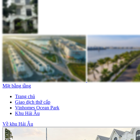
Mặt bằng tầng
Trang chủ
Giao dịch thứ cấp
Vinhomes Ocean Park
Khu Hải Âu
Về khu Hải Âu