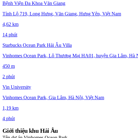
Bệnh Viện Đa Khoa Văn Giang
Tỉnh Lộ 719, Long Hưng, Văn Giang, Hưng Yên, Việt Nam
4,62 km
14 phút
Starbucks Ocean Park Hải Âu Villa
Vinhomes Ocean Park, Lô Thương Mại HA01, huyện Gia Lâm, Hà Nộ
450 m
2 phút
Vin University
Vinhomes Ocean Park, Gia Lâm, Hà Nội, Việt Nam
1,19 km
4 phút
Giới thiệu khu Hải Âu
Tên dự án
Vinhomes Ocean Park