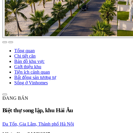
Tổng quan
Chi tiết căn
Bản đồ khu vực
Giới thiệu khu
Tiện ích cảnh quan
Bất động sản tương tự
Sống ở Vinhomes
ĐANG BÁN
Biệt thự song lập, khu Hải Âu
Đa Tốn, Gia Lâm, Thành phố Hà Nội