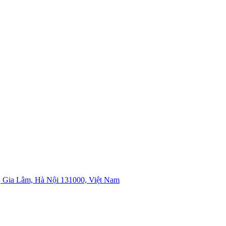
 Gia Lâm, Hà Nội 131000, Việt Nam