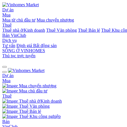
Dự án
Mua
Mua từ chủ đầu tư
Mua chuyển nhượng
Thuê
Thuê nhà ở/Kinh doanh
Thuê Văn phòng
Thuê Bán lẻ
Thuê Khu côn
Bán
VinClub
Dịch vụ
Tư vấn
Định giá Bất động sản
SỐNG Ở VINHOMES
Thủ tục trực tuyến
Dự án
Mua
Mua chuyển nhượng
Mua chủ đầu tư
Thuê
Thuê nhà ở/Kinh doanh
Thuê Văn phòng
Thuê Bán lẻ
Thuê Khu công nghiệp
Bán
VinClub