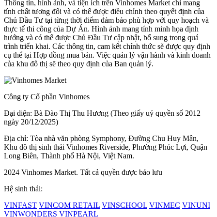
Thông tin, hình ảnh, và tiện ích trên Vinhomes Market chỉ mang
tính chất tương đối và có thể được điều chỉnh theo quyết định của
Chủ Đầu Tư tại từng thời điểm đảm bảo phù hợp với quy hoạch và
thực tế thi công của Dự Án. Hình ảnh mang tính minh họa định
hướng và có thể được Chủ Đầu Tư cập nhật, bổ sung trong quá
trình triển khai. Các thông tin, cam kết chính thức sẽ được quy định
cụ thể tại Hợp đồng mua bán. Việc quản lý vận hành và kinh doanh
của khu đô thị sẽ theo quy định của Ban quản lý.
Công ty Cổ phần Vinhomes
Đại diện: Bà Đào Thị Thu Hương (Theo giấy uỷ quyền số 2012
ngày 20/12/2025)
Địa chỉ: Tòa nhà văn phòng Symphony, Đường Chu Huy Mân,
Khu đô thị sinh thái Vinhomes Riverside, Phường Phúc Lợi, Quận
Long Biên, Thành phố Hà Nội, Việt Nam.
2024 Vinhomes Market. Tất cả quyền được bảo lưu
Hệ sinh thái:
VINFAST
VINCOM RETAIL
VINSCHOOL
VINMEC
VINUNI
VINWONDERS
VINPEARL