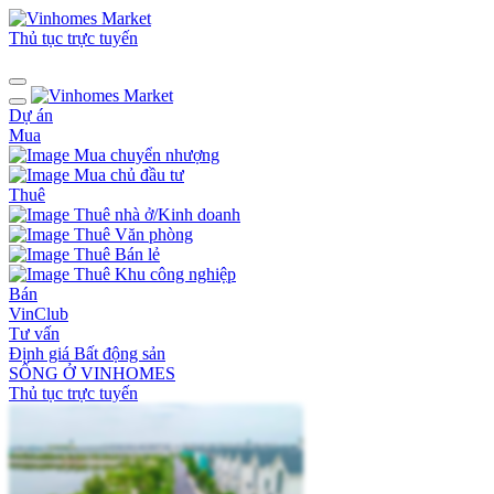
Thủ tục trực tuyến
Dự án
Mua
Mua chuyển nhượng
Mua chủ đầu tư
Thuê
Thuê nhà ở/Kinh doanh
Thuê Văn phòng
Thuê Bán lẻ
Thuê Khu công nghiệp
Bán
VinClub
Tư vấn
Định giá Bất động sản
SỐNG Ở VINHOMES
Thủ tục trực tuyến