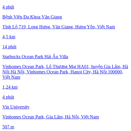
4 phút
Bệnh Viện Đa Khoa Văn Giang
Tỉnh Lộ 719, Long Hưng, Văn Giang, Hưng Yên, Việt Nam
4,5 km
14 phút
Starbucks Ocean Park Hải Âu Villa
Vinhomes Ocean Park, Lô Thương Mại HA01, huyện Gia Lâm, Hà
Nội Hà Nội, Vinhomes Ocean Park, Hanoi City, Hà Nội 100000,
Việt Nam
1,24 km
4 phút
Vin University
Vinhomes Ocean Park, Gia Lâm, Hà Nội, Việt Nam
507 m