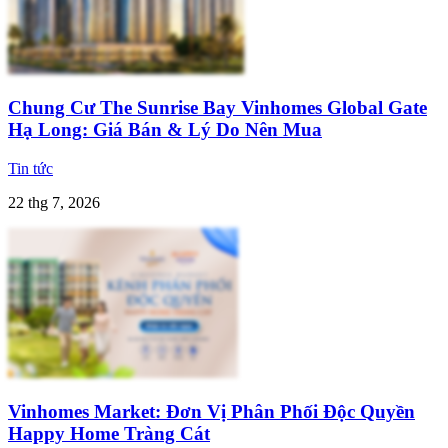
Chung Cư The Sunrise Bay Vinhomes Global Gate
Hạ Long: Giá Bán & Lý Do Nên Mua
Tin tức
22 thg 7, 2026
Vinhomes Market: Đơn Vị Phân Phối Độc Quyền
Happy Home Tràng Cát