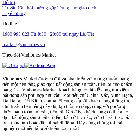
Hỗ trợ
Tư vấn
Câu hỏi thường gặp
Trung tâm giao dịch
Tuyển dụng
Hotline
1900 998 823
Từ 8:30 - 20:00 trừ ngày Lễ, Tết
market@vinhomes.vn
Theo dõi Vinhomes Market
Vinhomes Market được ra đời và phát triển với mong muốn mang
đến một nền tảng giao dịch bất động sản an toàn, tiện lợi cho khách
hàng. Tại Vinhomes Market, khách hàng có thể dễ dàng tìm kiếm
bất động sản phù hợp nhu cầu. Với tiêu chí Chính Xác, Minh Bạch,
Đa Dạng, Tiết Kiệm, chúng tôi cung cấp tới khách hàng thông tin,
chính sách bán hàng đầy đủ, kịp thời, rõ ràng, cùng với phương
thức thanh toán an toàn, tiện lợi. Giờ đây, khách hàng có thể giao
dịch bất động sản ở bất cứ đâu, bất cứ lúc nào, với chỉ vài thao tác
trên máy tính hoặc điện thoại di động. Hãy cùng chúng tôi trải
nghiệm một nền tảng số hoàn toàn mới!