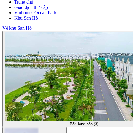
Trang chủ
Giao dịch thứ cấp
Vinhomes Ocean Park
Khu San Hô
Về khu San Hô
Bất động sản (3)