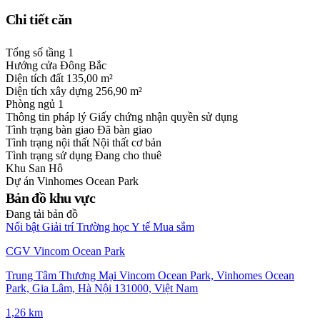
Chi tiết căn
Tổng số tầng
1
Hướng cửa
Đông Bắc
Diện tích đất
135,00 m²
Diện tích xây dựng
256,90 m²
Phòng ngủ
1
Thông tin pháp lý
Giấy chứng nhận quyền sử dụng
Tình trạng bàn giao
Đã bàn giao
Tình trạng nội thất
Nội thất cơ bản
Tình trạng sử dụng
Đang cho thuê
Khu
San Hô
Dự án
Vinhomes Ocean Park
Bản đồ khu vực
Đang tải bản đồ
Nổi bật
Giải trí
Trường học
Y tế
Mua sắm
CGV Vincom Ocean Park
Trung Tâm Thương Mại Vincom Ocean Park, Vinhomes Ocean
Park, Gia Lâm, Hà Nội 131000, Việt Nam
1,26 km