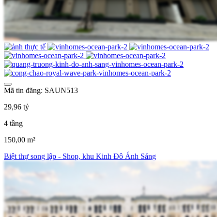
Mã tin đăng: SAUN513
29,96 tỷ
4 tầng
150,00 m²
Biệt thự song lập - Shop, khu Kinh Đô Ánh Sáng