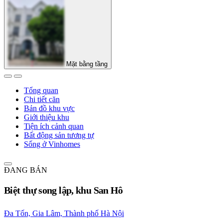
Mặt bằng tầng
Tổng quan
Chi tiết căn
Bản đồ khu vực
Giới thiệu khu
Tiện ích cảnh quan
Bất động sản tương tự
Sống ở Vinhomes
ĐANG BÁN
Biệt thự song lập, khu San Hô
Đa Tốn, Gia Lâm, Thành phố Hà Nội