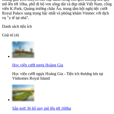
mô lên tới 10ha, phố đi bộ ven sông dài và đẹp nhất Việt Nam, công
viên K-Park, Quảng trường châu Âu, trung tâm hội nghị tiệc cưới
Royal Palace sang trọng bậc nhất và phòng khám Vinmec với dịch
vụ "y tế tại nhà".
Danh sách tiện ích
Giải trí (4)
Học viện cưỡi ngựa Hoàng Gia
Học viện cưỡi ngựa Hoàng Gia - Tiện ích thượng lưu tại
Vinhomes Royal Island
Sân golf 36 hố quy mô lên tới 160ha