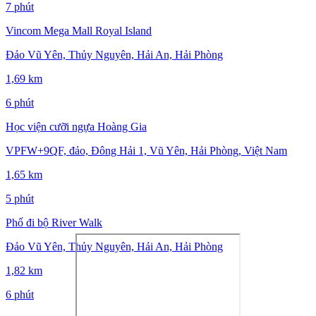
7 phút
Vincom Mega Mall Royal Island
Đảo Vũ Yên, Thủy Nguyên, Hải An, Hải Phòng
1,69 km
6 phút
Học viện cưỡi ngựa Hoàng Gia
VPFW+9QF, đảo, Đông Hải 1, Vũ Yên, Hải Phòng, Việt Nam
1,65 km
5 phút
Phố đi bộ River Walk
Đảo Vũ Yên, Thủy Nguyên, Hải An, Hải Phòng
1,82 km
6 phút