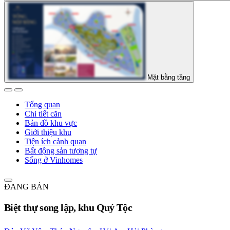
Mặt bằng tầng
Tổng quan
Chi tiết căn
Bản đồ khu vực
Giới thiệu khu
Tiện ích cảnh quan
Bất động sản tương tự
Sống ở Vinhomes
ĐANG BÁN
Biệt thự song lập, khu Quý Tộc