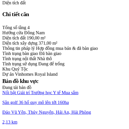
Diện tích đất
Chi tiết căn
Tổng số tầng
4
Hướng cửa
Đông Nam
Diện tích đất
190,00 m²
Diện tích xây dựng
371,00 m²
Thông tin pháp lý
Hợp đồng mua bán & đã bàn giao
Tình trạng bàn giao
Đã bàn giao
Tình trạng nội thất
Nhà thô
Tình trạng sử dụng
Đang để trống
Khu
Quý Tộc
Dự án
Vinhomes Royal Island
Bản đồ khu vực
Đang tải bản đồ
Nổi bật
Giải trí
Trường học
Y tế
Mua sắm
Sân golf 36 hố quy mô lên tới 160ha
Đảo Vũ Yên, Thủy Nguyên, Hải An, Hải Phòng
2,13 km