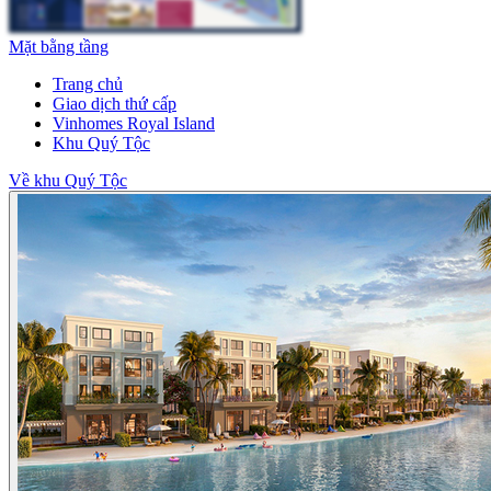
Mặt bằng tầng
Trang chủ
Giao dịch thứ cấp
Vinhomes Royal Island
Khu Quý Tộc
Về khu Quý Tộc