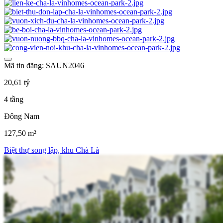
Mã tin đăng: SAUN2046
20,61 tỷ
4 tầng
Đông Nam
127,50 m²
Biệt thự song lập, khu Chà Là