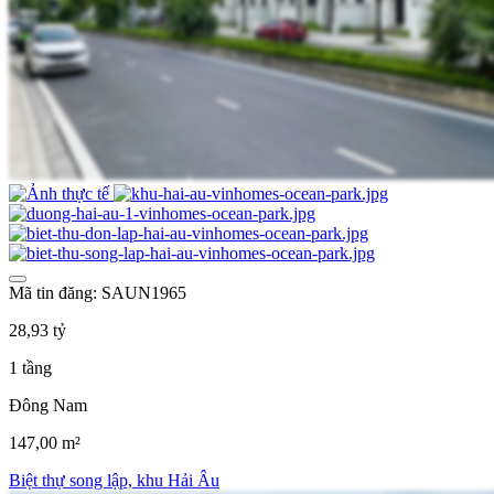
Mã tin đăng: SAUN1965
28,93 tỷ
1 tầng
Đông Nam
147,00 m²
Biệt thự song lập, khu Hải Âu