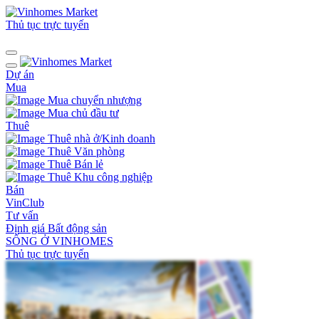
Thủ tục trực tuyến
Dự án
Mua
Mua chuyển nhượng
Mua chủ đầu tư
Thuê
Thuê nhà ở/Kinh doanh
Thuê Văn phòng
Thuê Bán lẻ
Thuê Khu công nghiệp
Bán
VinClub
Tư vấn
Định giá Bất động sản
SỐNG Ở VINHOMES
Thủ tục trực tuyến