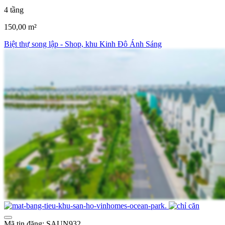
4 tầng
150,00 m²
Biệt thự song lập - Shop, khu Kinh Đô Ánh Sáng
Mã tin đăng: SAUN932