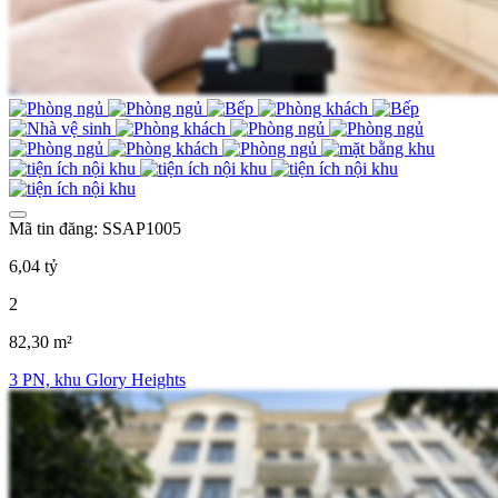
Mã tin đăng: SSAP1005
6,04 tỷ
2
82,30 m²
3 PN, khu Glory Heights