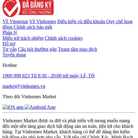
Về Vingroup
Về Vinhomes
Điều kiện và điều khoản
Quy chế hoạt
động
Chính sách bảo mật
Pháp lý
Miễn trừ trách nhiệm
Chính sách cookies
Hỗ trợ
Tư vấn
Câu hỏi thường gặp
Trung tâm giao dịch
Tuyển dụng
Hotline
1900 998 823
Từ 8:30 - 20:00 trừ ngày Lễ, Tết
market@vinhomes.vn
Theo dõi Vinhomes Market
Vinhomes Market được ra đời và phát triển với mong muốn mang
đến một nền tảng giao dịch bất động sản an toàn, tiện lợi cho khách
hàng. Tại Vinhomes Market, khách hàng có thể dễ dàng tìm kiếm
bất động sản phù hợp nhu cầu. Với tiêu chí Chính Xác, Minh Bạch,