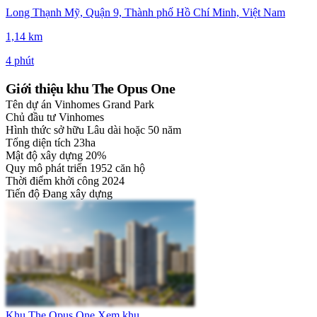
Long Thạnh Mỹ, Quận 9, Thành phố Hồ Chí Minh, Việt Nam
1,14 km
4 phút
Giới thiệu khu The Opus One
Tên dự án
Vinhomes Grand Park
Chủ đầu tư
Vinhomes
Hình thức sở hữu
Lâu dài hoặc 50 năm
Tổng diện tích
23ha
Mật độ xây dựng
20%
Quy mô phát triển
1952 căn hộ
Thời điểm khởi công
2024
Tiến độ
Đang xây dựng
Khu The Opus One
Xem khu