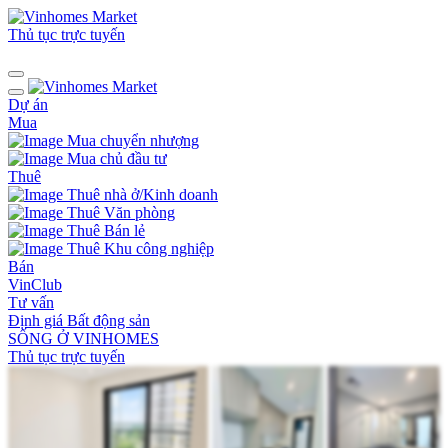
Thủ tục trực tuyến
Dự án
Mua
Mua chuyển nhượng
Mua chủ đầu tư
Thuê
Thuê nhà ở/Kinh doanh
Thuê Văn phòng
Thuê Bán lẻ
Thuê Khu công nghiệp
Bán
VinClub
Tư vấn
Định giá Bất động sản
SỐNG Ở VINHOMES
Thủ tục trực tuyến