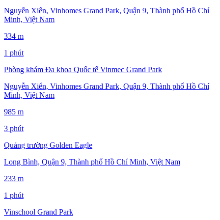
Nguyễn Xiển, Vinhomes Grand Park, Quận 9, Thành phố Hồ Chí
Minh, Việt Nam
334 m
1 phút
Phòng khám Đa khoa Quốc tế Vinmec Grand Park
Nguyễn Xiển, Vinhomes Grand Park, Quận 9, Thành phố Hồ Chí
Minh, Việt Nam
985 m
3 phút
Quảng trường Golden Eagle
Long Bình, Quận 9, Thành phố Hồ Chí Minh, Việt Nam
233 m
1 phút
Vinschool Grand Park