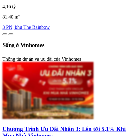
4,16 tỷ
81,40 m²
3 PN, khu The Rainbow
Sống ở Vinhomes
Thông tin dự án và ưu đãi của Vinhomes
Chương Trình Ưu Đãi Nhân 3: Lên tới 5,1% Khi
Mua Nhà Vinhomes