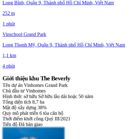
Long Bình, Quận 9, Thành phố Hồ Chí Minh, Việt Nam
252 m
1 phút
Vinschool Grand Park
Long Thạnh Mỹ, Quận 9, Thành phố Hồ Chí Minh, Việt Nam
1,1 km
4 phút
Giới thiệu khu The Beverly
Tên dự án
Vinhomes Grand Park
Chủ đầu tư
Vinhomes
Hình thức sở hữu
Sở hữu lâu dài hoặc 50 năm
Tổng diện tích
8,7 ha
Mật độ xây dựng
38%
Quy mô phát triển
6 tòa căn hộ
Thời điểm khởi công
Quý III/2021
Tiến độ
Đã bàn giao