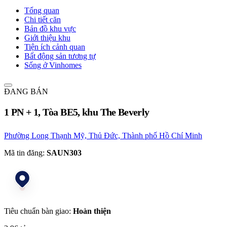
Tổng quan
Chi tiết căn
Bản đồ khu vực
Giới thiệu khu
Tiện ích cảnh quan
Bất động sản tương tự
Sống ở Vinhomes
ĐANG BÁN
1 PN + 1, Tòa BE5, khu The Beverly
Phường Long Thạnh Mỹ, Thủ Đức, Thành phố Hồ Chí Minh
Mã tin đăng:
SAUN303
Tiêu chuẩn bàn giao:
Hoàn thiện