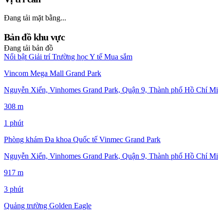
Đang tải mặt bằng...
Bản đồ khu vực
Đang tải bản đồ
Nổi bật
Giải trí
Trường học
Y tế
Mua sắm
Vincom Mega Mall Grand Park
Nguyễn Xiển, Vinhomes Grand Park, Quận 9, Thành phố Hồ Chí Mi
308 m
1 phút
Phòng khám Đa khoa Quốc tế Vinmec Grand Park
Nguyễn Xiển, Vinhomes Grand Park, Quận 9, Thành phố Hồ Chí Mi
917 m
3 phút
Quảng trường Golden Eagle