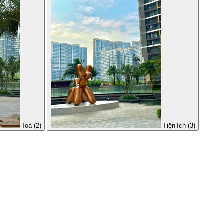
Toà (2)
Tiện ích (3)