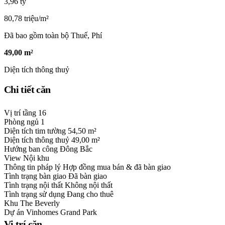
3,96 tỷ
80,78 triệu/m²
Đã bao gồm toàn bộ Thuế, Phí
49,00 m²
Diện tích thông thuỷ
Chi tiết căn
Vị trí tầng
16
Phòng ngủ
1
Diện tích tim tường
54,50 m²
Diện tích thông thuỷ
49,00 m²
Hướng ban công
Đông Bắc
View
Nội khu
Thông tin pháp lý
Hợp đồng mua bán & đã bàn giao
Tình trạng bàn giao
Đã bàn giao
Tình trạng nội thất
Không nội thất
Tình trạng sử dụng
Đang cho thuê
Khu
The Beverly
Dự án
Vinhomes Grand Park
Vị trí căn