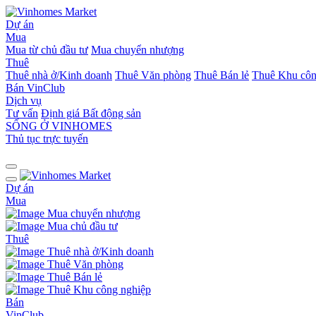
Dự án
Mua
Mua từ chủ đầu tư
Mua chuyển nhượng
Thuê
Thuê nhà ở/Kinh doanh
Thuê Văn phòng
Thuê Bán lẻ
Thuê Khu côn
Bán
VinClub
Dịch vụ
Tư vấn
Định giá Bất động sản
SỐNG Ở VINHOMES
Thủ tục trực tuyến
Dự án
Mua
Mua chuyển nhượng
Mua chủ đầu tư
Thuê
Thuê nhà ở/Kinh doanh
Thuê Văn phòng
Thuê Bán lẻ
Thuê Khu công nghiệp
Bán
VinClub