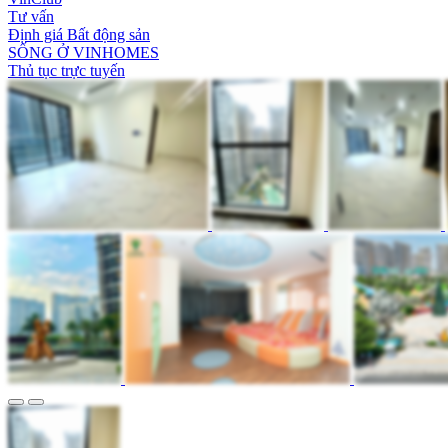
Tư vấn
Định giá Bất động sản
SỐNG Ở VINHOMES
Thủ tục trực tuyến