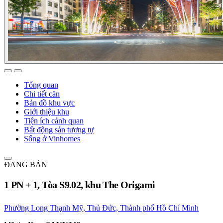
Tổng quan
Chi tiết căn
Bản đồ khu vực
Giới thiệu khu
Tiện ích cảnh quan
Bất động sản tương tự
Sống ở Vinhomes
ĐANG BÁN
1 PN + 1, Tòa S9.02, khu The Origami
Phường Long Thạnh Mỹ, Thủ Đức, Thành phố Hồ Chí Minh