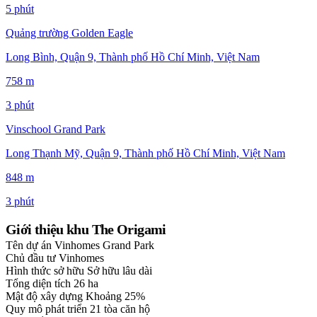
5 phút
Quảng trường Golden Eagle
Long Bình, Quận 9, Thành phố Hồ Chí Minh, Việt Nam
758 m
3 phút
Vinschool Grand Park
Long Thạnh Mỹ, Quận 9, Thành phố Hồ Chí Minh, Việt Nam
848 m
3 phút
Giới thiệu khu The Origami
Tên dự án
Vinhomes Grand Park
Chủ đầu tư
Vinhomes
Hình thức sở hữu
Sở hữu lâu dài
Tổng diện tích
26 ha
Mật độ xây dựng
Khoảng 25%
Quy mô phát triển
21 tòa căn hộ