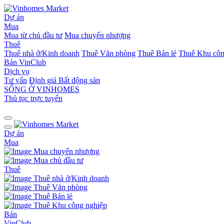
Dự án
Mua
Mua từ chủ đầu tư
Mua chuyển nhượng
Thuê
Thuê nhà ở/Kinh doanh
Thuê Văn phòng
Thuê Bán lẻ
Thuê Khu côn
Bán
VinClub
Dịch vụ
Tư vấn
Định giá Bất động sản
SỐNG Ở VINHOMES
Thủ tục trực tuyến
Dự án
Mua
Mua chuyển nhượng
Mua chủ đầu tư
Thuê
Thuê nhà ở/Kinh doanh
Thuê Văn phòng
Thuê Bán lẻ
Thuê Khu công nghiệp
Bán
VinClub