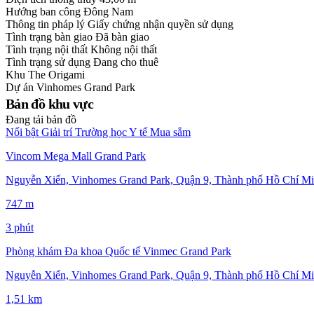
Hướng ban công
Đông Nam
Thông tin pháp lý
Giấy chứng nhận quyền sử dụng
Tình trạng bàn giao
Đã bàn giao
Tình trạng nội thất
Không nội thất
Tình trạng sử dụng
Đang cho thuê
Khu
The Origami
Dự án
Vinhomes Grand Park
Bản đồ khu vực
Đang tải bản đồ
Nổi bật
Giải trí
Trường học
Y tế
Mua sắm
Vincom Mega Mall Grand Park
Nguyễn Xiển, Vinhomes Grand Park, Quận 9, Thành phố Hồ Chí Mi
747 m
3 phút
Phòng khám Đa khoa Quốc tế Vinmec Grand Park
Nguyễn Xiển, Vinhomes Grand Park, Quận 9, Thành phố Hồ Chí Mi
1,51 km