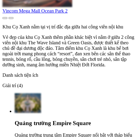
Vincom Mega Mall Ocean Park 2
Khu Cọ Xanh nằm tại vị trí đắc địa giữa hai công viên nội khu
Vẻ đẹp của khu Cọ Xanh thêm phần khác biệt vì nằm ở giữa 2 công
viên nội khu The Wave Island và Green Oasis, được thiết kế theo
chủ đề đại dương độc đáo. Tâm điểm khu Cọ Xanh là khu bể bơi
ngoài trời mang phong cách “resort”, đan xen bên các sân thể thao
tennis, bóng rổ, cầu lông, bóng chuyền, sân chơi trẻ nhỏ, sân tập
dưỡng sinh, mang âm hưởng miền Nhiệt Đới Florida.
Danh sách tiện ích
Giải trí (4)
Quảng trường Empire Square
Quảng trường trung tâm Empire Square nổi bật với tháp biểu