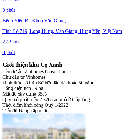
3 phút
Bệnh Viện Đa Khoa Văn Giang
Tỉnh Lộ 719, Long Hưng, Văn Giang, Hưng Yên, Việt Nam
2,43 km
8 phút
Giới thiệu khu Cọ Xanh
Tên dự án
Vinhomes Ocean Park 2
Chủ đầu tư
Vinhomes
Hình thức sở hữu
Sở hữu lâu dài hoặc 50 năm
Tổng diện tích
39 ha
Mật độ xây dựng
35%
Quy mô phát triển
2.326 căn nhà ở thấp tầng
Thời điểm khởi công
Quý 1/2022
Tiến độ
Đang cập nhật