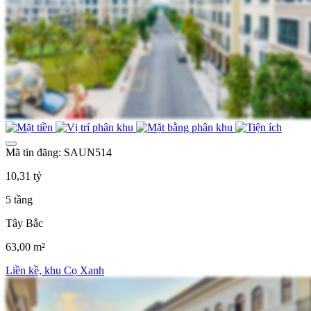
Mã tin đăng: SAUN514
10,31 tỷ
5 tầng
Tây Bắc
63,00 m²
Liền kề, khu Cọ Xanh