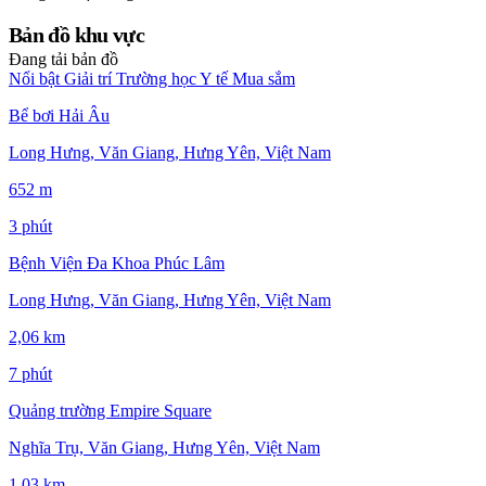
Bản đồ khu vực
Đang tải bản đồ
Nổi bật
Giải trí
Trường học
Y tế
Mua sắm
Bể bơi Hải Âu
Long Hưng, Văn Giang, Hưng Yên, Việt Nam
652 m
3 phút
Bệnh Viện Đa Khoa Phúc Lâm
Long Hưng, Văn Giang, Hưng Yên, Việt Nam
2,06 km
7 phút
Quảng trường Empire Square
Nghĩa Trụ, Văn Giang, Hưng Yên, Việt Nam
1,03 km