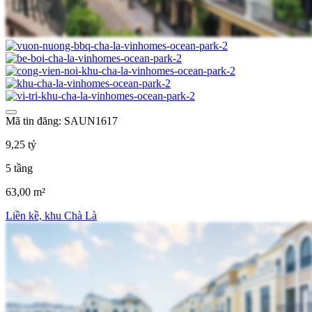
Mã tin đăng: SAUN1617
9,25 tỷ
5 tầng
63,00 m²
Liền kề, khu Chà Là