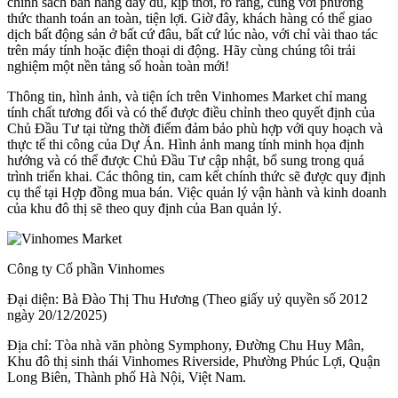
chính sách bán hàng đầy đủ, kịp thời, rõ ràng, cùng với phương
thức thanh toán an toàn, tiện lợi. Giờ đây, khách hàng có thể giao
dịch bất động sản ở bất cứ đâu, bất cứ lúc nào, với chỉ vài thao tác
trên máy tính hoặc điện thoại di động. Hãy cùng chúng tôi trải
nghiệm một nền tảng số hoàn toàn mới!
Thông tin, hình ảnh, và tiện ích trên Vinhomes Market chỉ mang
tính chất tương đối và có thể được điều chỉnh theo quyết định của
Chủ Đầu Tư tại từng thời điểm đảm bảo phù hợp với quy hoạch và
thực tế thi công của Dự Án. Hình ảnh mang tính minh họa định
hướng và có thể được Chủ Đầu Tư cập nhật, bổ sung trong quá
trình triển khai. Các thông tin, cam kết chính thức sẽ được quy định
cụ thể tại Hợp đồng mua bán. Việc quản lý vận hành và kinh doanh
của khu đô thị sẽ theo quy định của Ban quản lý.
Công ty Cổ phần Vinhomes
Đại diện: Bà Đào Thị Thu Hương (Theo giấy uỷ quyền số 2012
ngày 20/12/2025)
Địa chỉ: Tòa nhà văn phòng Symphony, Đường Chu Huy Mân,
Khu đô thị sinh thái Vinhomes Riverside, Phường Phúc Lợi, Quận
Long Biên, Thành phố Hà Nội, Việt Nam.