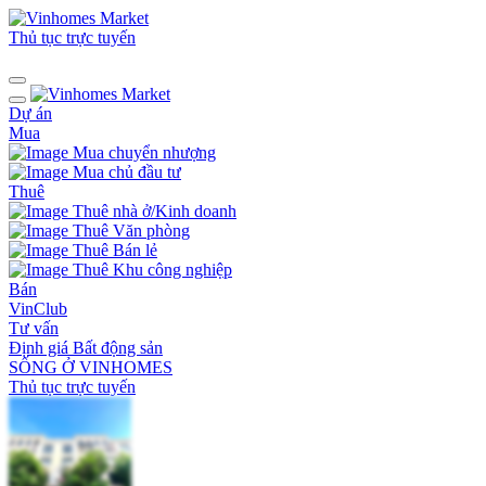
Thủ tục trực tuyến
Dự án
Mua
Mua chuyển nhượng
Mua chủ đầu tư
Thuê
Thuê nhà ở/Kinh doanh
Thuê Văn phòng
Thuê Bán lẻ
Thuê Khu công nghiệp
Bán
VinClub
Tư vấn
Định giá Bất động sản
SỐNG Ở VINHOMES
Thủ tục trực tuyến