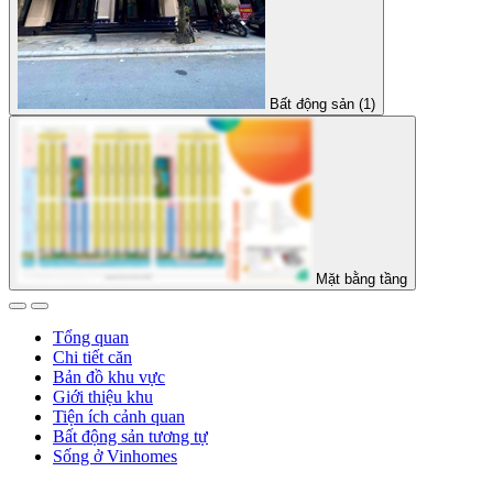
Bất động sản (1)
Mặt bằng tầng
Tổng quan
Chi tiết căn
Bản đồ khu vực
Giới thiệu khu
Tiện ích cảnh quan
Bất động sản tương tự
Sống ở Vinhomes