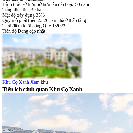
Hình thức sở hữu
Sở hữu lâu dài hoặc 50 năm
Tổng diện tích
39 ha
Mật độ xây dựng
35%
Quy mô phát triển
2.326 căn nhà ở thấp tầng
Thời điểm khởi công
Quý 1/2022
Tiến độ
Đang cập nhật
Khu Cọ Xanh
Xem khu
Tiện ích cảnh quan Khu Cọ Xanh