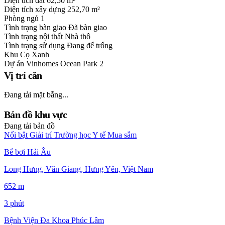
Diện tích đất
62,50 m²
Diện tích xây dựng
252,70 m²
Phòng ngủ
1
Tình trạng bàn giao
Đã bàn giao
Tình trạng nội thất
Nhà thô
Tình trạng sử dụng
Đang để trống
Khu
Cọ Xanh
Dự án
Vinhomes Ocean Park 2
Vị trí căn
Đang tải mặt bằng...
Bản đồ khu vực
Đang tải bản đồ
Nổi bật
Giải trí
Trường học
Y tế
Mua sắm
Bể bơi Hải Âu
Long Hưng, Văn Giang, Hưng Yên, Việt Nam
652 m
3 phút
Bệnh Viện Đa Khoa Phúc Lâm