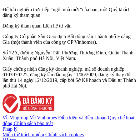
Để trải nghiệm trực tiếp "ngôi nhà mới "của bạn, mời Quý khách
đăng ký tham quan
Đăng ký tham quan
Liên hệ tư vấn
Công ty Cổ phần Sàn Giao dịch Bất động sản Thành phố Hoàng
Gia (một thành viên của công ty CP Vinhomes).
Số 72A, đường Nguyễn Trãi, Phường Thượng Đình, Quận Thanh
Xuân, Thành phố Hà Nội, Việt Nam.
Giấy chứng nhận đăng ký doanh nghiệp, mã số doanh nghiệp:
0103970225, đăng ký lần đầu ngày 11/06/2009, đăng ký thay đổi
lần thứ 14 ngày 12/12/2019, cấp bởi Sở Kế hoạch và Đầu tư Thành
phố Hà Nội.
Về Vingroup
Về Vinhomes
Điều kiện và điều khoản
Quy chế hoạt
động
Chính sách bảo mật
Pháp lý
Miễn trừ trách nhiệm
Chính sách cookies