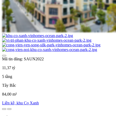
Mã tin đăng: SAUN2022
11,37 tỷ
5 tầng
Tây Bắc
84,00 m²
Liền kề, khu Cọ Xanh