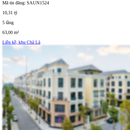
Mã tin đăng: SAUN1524
10,31 tỷ
5 tầng
63,00 m²
Liền kề, khu Chà Là