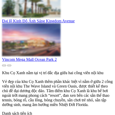
Đại lộ Kinh Đô Ánh Sáng Kingdom Avenue
Vincom Mega Mall Ocean Park 2
Khu Cọ Xanh nằm tại vị trí đắc địa giữa hai công viên nội khu
Vẻ đẹp của khu Cọ Xanh thêm phần khác biệt vì nằm ở giữa 2 công
viên nội khu The Wave Island và Green Oasis, được thiết kế theo
chủ đề đại dương độc đáo. Tâm điểm khu Cọ Xanh là khu bể bơi
ngoài trời mang phong cách “resort”, đan xen bên các sân thể thao
tennis, bóng rổ, cầu lông, bóng chuyền, sân chơi trẻ nhỏ, sân tập
dưỡng sinh, mang âm hưởng miền Nhiệt Đới Florida.
Danh sách tiện ích