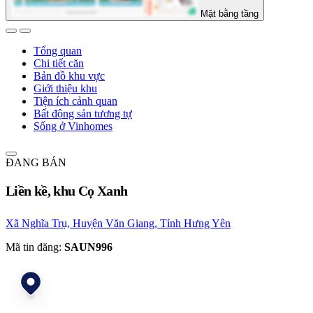
Mặt bằng tầng
Tổng quan
Chi tiết căn
Bản đồ khu vực
Giới thiệu khu
Tiện ích cảnh quan
Bất động sản tương tự
Sống ở Vinhomes
ĐANG BÁN
Liền kề, khu Cọ Xanh
Xã Nghĩa Trụ, Huyện Văn Giang, Tỉnh Hưng Yên
Mã tin đăng:
SAUN996