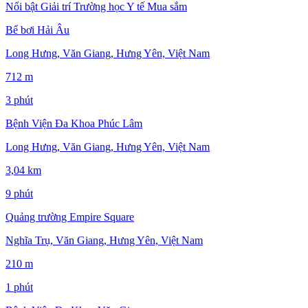
Nổi bật
Giải trí
Trường học
Y tế
Mua sắm
Bể bơi Hải Âu
Long Hưng, Văn Giang, Hưng Yên, Việt Nam
712 m
3 phút
Bệnh Viện Đa Khoa Phúc Lâm
Long Hưng, Văn Giang, Hưng Yên, Việt Nam
3,04 km
9 phút
Quảng trường Empire Square
Nghĩa Trụ, Văn Giang, Hưng Yên, Việt Nam
210 m
1 phút