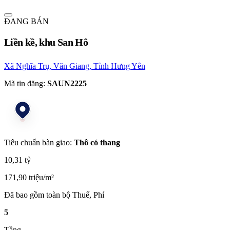
ĐANG BÁN
Liền kề, khu San Hô
Xã Nghĩa Trụ, Văn Giang, Tỉnh Hưng Yên
Mã tin đăng:
SAUN2225
Tiêu chuẩn bàn giao:
Thô có thang
10,31 tỷ
171,90 triệu/m²
Đã bao gồm toàn bộ Thuế, Phí
5
Tầng