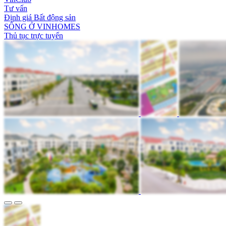
Tư vấn
Định giá Bất động sản
SỐNG Ở VINHOMES
Thủ tục trực tuyến