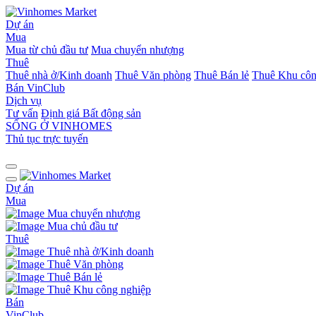
Dự án
Mua
Mua từ chủ đầu tư
Mua chuyển nhượng
Thuê
Thuê nhà ở/Kinh doanh
Thuê Văn phòng
Thuê Bán lẻ
Thuê Khu côn
Bán
VinClub
Dịch vụ
Tư vấn
Định giá Bất động sản
SỐNG Ở VINHOMES
Thủ tục trực tuyến
Dự án
Mua
Mua chuyển nhượng
Mua chủ đầu tư
Thuê
Thuê nhà ở/Kinh doanh
Thuê Văn phòng
Thuê Bán lẻ
Thuê Khu công nghiệp
Bán
VinClub