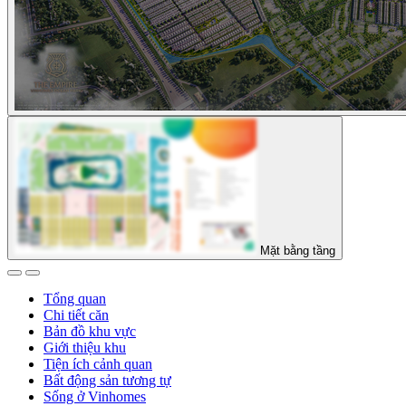
Mặt bằng tầng
Tổng quan
Chi tiết căn
Bản đồ khu vực
Giới thiệu khu
Tiện ích cảnh quan
Bất động sản tương tự
Sống ở Vinhomes