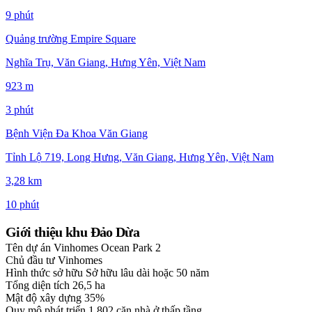
9 phút
Quảng trường Empire Square
Nghĩa Trụ, Văn Giang, Hưng Yên, Việt Nam
923 m
3 phút
Bệnh Viện Đa Khoa Văn Giang
Tỉnh Lộ 719, Long Hưng, Văn Giang, Hưng Yên, Việt Nam
3,28 km
10 phút
Giới thiệu khu Đảo Dừa
Tên dự án
Vinhomes Ocean Park 2
Chủ đầu tư
Vinhomes
Hình thức sở hữu
Sở hữu lâu dài hoặc 50 năm
Tổng diện tích
26,5 ha
Mật độ xây dựng
35%
Quy mô phát triển
1.802 căn nhà ở thấp tầng