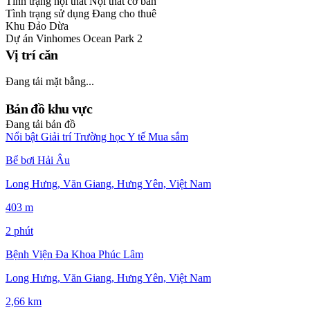
Tình trạng nội thất
Nội thất cơ bản
Tình trạng sử dụng
Đang cho thuê
Khu
Đảo Dừa
Dự án
Vinhomes Ocean Park 2
Vị trí căn
Đang tải mặt bằng...
Bản đồ khu vực
Đang tải bản đồ
Nổi bật
Giải trí
Trường học
Y tế
Mua sắm
Bể bơi Hải Âu
Long Hưng, Văn Giang, Hưng Yên, Việt Nam
403 m
2 phút
Bệnh Viện Đa Khoa Phúc Lâm
Long Hưng, Văn Giang, Hưng Yên, Việt Nam
2,66 km