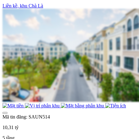
Liền kề, khu Chà Là
Mã tin đăng: SAUN514
10,31 tỷ
5 tầng