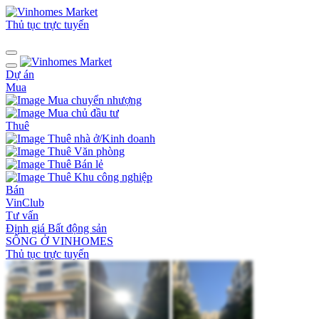
Thủ tục trực tuyến
Dự án
Mua
Mua chuyển nhượng
Mua chủ đầu tư
Thuê
Thuê nhà ở/Kinh doanh
Thuê Văn phòng
Thuê Bán lẻ
Thuê Khu công nghiệp
Bán
VinClub
Tư vấn
Định giá Bất động sản
SỐNG Ở VINHOMES
Thủ tục trực tuyến