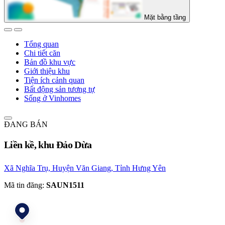
Mặt bằng tầng
Tổng quan
Chi tiết căn
Bản đồ khu vực
Giới thiệu khu
Tiện ích cảnh quan
Bất động sản tương tự
Sống ở Vinhomes
ĐANG BÁN
Liền kề, khu Đảo Dừa
Xã Nghĩa Trụ, Huyện Văn Giang, Tỉnh Hưng Yên
Mã tin đăng:
SAUN1511