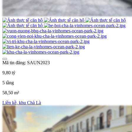
Mã tin đăng: SAUN2023
9,80 tỷ
5 tầng
58,50 m²
Liền kề, khu Chà Là