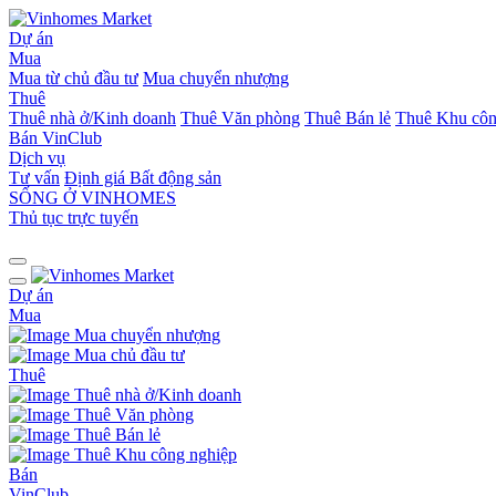
Dự án
Mua
Mua từ chủ đầu tư
Mua chuyển nhượng
Thuê
Thuê nhà ở/Kinh doanh
Thuê Văn phòng
Thuê Bán lẻ
Thuê Khu côn
Bán
VinClub
Dịch vụ
Tư vấn
Định giá Bất động sản
SỐNG Ở VINHOMES
Thủ tục trực tuyến
Dự án
Mua
Mua chuyển nhượng
Mua chủ đầu tư
Thuê
Thuê nhà ở/Kinh doanh
Thuê Văn phòng
Thuê Bán lẻ
Thuê Khu công nghiệp
Bán
VinClub