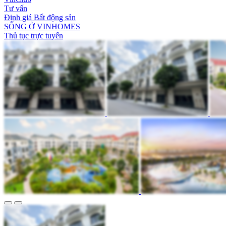
Tư vấn
Định giá Bất động sản
SỐNG Ở VINHOMES
Thủ tục trực tuyến