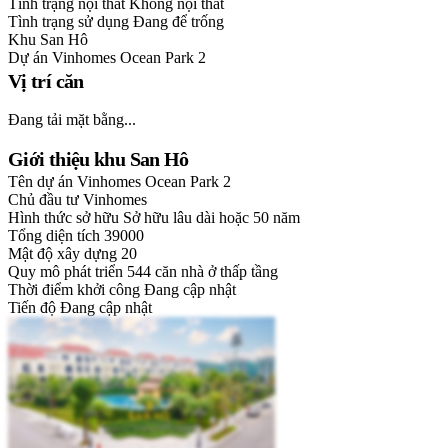
Tình trạng nội thất
Không nội thất
Tình trạng sử dụng
Đang để trống
Khu
San Hô
Dự án
Vinhomes Ocean Park 2
Vị trí căn
Đang tải mặt bằng...
Giới thiệu khu San Hô
Tên dự án
Vinhomes Ocean Park 2
Chủ đầu tư
Vinhomes
Hình thức sở hữu
Sở hữu lâu dài hoặc 50 năm
Tổng diện tích
39000
Mật độ xây dựng
20
Quy mô phát triển
544 căn nhà ở thấp tầng
Thời điểm khởi công
Đang cập nhật
Tiến độ
Đang cập nhật