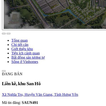
Tổng quan
Chi tiết căn
Giới thiệu khu
Tiện ích cảnh quan
Bất động sản tương tự
Sống ở Vinhomes
ĐANG BÁN
Liền kề, khu San Hô
Xã Nghĩa Trụ, Huyện Văn Giang, Tỉnh Hưng Yên
Mã tin đăng:
SAUN491