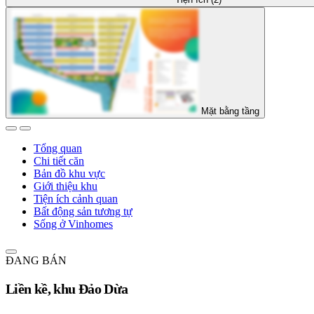
Mặt bằng tầng
Tổng quan
Chi tiết căn
Bản đồ khu vực
Giới thiệu khu
Tiện ích cảnh quan
Bất động sản tương tự
Sống ở Vinhomes
ĐANG BÁN
Liền kề, khu Đảo Dừa