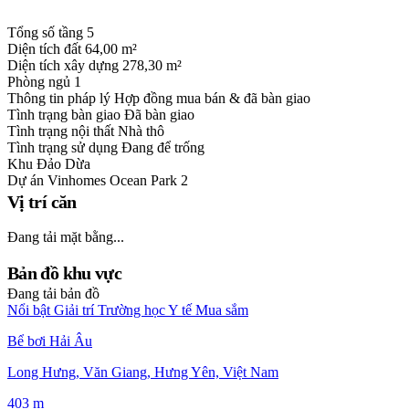
Tổng số tầng
5
Diện tích đất
64,00 m²
Diện tích xây dựng
278,30 m²
Phòng ngủ
1
Thông tin pháp lý
Hợp đồng mua bán & đã bàn giao
Tình trạng bàn giao
Đã bàn giao
Tình trạng nội thất
Nhà thô
Tình trạng sử dụng
Đang để trống
Khu
Đảo Dừa
Dự án
Vinhomes Ocean Park 2
Vị trí căn
Đang tải mặt bằng...
Bản đồ khu vực
Đang tải bản đồ
Nổi bật
Giải trí
Trường học
Y tế
Mua sắm
Bể bơi Hải Âu
Long Hưng, Văn Giang, Hưng Yên, Việt Nam
403 m