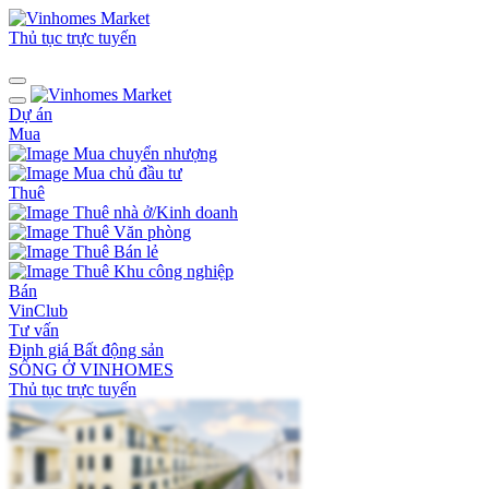
Thủ tục trực tuyến
Dự án
Mua
Mua chuyển nhượng
Mua chủ đầu tư
Thuê
Thuê nhà ở/Kinh doanh
Thuê Văn phòng
Thuê Bán lẻ
Thuê Khu công nghiệp
Bán
VinClub
Tư vấn
Định giá Bất động sản
SỐNG Ở VINHOMES
Thủ tục trực tuyến