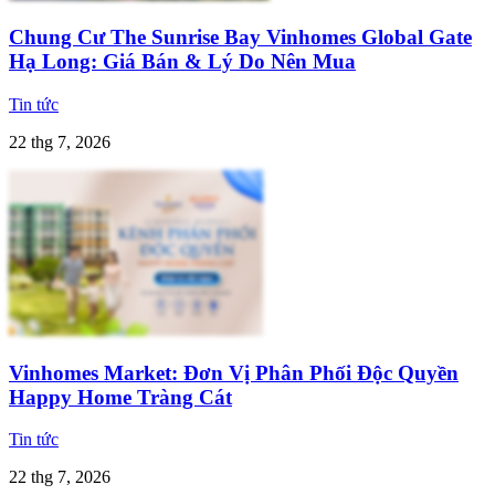
Chung Cư The Sunrise Bay Vinhomes Global Gate
Hạ Long: Giá Bán & Lý Do Nên Mua
Tin tức
22 thg 7, 2026
Vinhomes Market: Đơn Vị Phân Phối Độc Quyền
Happy Home Tràng Cát
Tin tức
22 thg 7, 2026