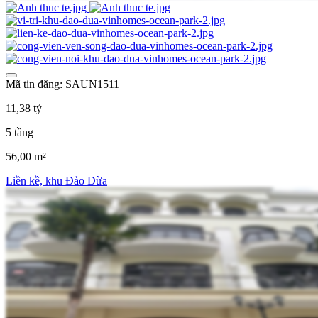
Mã tin đăng: SAUN1511
11,38 tỷ
5 tầng
56,00 m²
Liền kề, khu Đảo Dừa