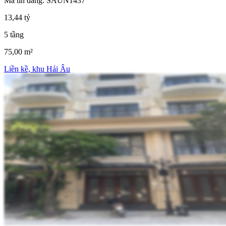
Mã tin đăng: SAUN1437
13,44 tỷ
5 tầng
75,00 m²
Liền kề, khu Hải Âu