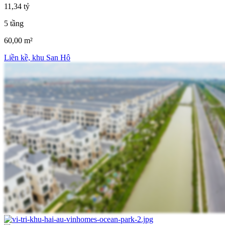
11,34 tỷ
5 tầng
60,00 m²
Liền kề, khu San Hô