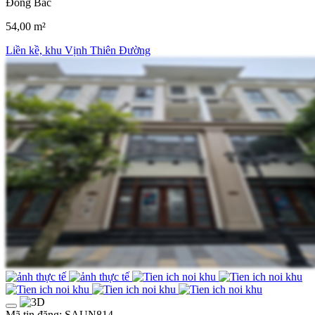
Đông Bắc
54,00 m²
Liền kề, khu Vịnh Thiên Đường
Mã tin đăng: SAUN814