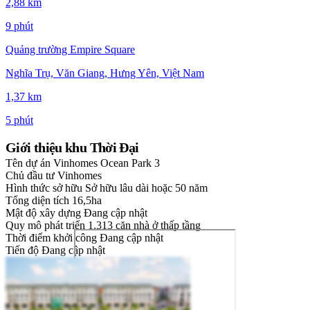
2,88 km
9 phút
Quảng trường Empire Square
Nghĩa Trụ, Văn Giang, Hưng Yên, Việt Nam
1,37 km
5 phút
Giới thiệu khu Thời Đại
Tên dự án
Vinhomes Ocean Park 3
Chủ đầu tư
Vinhomes
Hình thức sở hữu
Sở hữu lâu dài hoặc 50 năm
Tổng diện tích
16,5ha
Mật độ xây dựng
Đang cập nhật
Quy mô phát triển
1.313 căn nhà ở thấp tầng
Thời điểm khởi công
Đang cập nhật
Tiến độ
Đang cập nhật