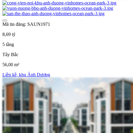
Mã tin đăng: SAUN1971
8,69 tỷ
5 tầng
Tây Bắc
56,00 m²
Liền kề, khu Ánh Dương