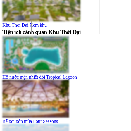
Khu Thời Đại
Xem khu
Tiện ích cảnh quan Khu Thời Đại
Hồ nước mặn nhiệt đới Tropical Lagoon
Bể bơi bốn mùa Four Seasons