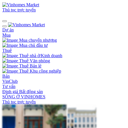
Thủ tục trực tuyến
Dự án
Mua
Mua chuyển nhượng
Mua chủ đầu tư
Thuê
Thuê nhà ở/Kinh doanh
Thuê Văn phòng
Thuê Bán lẻ
Thuê Khu công nghiệp
Bán
VinClub
Tư vấn
Định giá Bất động sản
SỐNG Ở VINHOMES
Thủ tục trực tuyến