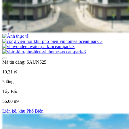
Mã tin đăng: SAUN525
10,31 tỷ
5 tầng
Tây Bắc
56,00 m²
Liền kề, khu Phố Biển