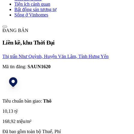
Tiện ích cảnh quan
Bất động sản tương tự
Sống ở Vinhomes
ĐANG BÁN
Liền kề, khu Thời Đại
Thị trấn Như Quỳnh, Huyện Văn Lâm, Tỉnh Hưng Yên
Mã tin đăng:
SAUN1620
Tiêu chuẩn bàn giao:
Thô
10,13 tỷ
168,92 triệu/m²
Đã bao gồm toàn bộ Thuế, Phí