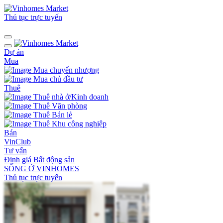
Thủ tục trực tuyến
Dự án
Mua
Mua chuyển nhượng
Mua chủ đầu tư
Thuê
Thuê nhà ở/Kinh doanh
Thuê Văn phòng
Thuê Bán lẻ
Thuê Khu công nghiệp
Bán
VinClub
Tư vấn
Định giá Bất động sản
SỐNG Ở VINHOMES
Thủ tục trực tuyến