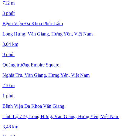
712 m
3 phút
Bệnh Viện Đa Khoa Phúc Lâm
Long Hưng, Văn Giang, Hưng Yên, Việt Nam
3,04 km
9 phút
Quảng trường Empire Square
Nghĩa Trụ, Văn Giang, Hưng Yên, Việt Nam
210 m
1 phút
Bệnh Viện Đa Khoa Văn Giang
Tỉnh Lộ 719, Long Hưng, Văn Giang, Hưng Yên, Việt Nam
3,48 km