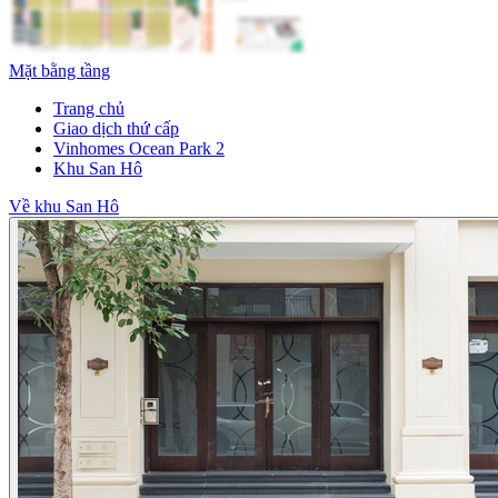
Mặt bằng tầng
Trang chủ
Giao dịch thứ cấp
Vinhomes Ocean Park 2
Khu San Hô
Về khu San Hô