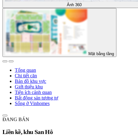
Ảnh 360
Mặt bằng tầng
Tổng quan
Chi tiết căn
Bản đồ khu vực
Giới thiệu khu
Tiện ích cảnh quan
Bất động sản tương tự
Sống ở Vinhomes
ĐANG BÁN
Liền kề, khu San Hô