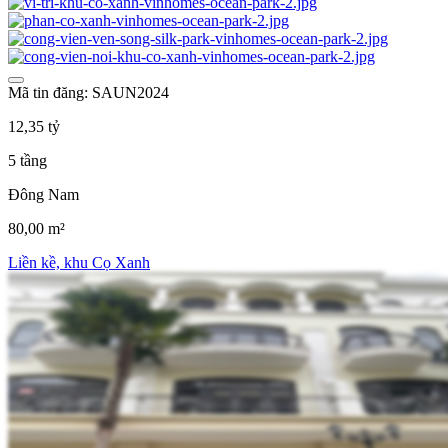
Mã tin đăng: SAUN2024
12,35 tỷ
5 tầng
Đông Nam
80,00 m²
Liền kề, khu Cọ Xanh