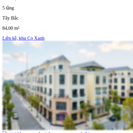
5 tầng
Tây Bắc
84,00 m²
Liền kề, khu Cọ Xanh