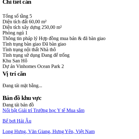
Chi tiết căn
Tổng số tầng
5
Diện tích đất
60,00 m²
Diện tích xây dựng
250,00 m²
Phòng ngủ
1
Thông tin pháp lý
Hợp đồng mua bán & đã bàn giao
Tình trạng bàn giao
Đã bàn giao
Tình trạng nội thất
Nhà thô
Tình trạng sử dụng
Đang để trống
Khu
San Hô
Dự án
Vinhomes Ocean Park 2
Vị trí căn
Đang tải mặt bằng...
Bản đồ khu vực
Đang tải bản đồ
Nổi bật
Giải trí
Trường học
Y tế
Mua sắm
Bể bơi Hải Âu
Long Hưng, Văn Giang, Hưng Yên, Việt Nam