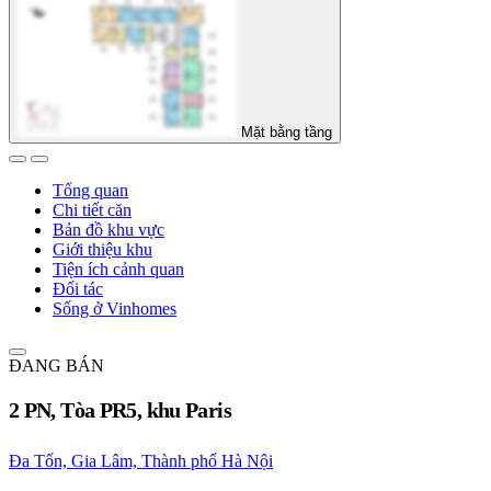
Mặt bằng tầng
Tổng quan
Chi tiết căn
Bản đồ khu vực
Giới thiệu khu
Tiện ích cảnh quan
Đối tác
Sống ở Vinhomes
ĐANG BÁN
2 PN, Tòa PR5, khu Paris
Đa Tốn, Gia Lâm, Thành phố Hà Nội