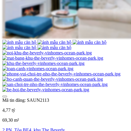
Mã tin đăng: SAUN2113
4,77 tỷ
69,30 m²
2 PN, Tòa BE4, khu The Beverly