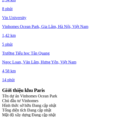
8 phút
Vin University
Vinhomes Ocean Park, Gia Lâm, Hà Nội, Việt Nam
1,42 km
5 phút
Trường Tiểu học Tân Quang
Ngọc Loan, Văn Lâm, Hưng Yên, Việt Nam
4,58 km
14 phút
Giới thiệu khu Paris
Tên dự án
Vinhomes Ocean Park
Chủ đầu tư
Vinhomes
Hình thức sở hữu
Đang cập nhật
Tổng diện tích
Đang cập nhật
Mật độ xây dựng
Đang cập nhật