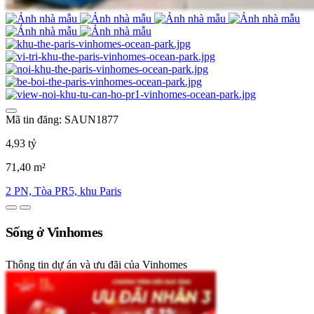
Mã tin đăng: SAUN1877
4,93 tỷ
71,40 m²
2 PN, Tòa PR5, khu Paris
Sống ở Vinhomes
Thông tin dự án và ưu đãi của Vinhomes