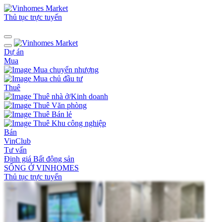
Thủ tục trực tuyến
Dự án
Mua
Mua chuyển nhượng
Mua chủ đầu tư
Thuê
Thuê nhà ở/Kinh doanh
Thuê Văn phòng
Thuê Bán lẻ
Thuê Khu công nghiệp
Bán
VinClub
Tư vấn
Định giá Bất động sản
SỐNG Ở VINHOMES
Thủ tục trực tuyến