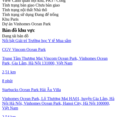
View
Cảnh quan nội khu, PR3 - Công
Tình trạng bàn giao
Chưa bàn giao
Tình trạng nội thất
Nhà thô
Tình trạng sử dụng
Đang để trống
Khu
Paris
Dự án
Vinhomes Ocean Park
Bản đồ khu vực
Đang tải bản đồ
Nổi bật
Giải trí
Trường học
Y tế
Mua sắm
CGV Vincom Ocean Park
Trung Tâm Thương Mại Vincom Ocean Park, Vinhomes Ocean
Park, Gia Lâm, Hà Nội 131000, Việt Nam
2,51 km
8 phút
Starbucks Ocean Park Hải Âu Villa
Vinhomes Ocean Park, Lô Thương Mại HA01, huyện Gia Lâm, Hà
Nội Hà Nội, Vinhomes Ocean Park, Hanoi City, Hà Nội 100000,
Việt Nam
2,54 km