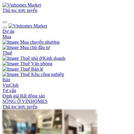
Thủ tục trực tuyến
Dự án
Mua
Mua chuyển nhượng
Mua chủ đầu tư
Thuê
Thuê nhà ở/Kinh doanh
Thuê Văn phòng
Thuê Bán lẻ
Thuê Khu công nghiệp
Bán
VinClub
Tư vấn
Định giá Bất động sản
SỐNG Ở VINHOMES
Thủ tục trực tuyến