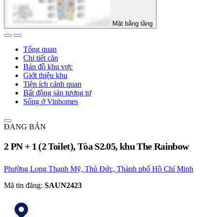
Mặt bằng tầng
Tổng quan
Chi tiết căn
Bản đồ khu vực
Giới thiệu khu
Tiện ích cảnh quan
Bất động sản tương tự
Sống ở Vinhomes
ĐANG BÁN
2 PN + 1 (2 Toilet), Tòa S2.05, khu The Rainbow
Phường Long Thạnh Mỹ, Thủ Đức, Thành phố Hồ Chí Minh
Mã tin đăng:
SAUN2423