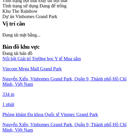
Tình trạng nội thất
Đầy đủ nội thất
Tình trạng sử dụng
Đang để trống
Khu
The Rainbow
Dự án
Vinhomes Grand Park
Vị trí căn
Đang tải mặt bằng...
Bản đồ khu vực
Đang tải bản đồ
Nổi bật
Giải trí
Trường học
Y tế
Mua sắm
Vincom Mega Mall Grand Park
Nguyễn Xiển, Vinhomes Grand Park, Quận 9, Thành phố Hồ Chí
Minh, Việt Nam
334 m
1 phút
Phòng khám Đa khoa Quốc tế Vinmec Grand Park
Nguyễn Xiển, Vinhomes Grand Park, Quận 9, Thành phố Hồ Chí
Minh, Việt Nam