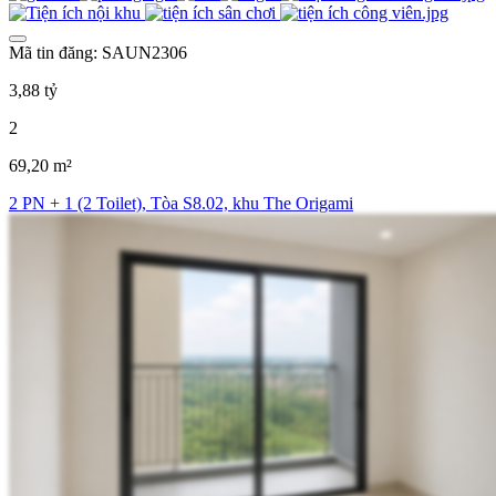
Mã tin đăng: SAUN2306
3,88 tỷ
2
69,20 m²
2 PN + 1 (2 Toilet), Tòa S8.02, khu The Origami