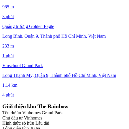
985 m
3 phút
Quảng trường Golden Eagle
Long Bình, Quận 9, Thành phố Hồ Chí Minh, Việt Nam
233 m
1 phút
Vinschool Grand Park
Long Thạnh Mỹ, Quận 9, Thành phố Hồ Chí Minh, Việt Nam
1,14 km
4 phút
Giới thiệu khu The Rainbow
Tên dự án
Vinhomes Grand Park
Chủ đầu tư
Vinhomes
Hình thức sở hữu
Lâu dài
Tổng diện tích
20 ha