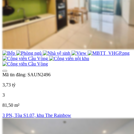
Mã tin đăng: SAUN2496
3,73 tỷ
3
81,50 m²
3 PN, Tòa S1.07, khu The Rainbow