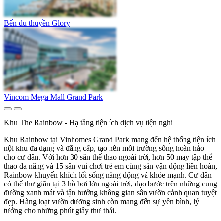
Bến du thuyền Glory
Vincom Mega Mall Grand Park
Khu The Rainbow - Hạ tầng tiện ích dịch vụ tiện nghi
Khu Rainbow tại Vinhomes Grand Park mang đến hệ thống tiện ích
nội khu đa dạng và đẳng cấp, tạo nên môi trường sống hoàn hảo
cho cư dân. Với hơn 30 sân thể thao ngoài trời, hơn 50 máy tập thể
thao đa năng và 15 sân vui chơi trẻ em cùng sân vận động liên hoàn,
Rainbow khuyến khích lối sống năng động và khỏe mạnh. Cư dân
có thể thư giãn tại 3 hồ bơi lớn ngoài trời, dạo bước trên những cung
đường xanh mát và tận hưởng không gian sân vườn cảnh quan tuyệt
đẹp. Hàng loạt vườn dưỡng sinh còn mang đến sự yên bình, lý
tưởng cho những phút giây thư thái.