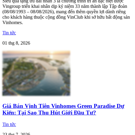
Siêu quà tặng ưu đãi nhân 3 là chương trình tri ân đặc biệt được
Vingroup triển khai nhân dịp kỷ niệm 33 năm thành lập Tập đoàn
(08/08/1993 – 08/08/2026), mang đến thêm quyền lợi dành riêng
cho khách hàng thuộc cộng đồng VinClub khi sở hữu bất động sản
Vinhomes.
Tin tức
01 thg 8, 2026
Giá Bán Vịnh Tiên Vinhomes Green Paradise Dự
Kiến: Tại Sao Thu Hút Giới Đầu Tư?
Tin tức
23 thg 7, 2026