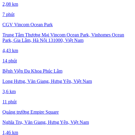
2,08 km
7 phút
CGV Vincom Ocean Park
Trung Tâm Thương Mại Vincom Ocean Park, Vinhomes Ocean
Park, Gia Lâm, Hà Nội 131000, Việt Nam
4,43 km
14 phút
Bệnh Viện Đa Khoa Phúc Lâm
Long Hưng, Văn Giang, Hưng Yên, Việt Nam
3,6 km
11 phút
Quảng trường Empire Square
Nghĩa Trụ, Văn Giang, Hưng Yên, Việt Nam
1,46 km