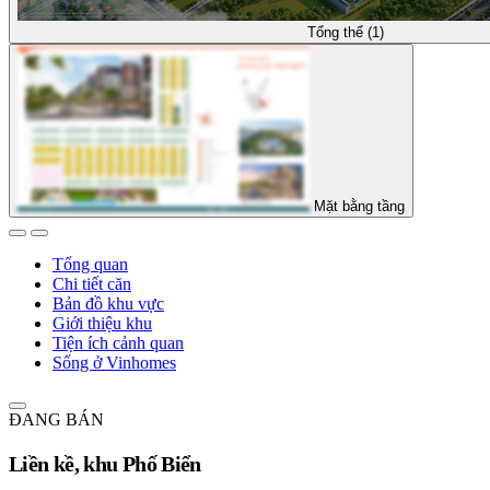
Tổng thể (1)
Mặt bằng tầng
Tổng quan
Chi tiết căn
Bản đồ khu vực
Giới thiệu khu
Tiện ích cảnh quan
Sống ở Vinhomes
ĐANG BÁN
Liền kề, khu Phố Biển