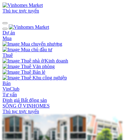
Thủ tục trực tuyến
Dự án
Mua
Mua chuyển nhượng
Mua chủ đầu tư
Thuê
Thuê nhà ở/Kinh doanh
Thuê Văn phòng
Thuê Bán lẻ
Thuê Khu công nghiệp
Bán
VinClub
Tư vấn
Định giá Bất động sản
SỐNG Ở VINHOMES
Thủ tục trực tuyến