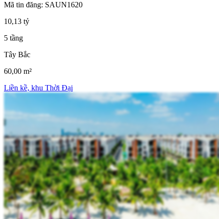
Mã tin đăng: SAUN1620
10,13 tỷ
5 tầng
Tây Bắc
60,00 m²
Liền kề, khu Thời Đại