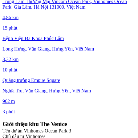
Trung Tâm Thương Mại Vincom Ocean Park, Vinhomes Ocean
Park, Gia Lâm, Hà Nội 131000, Việt Nam
4,86 km
15 phút
Bệnh Viện Đa Khoa Phúc Lâm
Long Hưng, Văn Giang, Hưng Yên, Việt Nam
3,32 km
10 phút
Quảng trường Empire Square
Nghĩa Trụ, Văn Giang, Hưng Yên, Việt Nam
962 m
3 phút
Giới thiệu khu The Venice
Tên dự án
Vinhomes Ocean Park 3
Chủ đầu tư
Vinhomes