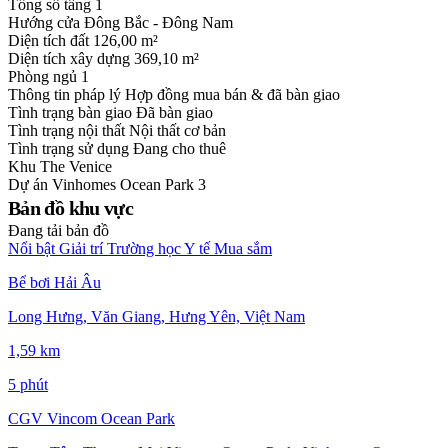
Tổng số tầng
1
Hướng cửa
Đông Bắc - Đông Nam
Diện tích đất
126,00 m²
Diện tích xây dựng
369,10 m²
Phòng ngủ
1
Thông tin pháp lý
Hợp đồng mua bán & đã bàn giao
Tình trạng bàn giao
Đã bàn giao
Tình trạng nội thất
Nội thất cơ bản
Tình trạng sử dụng
Đang cho thuê
Khu
The Venice
Dự án
Vinhomes Ocean Park 3
Bản đồ khu vực
Đang tải bản đồ
Nổi bật
Giải trí
Trường học
Y tế
Mua sắm
Bể bơi Hải Âu
Long Hưng, Văn Giang, Hưng Yên, Việt Nam
1,59 km
5 phút
CGV Vincom Ocean Park