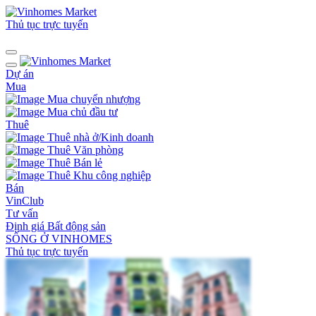
Thủ tục trực tuyến
Dự án
Mua
Mua chuyển nhượng
Mua chủ đầu tư
Thuê
Thuê nhà ở/Kinh doanh
Thuê Văn phòng
Thuê Bán lẻ
Thuê Khu công nghiệp
Bán
VinClub
Tư vấn
Định giá Bất động sản
SỐNG Ở VINHOMES
Thủ tục trực tuyến