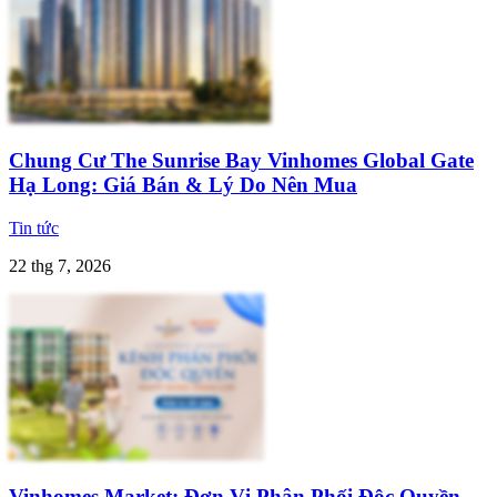
Chung Cư The Sunrise Bay Vinhomes Global Gate
Hạ Long: Giá Bán & Lý Do Nên Mua
Tin tức
22 thg 7, 2026
Vinhomes Market: Đơn Vị Phân Phối Độc Quyền