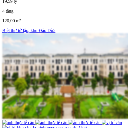
19,59 tỷ
4 tầng
120,00 m²
Biệt thự tứ lập, khu Đảo Dừa