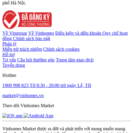
phố Hà Nội.
Về Vingroup
Về Vinhomes
Điều kiện và điều khoản
Quy chế hoạt
động
Chính sách bảo mật
Pháp lý
Miễn trừ trách nhiệm
Chính sách cookies
Hỗ trợ
Tư vấn
Câu hỏi thường gặp
Trung tâm giao dịch
Tuyển dụng
Hotline
1900 998 823
Từ 8:30 - 20:00 trừ ngày Lễ, Tết
market@vinhomes.vn
Theo dõi Vinhomes Market
Vinhomes Market được ra đời và phát triển với mong muốn mang