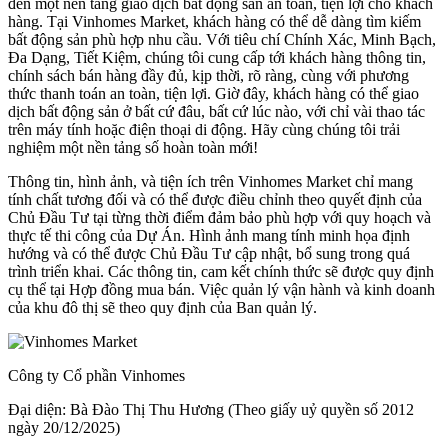
đến một nền tảng giao dịch bất động sản an toàn, tiện lợi cho khách
hàng. Tại Vinhomes Market, khách hàng có thể dễ dàng tìm kiếm
bất động sản phù hợp nhu cầu. Với tiêu chí Chính Xác, Minh Bạch,
Đa Dạng, Tiết Kiệm, chúng tôi cung cấp tới khách hàng thông tin,
chính sách bán hàng đầy đủ, kịp thời, rõ ràng, cùng với phương
thức thanh toán an toàn, tiện lợi. Giờ đây, khách hàng có thể giao
dịch bất động sản ở bất cứ đâu, bất cứ lúc nào, với chỉ vài thao tác
trên máy tính hoặc điện thoại di động. Hãy cùng chúng tôi trải
nghiệm một nền tảng số hoàn toàn mới!
Thông tin, hình ảnh, và tiện ích trên Vinhomes Market chỉ mang
tính chất tương đối và có thể được điều chỉnh theo quyết định của
Chủ Đầu Tư tại từng thời điểm đảm bảo phù hợp với quy hoạch và
thực tế thi công của Dự Án. Hình ảnh mang tính minh họa định
hướng và có thể được Chủ Đầu Tư cập nhật, bổ sung trong quá
trình triển khai. Các thông tin, cam kết chính thức sẽ được quy định
cụ thể tại Hợp đồng mua bán. Việc quản lý vận hành và kinh doanh
của khu đô thị sẽ theo quy định của Ban quản lý.
Công ty Cổ phần Vinhomes
Đại diện: Bà Đào Thị Thu Hương (Theo giấy uỷ quyền số 2012
ngày 20/12/2025)