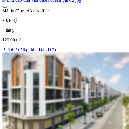
Mã tin đăng: SAUN2019
20,10 tỷ
4 tầng
120,00 m²
Biệt thự tứ lập, khu Đảo Dừa