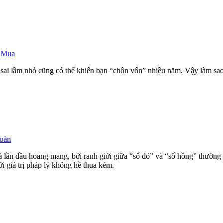
 Mua
 sai lầm nhỏ cũng có thể khiến bạn “chôn vốn” nhiều năm. Vậy làm sao
oàn
lần đầu hoang mang, bởi ranh giới giữa “sổ đỏ” và “sổ hồng” thường 
i giá trị pháp lý không hề thua kém.