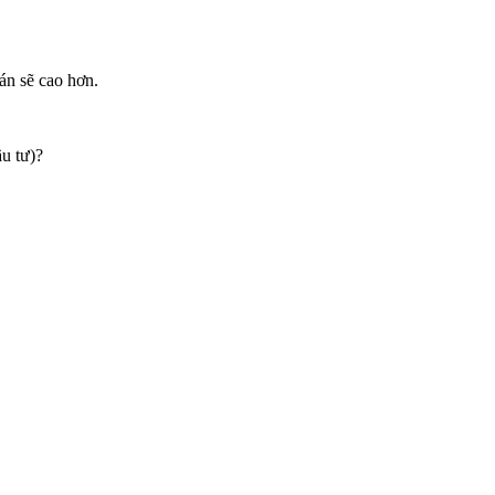
án sẽ cao hơn.
u tư)?