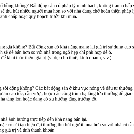
sổ hồng không? Bất động sản có pháp lý minh bạch, không tranh chấp s
 sẽ thu hút nhiều người mua hơn so với nhà đang chờ hoàn thiện pháp l
ranh chấp hoặc quy hoạch trước khi mua.
ăng giá không? Bất động sản có khả năng mang lại giá trị sử dụng cao s
h sẽ dễ bán hơn so với nhà trong ngõ hẹp chỉ phù hợp để ở.
ể khai thác thêm giá trị (ví dụ: cho thuê, kinh doanh, v.v.).
đang sôi động không? Các bất động sản ở khu vực nóng về đầu tư thường
 án cao tốc, cầu vượt, hoặc các công trình hạ tầng lớn thường dễ giao
 hạ tầng lớn hoặc đang có xu hướng tăng trưởng tốt.
 nhà ảnh hưởng trực tiếp đến khả năng bán lại.
hoặc có cải tạo hiện đại thường thu hút người mua hơn so với nhà cũ cầ
 giá trị và tính thanh khoản.