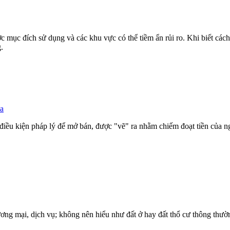
mục đích sử dụng và các khu vực có thể tiềm ẩn rủi ro. Khi biết cách đ
.
a
iều kiện pháp lý để mở bán, được "vẽ" ra nhằm chiếm đoạt tiền của ng
ương mại, dịch vụ; không nên hiểu như đất ở hay đất thổ cư thông thườ