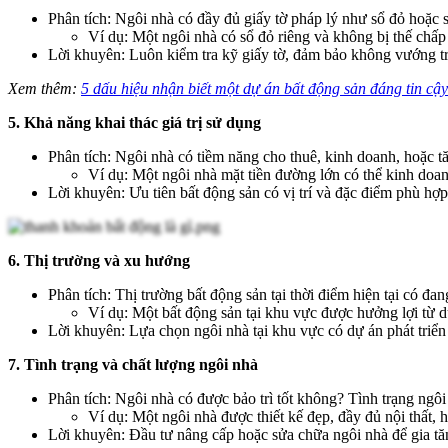
Phân tích: Ngôi nhà có đầy đủ giấy tờ pháp lý như sổ đỏ hoặc 
Ví dụ: Một ngôi nhà có sổ đỏ riêng và không bị thế chấp
Lời khuyên: Luôn kiểm tra kỹ giấy tờ, đảm bảo không vướng t
Xem thêm:
5 dấu hiệu nhận biết một dự án bất động sản đáng tin cậy
5. Khả năng khai thác giá trị sử dụng
Phân tích: Ngôi nhà có tiềm năng cho thuê, kinh doanh, hoặc t
Ví dụ: Một ngôi nhà mặt tiền đường lớn có thể kinh doan
Lời khuyên: Ưu tiên bất động sản có vị trí và đặc điểm phù hợp đ
6. Thị trường và xu hướng
Phân tích: Thị trường bất động sản tại thời điểm hiện tại có 
Ví dụ: Một bất động sản tại khu vực được hưởng lợi từ dự
Lời khuyên: Lựa chọn ngôi nhà tại khu vực có dự án phát triển
7. Tình trạng và chất lượng ngôi nhà
Phân tích: Ngôi nhà có được bảo trì tốt không? Tình trạng ngôi
Ví dụ: Một ngôi nhà được thiết kế đẹp, đầy đủ nội thất, 
Lời khuyên: Đầu tư nâng cấp hoặc sửa chữa ngôi nhà để gia tăng