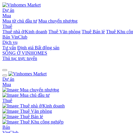
Dự án
Mua
Mua từ chủ đầu tư
Mua chuyển nhượng
Thuê
Thuê nhà ở/Kinh doanh
Thuê Văn phòng
Thuê Bán lẻ
Thuê Khu côn
Bán
VinClub
Dịch vụ
Tư vấn
Định giá Bất động sản
SỐNG Ở VINHOMES
Thủ tục trực tuyến
Dự án
Mua
Mua chuyển nhượng
Mua chủ đầu tư
Thuê
Thuê nhà ở/Kinh doanh
Thuê Văn phòng
Thuê Bán lẻ
Thuê Khu công nghiệp
Bán
VinClub