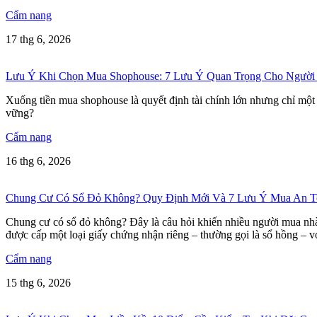
Cẩm nang
17 thg 6, 2026
Lưu Ý Khi Chọn Mua Shophouse: 7 Lưu Ý Quan Trọng Cho Người
Xuống tiền mua shophouse là quyết định tài chính lớn nhưng chỉ một
vững?
Cẩm nang
16 thg 6, 2026
Chung Cư Có Sổ Đỏ Không? Quy Định Mới Và 7 Lưu Ý Mua An T
Chung cư có sổ đỏ không? Đây là câu hỏi khiến nhiều người mua nhà 
được cấp một loại giấy chứng nhận riêng – thường gọi là sổ hồng – vớ
Cẩm nang
15 thg 6, 2026