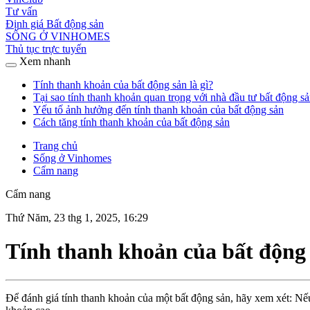
Tư vấn
Định giá Bất động sản
SỐNG Ở VINHOMES
Thủ tục trực tuyến
Xem nhanh
Tính thanh khoản của bất động sản là gì?
Tại sao tính thanh khoản quan trọng với nhà đầu tư bất động s
Yếu tố ảnh hưởng đến tính thanh khoản của bất động sản
Cách tăng tính thanh khoản của bất động sản
Trang chủ
Sống ở Vinhomes
Cẩm nang
Cẩm nang
Thứ Năm, 23 thg 1, 2025, 16:29
Tính thanh khoản của bất động 
Để đánh giá tính thanh khoản của một bất động sản, hãy xem xét: Nếu