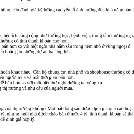
hông, cần đánh giá kỹ lưỡng các yếu tố ảnh hưởng đến khả năng bán lạ
ác tiện ích công cộng như trường học, bệnh viện, trung tâm thương mại
thường có tính thanh khoản cao hơn.
 bán hơn so với một ngôi nhà nằm sâu trong hẻm nhỏ ở vùng ngoại ô.
iển hoặc gần những dự án hạ tầng lớn.
h khoản khác nhau. Căn hộ chung cư, nhà phố và shophouse thường có t
kén người mua và mất thời gian bán hơn.
ễ bán hơn so với một biệt thự nghỉ dưỡng tại vùng xa.
 thị trường và nhu cầu của người mua.
ng của thị trường không? Một bất động sản được định giá quá cao hoặc
 tỷ, nhưng ngôi nhà được chào bán ở mức 4 tỷ, tính thanh khoản sẽ thấ
để định giá hợp lý.