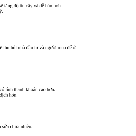
ẽ tăng độ tin cậy và dễ bán hơn.
ý.
ẽ thu hút nhà đầu tư và người mua để ở.
 có tính thanh khoản cao hơn.
 dịch hơn.
n sửa chữa nhiều.