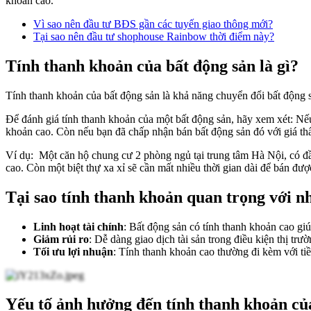
khoản cao.
Vì sao nên đầu tư BĐS gần các tuyến giao thông mới?
Tại sao nên đầu tư shophouse Rainbow thời điểm này?
Tính thanh khoản của bất động sản là gì?
Tính thanh khoản của bất động sản là khả năng chuyển đổi bất động s
Để đánh giá tính thanh khoản của một bất động sản, hãy xem xét: Nếu
khoản cao. Còn nếu bạn đã chấp nhận bán bất động sản đó với giá thấ
Ví dụ: Một căn hộ chung cư 2 phòng ngủ tại trung tâm Hà Nội, có đầ
cao. Còn một biệt thự xa xỉ sẽ cần mất nhiều thời gian dài để bán được
Tại sao tính thanh khoản quan trọng với n
Linh hoạt tài chính
: Bất động sản có tính thanh khoản cao gi
Giảm rủi ro
: Dễ dàng giao dịch tài sản trong điều kiện thị trườ
Tối ưu lợi nhuận
: Tính thanh khoản cao thường đi kèm với tiề
Yếu tố ảnh hưởng đến tính thanh khoản củ