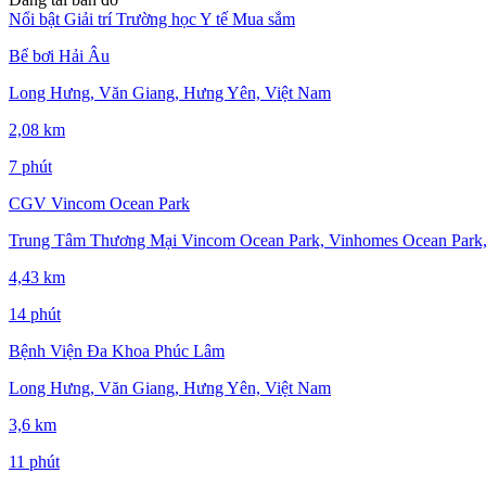
Nổi bật
Giải trí
Trường học
Y tế
Mua sắm
Bể bơi Hải Âu
Long Hưng, Văn Giang, Hưng Yên, Việt Nam
2,08 km
7 phút
CGV Vincom Ocean Park
Trung Tâm Thương Mại Vincom Ocean Park, Vinhomes Ocean Park,
4,43 km
14 phút
Bệnh Viện Đa Khoa Phúc Lâm
Long Hưng, Văn Giang, Hưng Yên, Việt Nam
3,6 km
11 phút