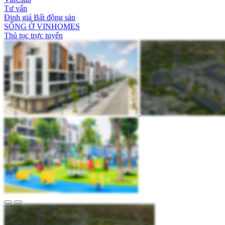
Tư vấn
Định giá Bất động sản
SỐNG Ở VINHOMES
Thủ tục trực tuyến