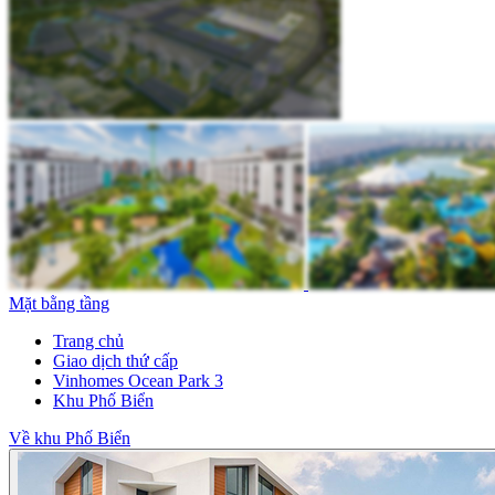
Mặt bằng tầng
Trang chủ
Giao dịch thứ cấp
Vinhomes Ocean Park 3
Khu Phố Biển
Về khu Phố Biển