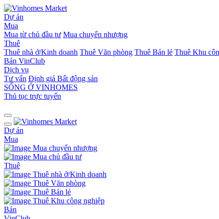
Dự án
Mua
Mua từ chủ đầu tư
Mua chuyển nhượng
Thuê
Thuê nhà ở/Kinh doanh
Thuê Văn phòng
Thuê Bán lẻ
Thuê Khu côn
Bán
VinClub
Dịch vụ
Tư vấn
Định giá Bất động sản
SỐNG Ở VINHOMES
Thủ tục trực tuyến
Dự án
Mua
Mua chuyển nhượng
Mua chủ đầu tư
Thuê
Thuê nhà ở/Kinh doanh
Thuê Văn phòng
Thuê Bán lẻ
Thuê Khu công nghiệp
Bán
VinClub