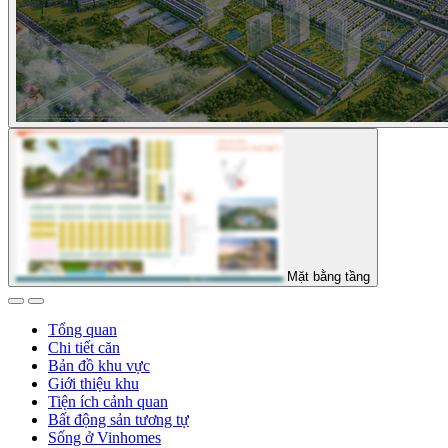
Mặt bằng tầng
Tổng quan
Chi tiết căn
Bản đồ khu vực
Giới thiệu khu
Tiện ích cảnh quan
Bất động sản tương tự
Sống ở Vinhomes