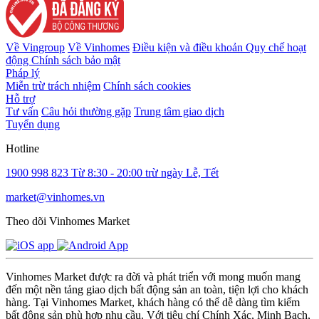
Về Vingroup
Về Vinhomes
Điều kiện và điều khoản
Quy chế hoạt
động
Chính sách bảo mật
Pháp lý
Miễn trừ trách nhiệm
Chính sách cookies
Hỗ trợ
Tư vấn
Câu hỏi thường gặp
Trung tâm giao dịch
Tuyển dụng
Hotline
1900 998 823
Từ 8:30 - 20:00 trừ ngày Lễ, Tết
market@vinhomes.vn
Theo dõi Vinhomes Market
Vinhomes Market được ra đời và phát triển với mong muốn mang
đến một nền tảng giao dịch bất động sản an toàn, tiện lợi cho khách
hàng. Tại Vinhomes Market, khách hàng có thể dễ dàng tìm kiếm
bất động sản phù hợp nhu cầu. Với tiêu chí Chính Xác, Minh Bạch,