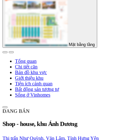
Mặt bằng tầng
Tổng quan
Chi tiết căn
Bản đồ khu vực
Giới thiệu khu
Tiện ích cảnh quan
Bất động sản tương tự
Sống ở Vinhomes
ĐANG BÁN
Shop - house, khu Ánh Dương
Thị trấn Như Quỳnh, Văn Lâm, Tỉnh Hưng Yên