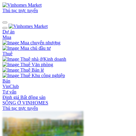
Thủ tục trực tuyến
Dự án
Mua
Mua chuyển nhượng
Mua chủ đầu tư
Thuê
Thuê nhà ở/Kinh doanh
Thuê Văn phòng
Thuê Bán lẻ
Thuê Khu công nghiệp
Bán
VinClub
Tư vấn
Định giá Bất động sản
SỐNG Ở VINHOMES
Thủ tục trực tuyến