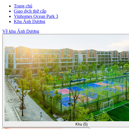
Trang chủ
Giao dịch thứ cấp
Vinhomes Ocean Park 3
Khu Ánh Dương
Về khu Ánh Dương
Khu (5)