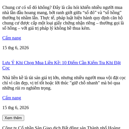
Chung cư có sổ đỏ không? Đây là câu hỏi khiến nhiều người mua
nhà lần đầu hoang mang, bởi ranh giới giữa “sổ đỏ” và “sổ hồng”
thường bị nhầm lẫn. Thực tế, pháp luật hiện hành quy định căn hộ
chung cư được cấp một loại giấy chứng nhận riêng – thường gọi là
sổ hồng – với giá trị pháp lý không hề thua kém.
Cẩm nang
15 thg 6, 2026
Lưu Ý Khi Chọn Mua Liền Kề: 10 Điểm Cần Kiểm Tra Khi Đặt
Cọc
Nhà liền kề là tài sản giá trị lớn, nhưng nhiều người mua vội đặt cọc
chỉ vì căn đẹp, vị trí tốt hoặc lời thúc "giữ chỗ nhanh" mà bỏ qua
những rủi ro nghiêm trọng.
Cẩm nang
15 thg 6, 2026
Xem thêm
Công ty Cổ phần Sàn Giao dịch Bất động sản Thành phố Hoàng