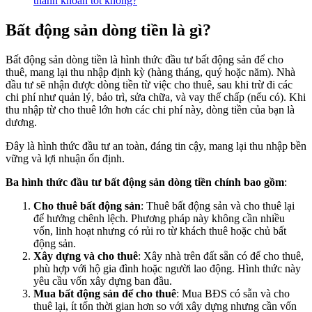
thanh khoản tốt không?
Bất động sản dòng tiền là gì?
Bất động sản dòng tiền là hình thức đầu tư bất động sản để cho
thuê, mang lại thu nhập định kỳ (hàng tháng, quý hoặc năm). Nhà
đầu tư sẽ nhận được dòng tiền từ việc cho thuê, sau khi trừ đi các
chi phí như quản lý, bảo trì, sửa chữa, và vay thế chấp (nếu có). Khi
thu nhập từ cho thuê lớn hơn các chi phí này, dòng tiền của bạn là
dương.
Đây là hình thức đầu tư an toàn, đáng tin cậy, mang lại thu nhập bền
vững và lợi nhuận ổn định.
Ba hình thức đầu tư bất động sản dòng tiền chính bao gồm
:
Cho thuê bất động sản
: Thuê bất động sản và cho thuê lại
để hưởng chênh lệch. Phương pháp này không cần nhiều
vốn, linh hoạt nhưng có rủi ro từ khách thuê hoặc chủ bất
động sản.
Xây dựng và cho thuê
: Xây nhà trên đất sẵn có để cho thuê,
phù hợp với hộ gia đình hoặc người lao động. Hình thức này
yêu cầu vốn xây dựng ban đầu.
Mua bất động sản để cho thuê
: Mua BĐS có sẵn và cho
thuê lại, ít tốn thời gian hơn so với xây dựng nhưng cần vốn