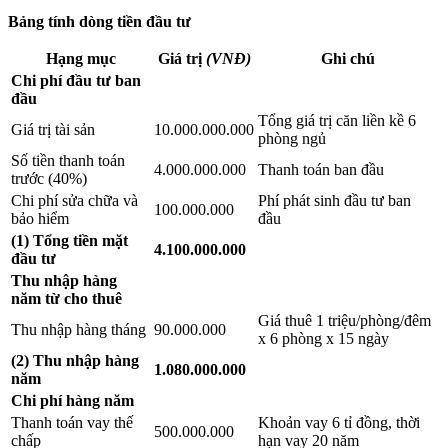
Bảng tính dòng tiền đầu tư
Hạng mục
Giá trị
(VNĐ)
Ghi chú
Chi phí đầu tư ban
đầu
Tổng giá trị căn liền kề 6
Giá trị tài sản
10.000.000.000
phòng ngủ
Số tiền thanh toán
4.000.000.000
Thanh toán ban đầu
trước (40%)
Chi phí sửa chữa và
Phí phát sinh đầu tư ban
100.000.000
bảo hiểm
đầu
(1) Tổng tiền mặt
4.100.000.000
đầu tư
Thu nhập hàng
năm từ cho thuê
Giá thuê 1 triệu/phòng/đêm
Thu nhập hàng tháng
90.000.000
x 6 phòng x 15 ngày
(2) Thu nhập hàng
1.080.000.000
năm
Chi phí hàng năm
Thanh toán vay thế
Khoản vay 6 tỉ đồng, thời
500.000.000
chấp
hạn vay 20 năm