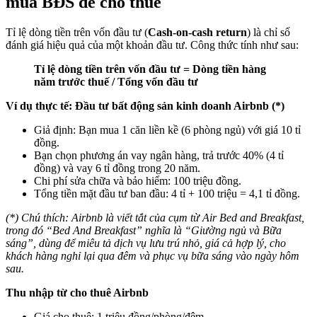
mua BĐS để cho thuê
Tỉ lệ dòng tiền trên vốn đầu tư (
Cash-on-cash return
) là chỉ số
đánh giá hiệu quả của một khoản đầu tư. Công thức tính như sau:
Tỉ lệ dòng tiền trên vốn đầu tư = Dòng tiền hàng
năm trước thuế / Tổng vốn đầu tư
Ví dụ thực tế: Đầu tư bất động sản kinh doanh Airbnb
(*)
Giả định: Bạn mua 1 căn liền kề (6 phòng ngủ) với giá 10 tỉ
đồng.
Bạn chọn phương án vay ngân hàng, trả trước 40% (4 tỉ
đồng) và vay 6 tỉ đồng trong 20 năm.
Chi phí sửa chữa và bảo hiểm: 100 triệu đồng.
Tổng tiền mặt đầu tư ban đầu: 4 tỉ + 100 triệu = 4,1 tỉ đồng.
(*) Chú thích: Airbnb là viết tắt của cụm từ Air Bed and Breakfast,
trong đó “Bed And Breakfast” nghĩa là “Giường ngủ và Bữa
sáng”, dùng để miêu tả dịch vụ lưu trú nhỏ, giá cả hợp lý, cho
khách hàng nghỉ lại qua đêm và phục vụ bữa sáng vào ngày hôm
sau.
Thu nhập từ cho thuê Airbnb
Giá cho thuê: 1 triệu đồng/phòng/đêm.