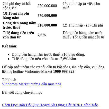
Chi phí duy trì bất
1/4 thu nhập từ việc cho
270.000.000
động sản
thuê
(3) Tổng chi phí
770.000.000
hàng năm
Dòng tiền hàng năm
310.000.000
(2) Thu nhập - (3) Chi phí
trước thuế
Tỉ lệ dòng tiền trên
Dòng tiền hàng năm trước
7,6%
vốn đầu tư
thuế / Tổng tiền mặt đầu tư
Kết luận:
Dòng tiền hàng năm trước thuế: 310 triệu đồng.
Tỉ lệ dòng tiền trên vốn đầu tư: 7,6%/năm.
Để cập nhật thêm các cơ hội đầu tư bất động sản hấp dẫn, vui lòng
liên hệ hotline Vinhomes Market
1900 998 823
.
Từ khoá:
Vinhomes Market
hướng dẫn mua nhà
Bài viết cùng chuyên mục
Cách Đọc Bản Đồ Quy Hoạch Sử Dụng Đất 2026 Chính Xác