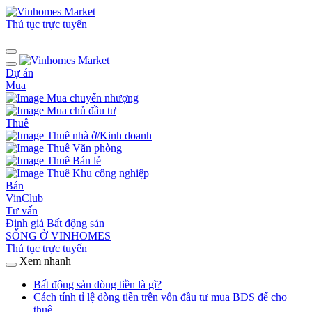
Thủ tục trực tuyến
Dự án
Mua
Mua chuyển nhượng
Mua chủ đầu tư
Thuê
Thuê nhà ở/Kinh doanh
Thuê Văn phòng
Thuê Bán lẻ
Thuê Khu công nghiệp
Bán
VinClub
Tư vấn
Định giá Bất động sản
SỐNG Ở VINHOMES
Thủ tục trực tuyến
Xem nhanh
Bất động sản dòng tiền là gì?
Cách tính tỉ lệ dòng tiền trên vốn đầu tư mua BĐS để cho
thuê