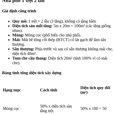
Nhà phố 1 trệt 2 lầu
Giả định công trình
Quy mô:
1 trệt + 2 lầu (3 tầng), không có tầng hầm.
Diện tích sàn mỗi tầng:
5m x 20m = 100m² (các tầng giống
nhau).
Móng:
Móng cọc (phổ biến cho nhà phố).
Mái:
Mái bê tông cốt thép (BTCT) có lát gạch để làm sân
thượng.
Sân thượng:
Phía trước và sau có sân thượng không mái che,
diện tích 40m².
Tum che cầu thang:
Diện tích 20m² (tính 100% vì có mái
che).
Bảng tính tổng diện tích xây dựng
Diện tích quy đổi
Hạng mục
Cách tính
(m²)
50% x diện tích sàn
Móng cọc
50% x 100 = 50
tầng trệt.