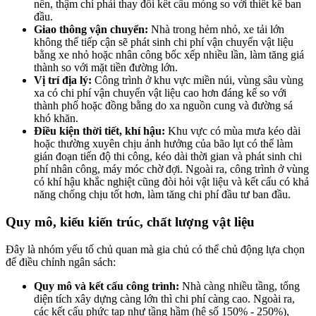
nền, thậm chí phải thay đổi kết cấu móng so với thiết kế ban
đầu.
Giao thông vận chuyển:
Nhà trong hẻm nhỏ, xe tải lớn
không thể tiếp cận sẽ phát sinh chi phí vận chuyển vật liệu
bằng xe nhỏ hoặc nhân công bốc xếp nhiều lần, làm tăng giá
thành so với mặt tiền đường lớn.
Vị trí địa lý:
Công trình ở khu vực miền núi, vùng sâu vùng
xa có chi phí vận chuyển vật liệu cao hơn đáng kể so với
thành phố hoặc đồng bằng do xa nguồn cung và đường sá
khó khăn.
Điều kiện thời tiết, khí hậu:
Khu vực có mùa mưa kéo dài
hoặc thường xuyên chịu ảnh hưởng của bão lụt có thể làm
gián đoạn tiến độ thi công, kéo dài thời gian và phát sinh chi
phí nhân công, máy móc chờ đợi. Ngoài ra, công trình ở vùng
có khí hậu khắc nghiệt cũng đòi hỏi vật liệu và kết cấu có khả
năng chống chịu tốt hơn, làm tăng chi phí đầu tư ban đầu.
Quy mô, kiểu kiến trúc, chất lượng vật liệu
Đây là nhóm yếu tố chủ quan mà gia chủ có thể chủ động lựa chọn
để điều chỉnh ngân sách:
Quy mô và kết cấu công trình:
Nhà càng nhiều tầng, tổng
diện tích xây dựng càng lớn thì chi phí càng cao. Ngoài ra,
các kết cấu phức tạp như tầng hầm (hệ số 150% - 250%),