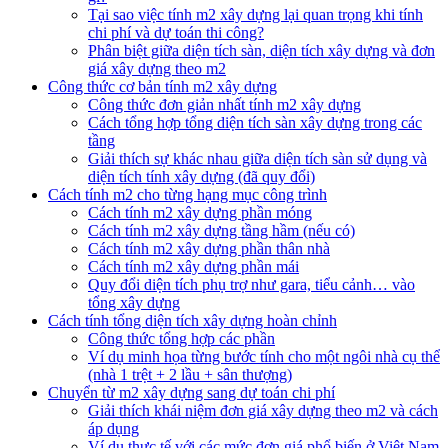
Tại sao việc tính m2 xây dựng lại quan trọng khi tính
chi phí và dự toán thi công?
Phân biệt giữa diện tích sàn, diện tích xây dựng và đơn
giá xây dựng theo m2
Công thức cơ bản tính m2 xây dựng
Công thức đơn giản nhất tính m2 xây dựng
Cách tổng hợp tổng diện tích sàn xây dựng trong các
tầng
Giải thích sự khác nhau giữa diện tích sàn sử dụng và
diện tích tính xây dựng (đã quy đổi)
Cách tính m2 cho từng hạng mục công trình
Cách tính m2 xây dựng phần móng
Cách tính m2 xây dựng tầng hầm (nếu có)
Cách tính m2 xây dựng phần thân nhà
Cách tính m2 xây dựng phần mái
Quy đổi diện tích phụ trợ như gara, tiểu cảnh… vào
tổng xây dựng
Cách tính tổng diện tích xây dựng hoàn chỉnh
Công thức tổng hợp các phần
Ví dụ minh họa từng bước tính cho một ngôi nhà cụ thể
(nhà 1 trệt + 2 lầu + sân thượng)
Chuyển từ m2 xây dựng sang dự toán chi phí
Giải thích khái niệm đơn giá xây dựng theo m2 và cách
áp dụng
Ví dụ thực tế với các mức đơn giá phổ biến ở Việt Nam