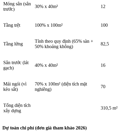
Móng sân (sân
30% x 40m²
12
trước)
Tầng trệt
100% x 100m²
100
Tính theo quy định (65% sàn +
Tầng lửng
82,5
50% khoảng không)
Sân trước (lát
40% x 40m²
16
gạch)
Mái ngói (vì
70% x 100m² (diện tích mặt
70
kèo sắt)
nghiêng)
Tổng diện tích
310,5 m²
xây dựng
Dự toán chi phí (đơn giá tham khảo 2026)