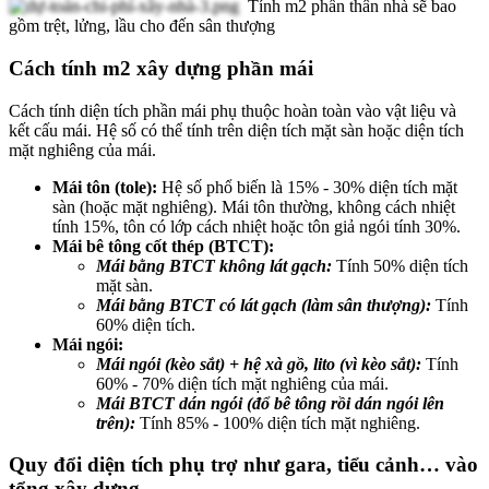
Tính m2 phần thân nhà sẽ bao
gồm trệt, lửng, lầu cho đến sân thượng
Cách tính m2 xây dựng phần mái
Cách tính diện tích phần mái phụ thuộc hoàn toàn vào vật liệu và
kết cấu mái. Hệ số có thể tính trên diện tích mặt sàn hoặc diện tích
mặt nghiêng của mái.
Mái tôn (tole):
Hệ số phổ biến là 15% - 30% diện tích mặt
sàn (hoặc mặt nghiêng). Mái tôn thường, không cách nhiệt
tính 15%, tôn có lớp cách nhiệt hoặc tôn giả ngói tính 30%.
Mái bê tông cốt thép (BTCT):
Mái bằng BTCT không lát gạch:
Tính 50% diện tích
mặt sàn.
Mái bằng BTCT có lát gạch (làm sân thượng):
Tính
60% diện tích.
Mái ngói:
Mái ngói (kèo sắt) + hệ xà gồ, lito (vì kèo sắt):
Tính
60% - 70% diện tích mặt nghiêng của mái.
Mái BTCT dán ngói (đổ bê tông rồi dán ngói lên
trên):
Tính 85% - 100% diện tích mặt nghiêng.
Quy đổi diện tích phụ trợ như gara, tiểu cảnh… vào
tổng xây dựng