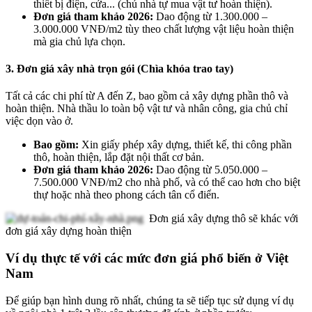
thiết bị điện, cửa... (chủ nhà tự mua vật tư hoàn thiện).
Đơn giá tham khảo 2026:
Dao động từ 1.300.000 –
3.000.000 VNĐ/m2 tùy theo chất lượng vật liệu hoàn thiện
mà gia chủ lựa chọn.
3. Đơn giá xây nhà trọn gói (Chìa khóa trao tay)
Tất cả các chi phí từ A đến Z, bao gồm cả xây dựng phần thô và
hoàn thiện. Nhà thầu lo toàn bộ vật tư và nhân công, gia chủ chỉ
việc dọn vào ở.
Bao gồm:
Xin giấy phép xây dựng, thiết kế, thi công phần
thô, hoàn thiện, lắp đặt nội thất cơ bản.
Đơn giá tham khảo 2026:
Dao động từ 5.050.000 –
7.500.000 VNĐ/m2 cho nhà phố, và có thể cao hơn cho biệt
thự hoặc nhà theo phong cách tân cổ điển.
Đơn giá xây dựng thô sẽ khác với
đơn giá xây dựng hoàn thiện
Ví dụ thực tế với các mức đơn giá phổ biến ở Việt
Nam
Để giúp bạn hình dung rõ nhất, chúng ta sẽ tiếp tục sử dụng ví dụ