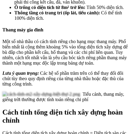
phải thi công kết cấu, đà, ván khuôn).
Ô trống có diện tích từ 8m² trở lên:
Tính 50% diện tích.
Thông tầng có trang trí (ốp lát, tiểu cảnh):
Có thể tính
100% diện tích.
Thang máy gia đình
Một số nhà thầu có cách tính riêng cho hạng mục thang máy. Phổ
biến nhất là cộng thêm khoảng 5% vào tổng diện tích xây dựng để
bù đắp cho phần kết cấu, hố thang và các chi phí liên quan. Tuy
nhiên, cách tốt nhất vẫn là yêu cầu bóc tách riêng phần thang máy
thành một hạng mục độc lập trong bảng dự toán.
Lưu ý quan trọng:
Các hệ số phần trăm trên có thể thay đổi đôi
chút tùy theo quy định riêng của từng nhà thầu hoặc đặc thù của
từng công trình.
Tiểu cảnh, thang máy,
giếng trời thường được tính toán riêng chi phí
Cách tính tổng diện tích xây dựng hoàn
chỉnh
Cách tính tổng diện tích xây dựng hoàn chỉnh = Diện tích sàn các