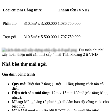
Loại chi phí
Công thức
Thành tiền (VNĐ)
Phần thô
310,5m² x 3.500.000
1.086.750.000
Trọn gói
310,5m² x 5.500.000
1.707.750.000
Dự toán chi phí
xây hoàn thiện một căn nhà cấp 4 mái Thái khoảng 2 tỉ VNĐ
Nhà biệt thự mái ngói
Giả định công trình
Quy mô:
Biệt thự 2 tầng (1 trệt + 1 lầu) phong cách tân cổ
điển.
Diện tích sàn mỗi tầng:
12m x 15m = 180m² (các tầng bằng
nhau).
Móng:
Móng băng (2 phương) để đảm bảo độ vững chắc cho
biệt thự.
Mái:
Mái ngói cao cấp (đổ BTCT rồi dán ngói lên trên).