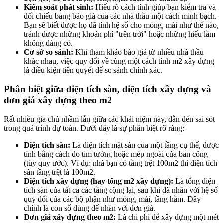
Kiểm soát phát sinh:
Hiểu rõ cách tính giúp bạn kiểm tra và
đối chiếu bảng báo giá của các nhà thầu một cách minh bạch.
Bạn sẽ biết được họ đã tính hệ số cho móng, mái như thế nào,
tránh được những khoản phí "trên trời" hoặc những hiểu lầm
không đáng có.
Cơ sở so sánh:
Khi tham khảo báo giá từ nhiều nhà thầu
khác nhau, việc quy đổi về cùng một cách tính m2 xây dựng
là điều kiện tiên quyết để so sánh chính xác.
Phân biệt giữa diện tích sàn, diện tích xây dựng và
đơn giá xây dựng theo m2
Rất nhiều gia chủ nhầm lẫn giữa các khái niệm này, dẫn đến sai sót
trong quá trình dự toán. Dưới đây là sự phân biệt rõ ràng:
Diện tích sàn:
Là diện tích mặt sàn của một tầng cụ thể, được
tính bằng cách đo tim tường hoặc mép ngoài của ban công
(tùy quy ước). Ví dụ: nhà bạn có tầng trệt 100m2 thì diện tích
sàn tầng trệt là 100m2.
Diện tích xây dựng (hay tổng m2 xây dựng):
Là tổng diện
tích sàn của tất cả các tầng cộng lại, sau khi đã nhân với hệ số
quy đổi của các bộ phận như móng, mái, tầng hầm. Đây
chính là con số dùng để nhân với đơn giá.
Đơn giá xây dựng theo m2:
Là chi phí để xây dựng một mét