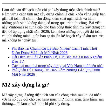
Làm thế nào để hạch toán chi phí xây dựng một cách chính xác?
Nắm vững cách tính m2 xây dựng chính là chìa khóa vàng giúp bạn
giải bài toán tài chính, chủ động kiểm soát ngân sách và tránh
những phát sinh không đáng có trong quá trình thi công. Bài viết
này Vinhomes sẽ cung cấp cho bạn công thức tính m2 xây dựng chi
tiết, dễ áp dụng nhất năm 2026, kèm theo những bí quyết dự toán
chi phí thông minh, giúp bạn tự tin lên kế hoạch xây tổ ấm mơ ước
mà không lo "cháy túi".
Phí Bảo Trì Chung Cư Là Bao Nhiêu? Cách Tính, Thời
Điểm Đóng Và Luật Mới Nhất 2026
Đất Dịch Vụ Là Gì? Pháp Lý, Giá Bán Và 3 Kinh Nghiệm
Đầu Tư
Các loại mái nhà trong xây dựng tại Việt Nam phổ biến nhất
Phí Quản Lý Chung Cư: Bao Gồm Những Gì? Quy Định
Mới Nhất 2026
M2 xây dựng là gì?
M2 xây dựng là tổng diện tích sàn của công trình sau khi đã nhân
với hệ số quy đổi cho các hạng mục như móng, mái, tầng hầm, sân
thượng... để làm cơ sở tính chi phí xây dựng.