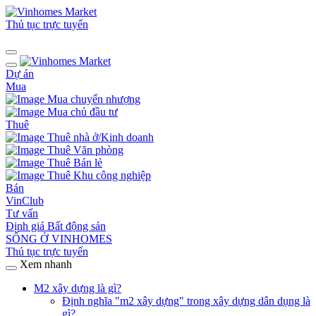
Thủ tục trực tuyến
Dự án
Mua
Mua chuyển nhượng
Mua chủ đầu tư
Thuê
Thuê nhà ở/Kinh doanh
Thuê Văn phòng
Thuê Bán lẻ
Thuê Khu công nghiệp
Bán
VinClub
Tư vấn
Định giá Bất động sản
SỐNG Ở VINHOMES
Thủ tục trực tuyến
Xem nhanh
M2 xây dựng là gì?
Định nghĩa "m2 xây dựng" trong xây dựng dân dụng là
gì?