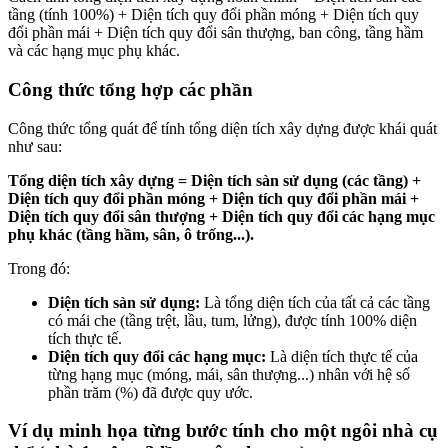
tầng (tính 100%) + Diện tích quy đổi phần móng + Diện tích quy
đổi phần mái + Diện tích quy đổi sân thượng, ban công, tầng hầm
và các hạng mục phụ khác.
Công thức tổng hợp các phần
Công thức tổng quát để tính tổng diện tích xây dựng được khái quát
như sau:
Tổng diện tích xây dựng = Diện tích sàn sử dụng (các tầng) +
Diện tích quy đổi phần móng + Diện tích quy đổi phần mái +
Diện tích quy đổi sân thượng + Diện tích quy đổi các hạng mục
phụ khác (tầng hầm, sân, ô trống...).
Trong đó:
Diện tích sàn sử dụng:
Là tổng diện tích của tất cả các tầng
có mái che (tầng trệt, lầu, tum, lửng), được tính 100% diện
tích thực tế.
Diện tích quy đổi các hạng mục:
Là diện tích thực tế của
từng hạng mục (móng, mái, sân thượng...) nhân với hệ số
phần trăm (%) đã được quy ước.
Ví dụ minh họa từng bước tính cho một ngôi nhà cụ