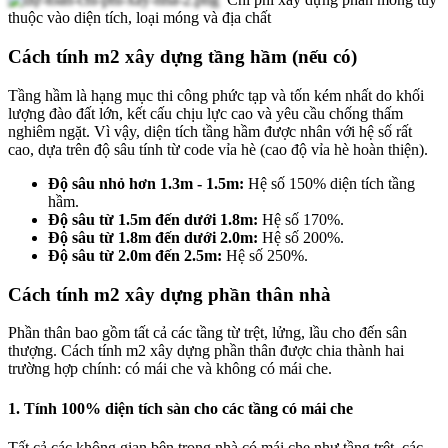
thuộc vào diện tích, loại móng và địa chất
Cách tính m2 xây dựng tầng hầm (nếu có)
Tầng hầm là hạng mục thi công phức tạp và tốn kém nhất do khối
lượng đào đất lớn, kết cấu chịu lực cao và yêu cầu chống thấm
nghiêm ngặt. Vì vậy, diện tích tầng hầm được nhân với hệ số rất
cao, dựa trên độ sâu tính từ code vỉa hè (cao độ vỉa hè hoàn thiện).
Độ sâu nhỏ hơn 1.3m - 1.5m:
Hệ số 150% diện tích tầng
hầm.
Độ sâu từ 1.5m đến dưới 1.8m:
Hệ số 170%.
Độ sâu từ 1.8m đến dưới 2.0m:
Hệ số 200%.
Độ sâu từ 2.0m đến 2.5m:
Hệ số 250%.
Cách tính m2 xây dựng phần thân nhà
Phần thân bao gồm tất cả các tầng từ trệt, lửng, lầu cho đến sân
thượng. Cách tính m2 xây dựng phần thân được chia thành hai
trường hợp chính: có mái che và không có mái che.
1. Tính 100% diện tích sàn cho các tầng có mái che
Tất cả các không gian bên trong nhà có mái che như tầng trệt, các