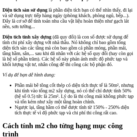
Diện tích sàn sử dụng
là phần diện tích bạn có thể nhìn thấy, đi lại
và sử dụng trực tiếp hàng ngày (phòng khách, phòng ngủ, bếp...).
Đây là cơ sở để tính toán nhu cầu vật liệu hoàn thiện như gạch lát
nền, sơn tường...
Diện tích tính xây dựng
(đã quy đổi) là con số được sử dụng để
tính chi phí xây dựng với nhà thầu. Nó không chỉ bao gồm tổng
diện tích sàn các tầng mà còn bao gồm cả phần móng, phần mái,
tầng hầm, sân,... sau khi đã nhân với các hệ số quy đổi (hay còn gọi
là hệ số phần trăm). Các hệ số này phản ánh mức độ phức tạp và
khối lượng vật tư, nhân công để thi công các bộ phận đó.
Ví dụ để bạn dễ hình dung:
Phần mái bê tông cốt thép có diện tích thực tế là 50m², nhưng
khi tính vào tổng m2 xây dựng, nó có thể chỉ được tính 50%
(hệ số 0.5) tức là 25m². Lý do là thi công mái không phức tạp
và tốn kém như xây một tầng hoàn chỉnh.
Ngược lại, tầng hầm có thể được tính từ 150% - 250% diện
tích thực tế vì độ phức tạp và chi phí thi công rất cao.
Cách tính m2 cho từng hạng mục công
trình