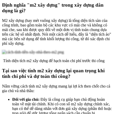
Định nghĩa "m2 xây dựng" trong xây dựng dân
dụng là gì?
M2 xây dựng (hay mét vuông xây dựng) là tổng diện tích sàn của
công trình, bao gồm toàn bộ các khu vực có mái che và không có
mái che, sau khi được quy đổi về một đơn vị tính toán chung dựa
trên các hệ số nhất định. Nói một cách dễ hiểu, đây là "diện tích ảo"
mà các bên sử dụng để tính khối lượng thi công, từ đó xác định chi
phí xây dựng.
Tính diện tích m2 xây dựng để hạch toán chi phí trước thi công
Tại sao việc tính m2 xây dựng lại quan trọng khi
tính chi phí và dự toán thi công?
Nắm vững cách tính m2 xây dựng mang lại lợi ích then chốt cho cả
gia chủ và nhà thầu:
Đối với gia chủ:
Đây là công cụ giúp bạn chủ động hoàn
toàn về mặt tài chính. Khi có con số m2 xây dựng chính xác,
bạn có thể dễ dàng nhân với đơn giá xây dựng (phần thô hoặc
trọn gói) để ước lượng tổng ngân sách cần chuẩn bị.