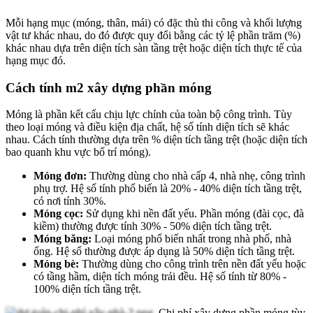
Mỗi hạng mục (móng, thân, mái) có đặc thù thi công và khối lượng
vật tư khác nhau, do đó được quy đổi bằng các tỷ lệ phần trăm (%)
khác nhau dựa trên diện tích sàn tầng trệt hoặc diện tích thực tế của
hạng mục đó.
Cách tính m2 xây dựng phần móng
Móng là phần kết cấu chịu lực chính của toàn bộ công trình. Tùy
theo loại móng và điều kiện địa chất, hệ số tính diện tích sẽ khác
nhau. Cách tính thường dựa trên % diện tích tầng trệt (hoặc diện tích
bao quanh khu vực bố trí móng).
Móng đơn:
Thường dùng cho nhà cấp 4, nhà nhẹ, công trình
phụ trợ. Hệ số tính phổ biến là 20% - 40% diện tích tầng trệt,
có nơi tính 30%.
Móng cọc:
Sử dụng khi nền đất yếu. Phần móng (đài cọc, đà
kiềm) thường được tính 30% - 50% diện tích tầng trệt.
Móng băng:
Loại móng phổ biến nhất trong nhà phố, nhà
ống. Hệ số thường được áp dụng là 50% diện tích tầng trệt.
Móng bè:
Thường dùng cho công trình trên nền đất yếu hoặc
có tầng hầm, diện tích móng trải đều. Hệ số tính từ 80% -
100% diện tích tầng trệt.
Chi phí xây dựng phần móng tùy