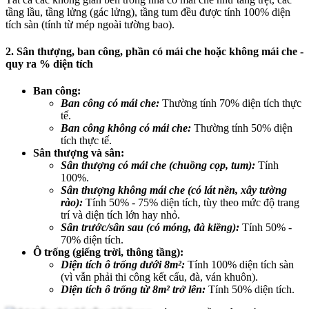
tầng lầu, tầng lửng (gác lửng), tầng tum đều được tính 100% diện
tích sàn (tính từ mép ngoài tường bao).
2. Sân thượng, ban công, phần có mái che hoặc không mái che -
quy ra % diện tích
Ban công:
Ban công có mái che:
Thường tính 70% diện tích thực
tế.
Ban công không có mái che:
Thường tính 50% diện
tích thực tế.
Sân thượng và sân:
Sân thượng có mái che (chuồng cọp, tum):
Tính
100%.
Sân thượng không mái che (có lát nền, xây tường
rào):
Tính 50% - 75% diện tích, tùy theo mức độ trang
trí và diện tích lớn hay nhỏ.
Sân trước/sân sau (có móng, đà kiềng):
Tính 50% -
70% diện tích.
Ô trống (giếng trời, thông tầng):
Diện tích ô trống dưới 8m²:
Tính 100% diện tích sàn
(vì vẫn phải thi công kết cấu, đà, ván khuôn).
Diện tích ô trống từ 8m² trở lên:
Tính 50% diện tích.