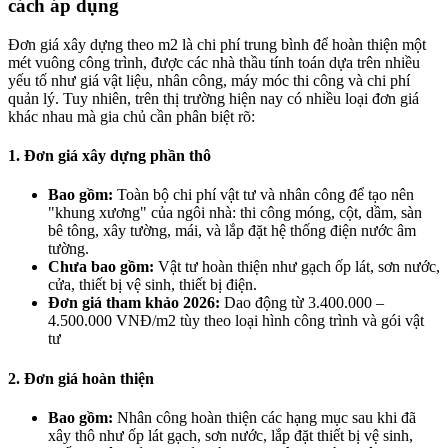
cách áp dụng
Đơn giá xây dựng theo m2 là chi phí trung bình để hoàn thiện một
mét vuông công trình, được các nhà thầu tính toán dựa trên nhiều
yếu tố như giá vật liệu, nhân công, máy móc thi công và chi phí
quản lý. Tuy nhiên, trên thị trường hiện nay có nhiều loại đơn giá
khác nhau mà gia chủ cần phân biệt rõ:
1. Đơn giá xây dựng phần thô
Bao gồm:
Toàn bộ chi phí vật tư và nhân công để tạo nên
"khung xương" của ngôi nhà: thi công móng, cột, dầm, sàn
bê tông, xây tường, mái, và lắp đặt hệ thống điện nước âm
tường.
Chưa bao gồm:
Vật tư hoàn thiện như gạch ốp lát, sơn nước,
cửa, thiết bị vệ sinh, thiết bị điện.
Đơn giá tham khảo 2026:
Dao động từ 3.400.000 –
4.500.000 VNĐ/m2 tùy theo loại hình công trình và gói vật
tư
2. Đơn giá hoàn thiện
Bao gồm:
Nhân công hoàn thiện các hạng mục sau khi đã
xây thô như ốp lát gạch, sơn nước, lắp đặt thiết bị vệ sinh,