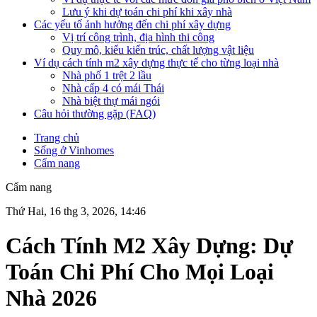
Lưu ý khi dự toán chi phí khi xây nhà
Các yếu tố ảnh hưởng đến chi phí xây dựng
Vị trí công trình, địa hình thi công
Quy mô, kiểu kiến trúc, chất lượng vật liệu
Ví dụ cách tính m2 xây dựng thực tế cho từng loại nhà
Nhà phố 1 trệt 2 lầu
Nhà cấp 4 có mái Thái
Nhà biệt thự mái ngói
Câu hỏi thường gặp (FAQ)
Trang chủ
Sống ở Vinhomes
Cẩm nang
Cẩm nang
Thứ Hai, 16 thg 3, 2026, 14:46
Cách Tính M2 Xây Dựng: Dự
Toán Chi Phí Cho Mọi Loại
Nhà 2026