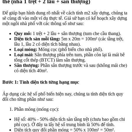
thể (nhà 1 trệt + 2 lầu + sân thượng)
Để giúp bạn hình dung rõ nhất về cách tính m2 xây dựng, chúng ta
sẽ cùng đi vào một ví dụ thực tế. Giả sử bạn có kế hoạch xây dựng
một ngôi nhà phố với các thông số như sau:
Quy mô:
1 trệt + 2 lầu + sân thượng (tum che cầu thang).
Diện tích sàn mỗi tầng:
5m x 20m = 100m² (các tầng trệt,
lầu 1, lầu 2 có diện tích bằng nhau).
Loại móng:
Móng cọc (phổ biến cho nhà phố).
Loại mái:
Sân thượng phía trên tum, phần còn lại là mái bê
tông cốt thép (BTCT) làm sân thượng.
Sân thượng:
Phần sân thượng trước và sau (không mái che)
có diện tích 40m².
Bước 1: Tính diện tích từng hạng mục
Áp dụng các hệ số phổ biến hiện nay, chúng ta tính diện tích quy
đổi cho từng phần như sau:
Phần móng (móng cọc):
Hệ số: 40% - 50% diện tích sàn tầng trệt (chưa bao gồm chi
phí cọc). Ở đây ta lấy hệ số trung bình là 50% để tính.
Diện tích quy đổi phần móng = 50% x 100m² = 50m².