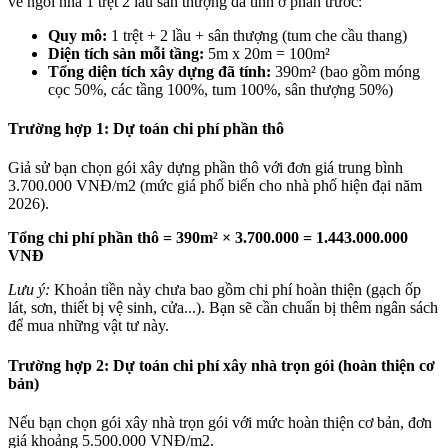
về ngôi nhà 1 trệt 2 lầu sân thượng đã tính ở phần trước:
Quy mô:
1 trệt + 2 lầu + sân thượng (tum che cầu thang)
Diện tích sàn mỗi tầng:
5m x 20m = 100m²
Tổng diện tích xây dựng đã tính:
390m² (bao gồm móng
cọc 50%, các tầng 100%, tum 100%, sân thượng 50%)
Trường hợp 1: Dự toán chi phí phần thô
Giả sử bạn chọn gói xây dựng phần thô với đơn giá trung bình
3.700.000 VNĐ/m2 (mức giá phổ biến cho nhà phố hiện đại năm
2026).
Tổng chi phí phần thô = 390m² × 3.700.000 = 1.443.000.000
VNĐ
Lưu ý:
Khoản tiền này chưa bao gồm chi phí hoàn thiện (gạch ốp
lát, sơn, thiết bị vệ sinh, cửa...). Bạn sẽ cần chuẩn bị thêm ngân sách
để mua những vật tư này.
Trường hợp 2: Dự toán chi phí xây nhà trọn gói (hoàn thiện cơ
bản)
Nếu bạn chọn gói xây nhà trọn gói với mức hoàn thiện cơ bản, đơn
giá khoảng 5.500.000 VNĐ/m2.