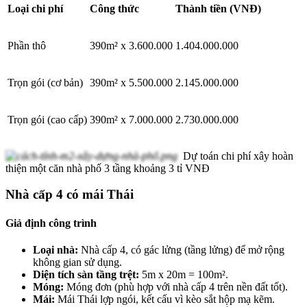
Loại chi phí
Công thức
Thành tiền (VNĐ)
Phần thô
390m² x 3.600.000
1.404.000.000
Trọn gói (cơ bản)
390m² x 5.500.000
2.145.000.000
Trọn gói (cao cấp)
390m² x 7.000.000
2.730.000.000
Dự toán chi phí xây hoàn
thiện một căn nhà phố 3 tầng khoảng 3 tỉ VNĐ
Nhà cấp 4 có mái Thái
Giả định công trình
Loại nhà:
Nhà cấp 4, có gác lửng (tầng lửng) để mở rộng
không gian sử dụng.
Diện tích sàn tầng trệt:
5m x 20m = 100m².
Móng:
Móng đơn (phù hợp với nhà cấp 4 trên nền đất tốt).
Mái:
Mái Thái lợp ngói, kết cấu vì kèo sắt hộp mạ kẽm.