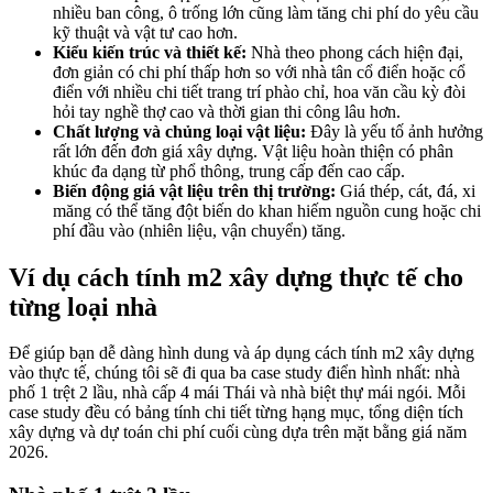
nhiều ban công, ô trống lớn cũng làm tăng chi phí do yêu cầu
kỹ thuật và vật tư cao hơn.
Kiểu kiến trúc và thiết kế:
Nhà theo phong cách hiện đại,
đơn giản có chi phí thấp hơn so với nhà tân cổ điển hoặc cổ
điển với nhiều chi tiết trang trí phào chỉ, hoa văn cầu kỳ đòi
hỏi tay nghề thợ cao và thời gian thi công lâu hơn.
Chất lượng và chủng loại vật liệu:
Đây là yếu tố ảnh hưởng
rất lớn đến đơn giá xây dựng. Vật liệu hoàn thiện có phân
khúc đa dạng từ phổ thông, trung cấp đến cao cấp.
Biến động giá vật liệu trên thị trường:
Giá thép, cát, đá, xi
măng có thể tăng đột biến do khan hiếm nguồn cung hoặc chi
phí đầu vào (nhiên liệu, vận chuyển) tăng.
Ví dụ cách tính m2 xây dựng thực tế cho
từng loại nhà
Để giúp bạn dễ dàng hình dung và áp dụng cách tính m2 xây dựng
vào thực tế, chúng tôi sẽ đi qua ba case study điển hình nhất: nhà
phố 1 trệt 2 lầu, nhà cấp 4 mái Thái và nhà biệt thự mái ngói. Mỗi
case study đều có bảng tính chi tiết từng hạng mục, tổng diện tích
xây dựng và dự toán chi phí cuối cùng dựa trên mặt bằng giá năm
2026.