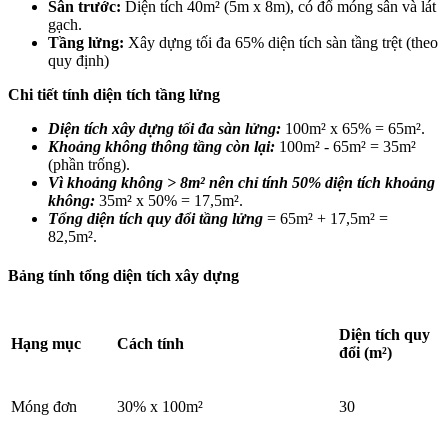
Sân trước:
Diện tích 40m² (5m x 8m), có đổ móng sân và lát
gạch.
Tầng lửng:
Xây dựng tối đa 65% diện tích sàn tầng trệt (theo
quy định)
Chi tiết tính diện tích tầng lửng
Diện tích xây dựng tối đa sàn lửng:
100m² x 65% = 65m².
Khoảng không thông tầng còn lại:
100m² - 65m² = 35m²
(phần trống).
Vì khoảng không > 8m² nên chỉ tính 50% diện tích khoảng
không:
35m² x 50% = 17,5m².
Tổng diện tích quy đổi tầng lửng
= 65m² + 17,5m² =
82,5m².
Bảng tính tổng diện tích xây dựng
Diện tích quy
Hạng mục
Cách tính
đổi (m²)
Móng đơn
30% x 100m²
30