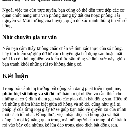
Ngoài việc tra cứu trực tuyến, bạn cũng có thể đến trực tiếp các cơ
quan chức năng như văn phòng đăng ký đất đai hoặc phòng Tài
nguyên và Môi trường của huyện, quận để xác minh thông tin về sổ
hồng.
Nhờ chuyên gia tư vấn
Nếu bạn cảm thấy không chắc chắn về tính xác thực của sổ hồng,
hãy tìm kiếm sự giúp đỡ từ các chuyên gia bất động sản hoặc luật
sư. Họ có kinh nghiệm và kiến thức sâu rộng về lĩnh vực này, giúp
bạn tránh khỏi những rủi ro không đáng có.
Kết luận
Trong bối cảnh thị trường bất động sản đang phát triển mạnh mẽ,
phân biệt sổ hồng và sổ đỏ
trở thành một nhiệm vụ cần thiết cho
những ai có ý định tham gia vào các giao dịch bất động sản. Hiểu rõ
về những điểm khác biệt giữa sổ hồng và sổ đỏ, cũng như giá trị
pháp lý của từng loại giấy tờ sẽ giúp bạn bảo vệ quyền lợi của mình
một cách tốt nhất. Đồng thời, việc nhận diện sổ hồng giả và thật
cũng là một kỹ năng quan trọng mà mỗi người cần trang bị để tránh
rơi vào bẫy của những kẻ lừa đảo trong giao dịch bất động sản.