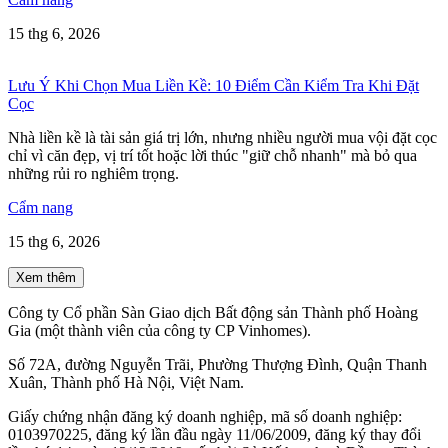
15 thg 6, 2026
Lưu Ý Khi Chọn Mua Liền Kề: 10 Điểm Cần Kiểm Tra Khi Đặt
Cọc
Nhà liền kề là tài sản giá trị lớn, nhưng nhiều người mua vội đặt cọc
chỉ vì căn đẹp, vị trí tốt hoặc lời thúc "giữ chỗ nhanh" mà bỏ qua
những rủi ro nghiêm trọng.
Cẩm nang
15 thg 6, 2026
Xem thêm
Công ty Cổ phần Sàn Giao dịch Bất động sản Thành phố Hoàng
Gia (một thành viên của công ty CP Vinhomes).
Số 72A, đường Nguyễn Trãi, Phường Thượng Đình, Quận Thanh
Xuân, Thành phố Hà Nội, Việt Nam.
Giấy chứng nhận đăng ký doanh nghiệp, mã số doanh nghiệp:
0103970225, đăng ký lần đầu ngày 11/06/2009, đăng ký thay đổi