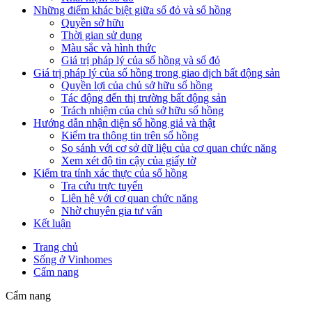
Những điểm khác biệt giữa sổ đỏ và sổ hồng
Quyền sở hữu
Thời gian sử dụng
Màu sắc và hình thức
Giá trị pháp lý của sổ hồng và sổ đỏ
Giá trị pháp lý của sổ hồng trong giao dịch bất động sản
Quyền lợi của chủ sở hữu sổ hồng
Tác động đến thị trường bất động sản
Trách nhiệm của chủ sở hữu sổ hồng
Hướng dẫn nhận diện sổ hồng giả và thật
Kiểm tra thông tin trên sổ hồng
So sánh với cơ sở dữ liệu của cơ quan chức năng
Xem xét độ tin cậy của giấy tờ
Kiểm tra tính xác thực của sổ hồng
Tra cứu trực tuyến
Liên hệ với cơ quan chức năng
Nhờ chuyên gia tư vấn
Kết luận
Trang chủ
Sống ở Vinhomes
Cẩm nang
Cẩm nang