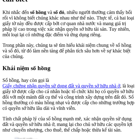
Khi nhắc đến
sổ hồng
và
sổ đỏ
, nhiều người thường cảm thấy bối
rối vì không biết chúng khác nhau như thế nào. Thực tế, cả hai loại
giấy tờ này đều được cấp bởi cơ quan nhà nước và mang giá trị
pháp lý cao trong việc xác nhận quyền sở hữu tài sản. Tuy nhiên,
mỗi loại lại có những đặc điểm và ứng dụng riêng.
Trong phần này, chúng ta sẽ tìm hiểu khái niệm chung về sổ hồng
và sổ đỏ, từ đó làm nền tảng để phân tích sâu hơn về sự khác biệt
của chúng.
Khái niệm sổ hồng
Sổ hồng, hay còn gọi là
Giấy chứng nhận quyền sử dụng đất và quyền sở hữu nhà ở
, là loại
giấy tờ được cấp cho cá nhân hoặc tổ chức khi họ có quyền sở hữu
đối với một mảnh đất cụ thể và công trình xây dựng trên đất đó. Sổ
hồng thường có màu hồng nhạt và được cấp cho những trường hợp
có quyền sở hữu lâu dài và vĩnh viễn.
Tính chất pháp lý của sổ hồng mạnh mẽ, xác nhận quyền sử dụng
đất và quyền sở hữu nhà ở, mang lại cho chủ sở hữu các quyền lợi
như chuyển nhượng, cho thuê, thế chấp hoặc thừa kế tài sản.