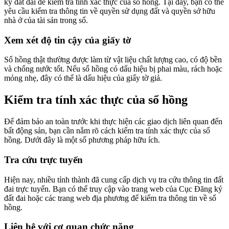
ký đất đai để kiểm tra tính xác thực của sổ hồng. Tại đây, bạn có thể
yêu cầu kiểm tra thông tin về quyền sử dụng đất và quyền sở hữu
nhà ở của tài sản trong sổ.
Xem xét độ tin cậy của giấy tờ
Sổ hồng thật thường được làm từ vật liệu chất lượng cao, có độ bền
và chống nước tốt. Nếu sổ hồng có dấu hiệu bị phai màu, rách hoặc
mỏng nhẹ, đây có thể là dấu hiệu của giấy tờ giả.
Kiểm tra tính xác thực của sổ hồng
Để đảm bảo an toàn trước khi thực hiện các giao dịch liên quan đến
bất động sản, bạn cần nắm rõ cách kiểm tra tính xác thực của sổ
hồng. Dưới đây là một số phương pháp hữu ích.
Tra cứu trực tuyến
Hiện nay, nhiều tỉnh thành đã cung cấp dịch vụ tra cứu thông tin đất
đai trực tuyến. Bạn có thể truy cập vào trang web của Cục Đăng ký
đất đai hoặc các trang web địa phương để kiểm tra thông tin về sổ
hồng.
Liên hệ với cơ quan chức năng