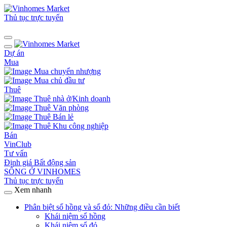
Thủ tục trực tuyến
Dự án
Mua
Mua chuyển nhượng
Mua chủ đầu tư
Thuê
Thuê nhà ở/Kinh doanh
Thuê Văn phòng
Thuê Bán lẻ
Thuê Khu công nghiệp
Bán
VinClub
Tư vấn
Định giá Bất động sản
SỐNG Ở VINHOMES
Thủ tục trực tuyến
Xem nhanh
Phân biệt sổ hồng và sổ đỏ: Những điều cần biết
Khái niệm sổ hồng
Khái niệm sổ đỏ