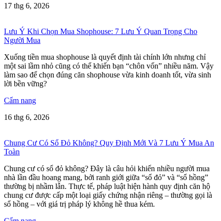
17 thg 6, 2026
Lưu Ý Khi Chọn Mua Shophouse: 7 Lưu Ý Quan Trọng Cho
Người Mua
Xuống tiền mua shophouse là quyết định tài chính lớn nhưng chỉ
một sai lầm nhỏ cũng có thể khiến bạn “chôn vốn” nhiều năm. Vậy
làm sao để chọn đúng căn shophouse vừa kinh doanh tốt, vừa sinh
lời bền vững?
Cẩm nang
16 thg 6, 2026
Chung Cư Có Sổ Đỏ Không? Quy Định Mới Và 7 Lưu Ý Mua An
Toàn
Chung cư có sổ đỏ không? Đây là câu hỏi khiến nhiều người mua
nhà lần đầu hoang mang, bởi ranh giới giữa “sổ đỏ” và “sổ hồng”
thường bị nhầm lẫn. Thực tế, pháp luật hiện hành quy định căn hộ
chung cư được cấp một loại giấy chứng nhận riêng – thường gọi là
sổ hồng – với giá trị pháp lý không hề thua kém.
Cẩm nang