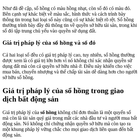
Như đã đề cập, sổ hồng có màu hồng nhạt, còn sổ đỏ có màu đỏ.
Bên cạnh sự khác biệt về màu sắc, hình thức và cách trình bày
thông tin trong hai loại sổ này cũng có sự khác biệt rõ rệt. Sổ hồng
thường trình bày đầy đủ thông tin về quyền sở hữu tài sản, trong khi
sổ đỏ tập trung chủ yếu vào quyền sử dụng đất.
Giá trị pháp lý của sổ hồng và sổ đỏ
Cả hai loại sổ đều có giá trị pháp lý cao, tuy nhiên, sổ hồng thường
được xem là có giá trị lớn hơn vì nó không chỉ xác nhận quyền sử
dụng đất mà còn cả quyền sở hữu nhà ở. Điều này khiến cho việc
mua bán, chuyển nhượng và thế chấp tài sản dễ dàng hơn cho người
sở hữu sổ hồng.
Giá trị pháp lý của sổ hồng trong giao
dịch bất động sản
Giá trị pháp lý của
sổ hồng
không chỉ đơn thuần là một quyển sổ
mà còn là tài sản quý giá trong mắt các nhà đầu tư và người mua bất
động sản. Nó không chỉ chứng nhận quyền sở hữu mà còn tạo ra
một khung pháp lý vững chắc cho mọi giao dịch liên quan đến bất
động sản.