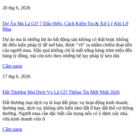
20 thg 6, 2026
Dự Án Ma Là Gì? 7 Dấu Hiệu, Cách Kiểm Tra & Xử Lý Khi Lỡ
Mua
Dự án ma là những dự án bất động sản không có thật hoặc không
đủ điều kiện pháp lý để mở bán, được "vẽ" ra nhằm chiếm đoạt tiền
của người mua. Hậu quả không chỉ là mất trắng hàng trăm triệu đến
hàng tỷ đồng, mà còn kéo theo những hệ lụy pháp lý kéo dài.
Cẩm nang
17 thg 6, 2026
Đất Thương Mại Dịch Vụ Là Gì? Thông Tin Mới Nhất 2026
Đất thương mại dịch vụ là loại đất phục vụ hoạt động kinh doanh,
thương mại, dịch vụ; không nên hiểu như đất ở hay đất thổ cư thông
thường. Người mua cần đặc biệt cẩn trọng nếu có ý định xây nhà,
vừa kinh doanh vừa ở.
Cẩm nang